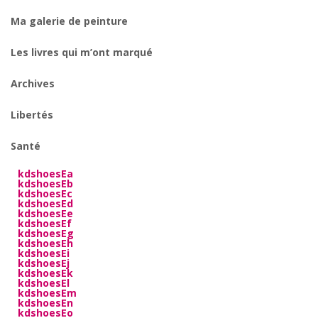
Ma galerie de peinture
Les livres qui m’ont marqué
Archives
Libertés
Santé
kdshoesEa
kdshoesEb
kdshoesEc
kdshoesEd
kdshoesEe
kdshoesEf
kdshoesEg
kdshoesEh
kdshoesEi
kdshoesEj
kdshoesEk
kdshoesEl
kdshoesEm
kdshoesEn
kdshoesEo