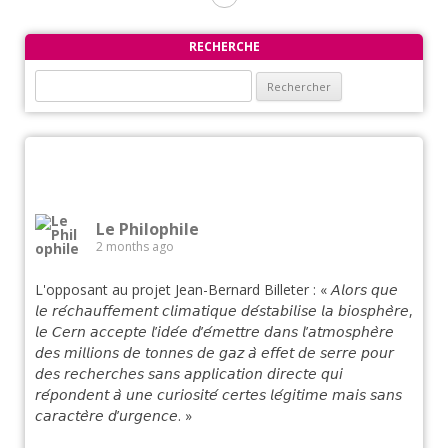
RECHERCHE
Rechercher :
Le Philophile
2 months ago
L'opposant au projet Jean-Bernard Billeter : « 𝘈𝘭𝘰𝘳𝘴 𝘲𝘶𝘦
𝘭𝘦 𝘳𝘦́𝘤𝘩𝘢𝘶𝘧𝘧𝘦𝘮𝘦𝘯𝘵 𝘤𝘭𝘪𝘮𝘢𝘵𝘪𝘲𝘶𝘦 𝘥𝘦́𝘴𝘵𝘢𝘣𝘪𝘭𝘪𝘴𝘦 𝘭𝘢 𝘣𝘪𝘰𝘴𝘱𝘩𝘦̀𝘳𝘦,
𝘭𝘦 𝘊𝘦𝘳𝘯 𝘢𝘤𝘤𝘦𝘱𝘵𝘦 𝘭’𝘪𝘥𝘦́𝘦 𝘥’𝘦́𝘮𝘦𝘵𝘵𝘳𝘦 𝘥𝘢𝘯𝘴 𝘭’𝘢𝘵𝘮𝘰𝘴𝘱𝘩𝘦̀𝘳𝘦
𝘥𝘦𝘴 𝘮𝘪𝘭𝘭𝘪𝘰𝘯𝘴 𝘥𝘦 𝘵𝘰𝘯𝘯𝘦𝘴 𝘥𝘦 𝘨𝘢𝘻 𝘢̀ 𝘦𝘧𝘧𝘦𝘵 𝘥𝘦 𝘴𝘦𝘳𝘳𝘦 𝘱𝘰𝘶𝘳
𝘥𝘦𝘴 𝘳𝘦𝘤𝘩𝘦𝘳𝘤𝘩𝘦𝘴 𝘴𝘢𝘯𝘴 𝘢𝘱𝘱𝘭𝘪𝘤𝘢𝘵𝘪𝘰𝘯 𝘥𝘪𝘳𝘦𝘤𝘵𝘦 𝘲𝘶𝘪
𝘳𝘦́𝘱𝘰𝘯𝘥𝘦𝘯𝘵 𝘢̀ 𝘶𝘯𝘦 𝘤𝘶𝘳𝘪𝘰𝘴𝘪𝘵𝘦́ 𝘤𝘦𝘳𝘵𝘦𝘴 𝘭𝘦́𝘨𝘪𝘵𝘪𝘮𝘦 𝘮𝘢𝘪𝘴 𝘴𝘢𝘯𝘴
𝘤𝘢𝘳𝘢𝘤𝘵𝘦̀𝘳𝘦 𝘥’𝘶𝘳𝘨𝘦𝘯𝘤𝘦. »