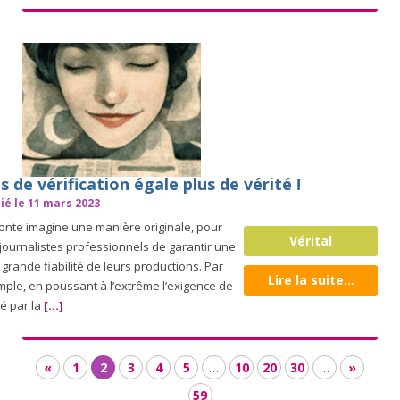
s de vérification égale plus de vérité !
ié le 11 mars 2023
onte imagine une manière originale, pour
Vérital
journalistes professionnels de garantir une
 grande fiabilité de leurs productions. Par
Lire la suite...
ple, en poussant à l’extrême l’exigence de
té par la
[...]
«
1
2
3
4
5
…
10
20
30
…
»
59