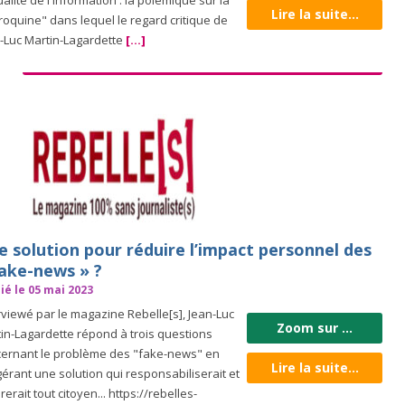
ualité de l'information : la polémique sur la
Lire la suite...
roquine" dans lequel le regard critique de
-Luc Martin-Lagardette
[...]
e solution pour réduire l’impact personnel des
fake-news » ?
ié le 05 mai 2023
rviewé par le magazine Rebelle[s], Jean-Luc
Zoom sur ...
in-Lagardette répond à trois questions
ernant le problème des "fake-news" en
Lire la suite...
érant une solution qui responsabiliserait et
irerait tout citoyen... https://rebelles-