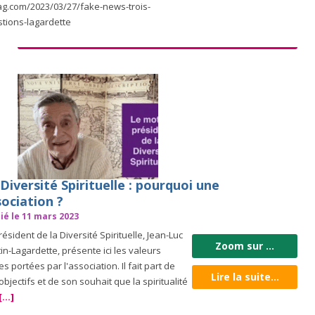
g.com/2023/03/27/fake-news-trois-
tions-lagardette
Diversité Spirituelle : pourquoi une
ociation ?
ié le 11 mars 2023
résident de la Diversité Spirituelle, Jean-Luc
Zoom sur ...
in-Lagardette, présente ici les valeurs
les portées par l'association. Il fait part de
Lire la suite...
objectifs et de son souhait que la spiritualité
[...]