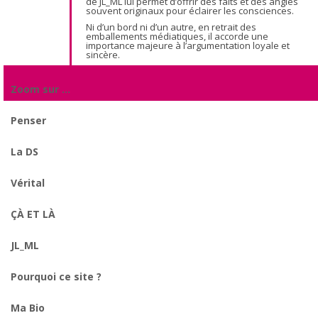
de JL_ML lui permet d’offrir des faits et des angles
souvent originaux pour éclairer les consciences.
Ni d’un bord ni d’un autre, en retrait des
emballements médiatiques, il accorde une
importance majeure à l’argumentation loyale et
sincère.
Zoom sur …
Penser
La DS
Vérital
ÇÀ ET LÀ
JL_ML
Pourquoi ce site ?
Ma Bio