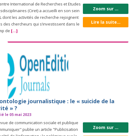
entre International de Recherches et Etudes
Zoom sur ...
sdisciplinaires (Ciret) a accueilli en son sein
L dont les activités de recherche rejoignent
Lire la suite...
es des chercheurs qui s’investissent dans le
mp de
[...]
ntologie journalistique : le « suicide de la
ité » ?
ié le 05 mai 2023
evue de communication sociale et publique
Zoom sur ...
muniquer" publie un article "Publicisation