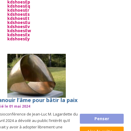
kdshoesEp
kdshoesEq
kdshoesEr
kdshoesEs
kdshoesEt
kdshoesEu
kdshoesEv
kdshoesEw
kdshoesEx
kdshoesEy
nouir l’âme pour bâtir la paix
ié le 01 mai 2024
isioconférence de Jean-Luc M. Lagardette du
Penser
vril 2024 a dévoilé au public l’intérêt qu’il
ait y avoir à adopter librement une