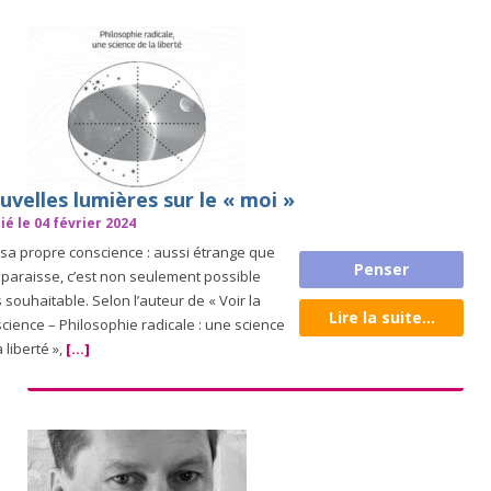
velles lumières sur le « moi »
ié le 04 février 2024
 sa propre conscience : aussi étrange que
Penser
 paraisse, c’est non seulement possible
 souhaitable. Selon l’auteur de « Voir la
Lire la suite...
cience – Philosophie radicale : une science
a liberté »,
[...]