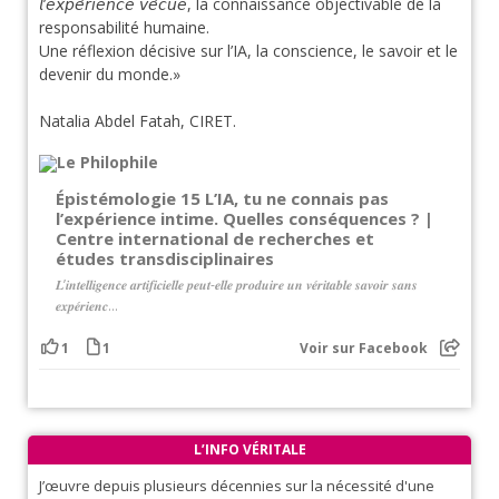
𝘭’𝘦𝘹𝘱𝘦́𝘳𝘪𝘦𝘯𝘤𝘦 𝘷𝘦́𝘤𝘶𝘦, la connaissance objectivable de la
responsabilité humaine.
Une réflexion décisive sur l’IA, la conscience, le savoir et le
devenir du monde.»
Natalia Abdel Fatah, CIRET.
Épistémologie 15 L’IA, tu ne connais pas
l’expérience intime. Quelles conséquences ? |
Centre international de recherches et
études transdisciplinaires
𝑳’𝒊𝒏𝒕𝒆𝒍𝒍𝒊𝒈𝒆𝒏𝒄𝒆 𝒂𝒓𝒕𝒊𝒇𝒊𝒄𝒊𝒆𝒍𝒍𝒆 𝒑𝒆𝒖𝒕-𝒆𝒍𝒍𝒆 𝒑𝒓𝒐𝒅𝒖𝒊𝒓𝒆 𝒖𝒏 𝒗𝒆́𝒓𝒊𝒕𝒂𝒃𝒍𝒆 𝒔𝒂𝒗𝒐𝒊𝒓 𝒔𝒂𝒏𝒔
𝒆𝒙𝒑𝒆́𝒓𝒊𝒆𝒏𝒄...
1
1
Voir sur Facebook
L’INFO VÉRITALE
J’œuvre depuis plusieurs décennies sur la nécessité d'une