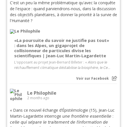
C'est un peu la même problématique qu'avec la conquête
de l'espace : quand parviendrons-nous, dans la discussion
des objectifs planétaires, à donner la priorité à la survie de
l'Humanité ?
«La poursuite du savoir ne justifie pas tout»
: dans les Alpes, un gigaprojet de
collisionneur de particules divise les
scientifiques | Jean-Luc Martin-Lagardette
L'opposant au projet Jean-Bernard Billeter : « 𝘈𝘭𝘰𝘳𝘴 𝘲𝘶𝘦 𝘭𝘦
𝘳𝘦́𝘤𝘩𝘢𝘶𝘧𝘧𝘦𝘮𝘦𝘯𝘵 𝘤𝘭𝘪𝘮𝘢𝘵𝘪𝘲𝘶𝘦 𝘥𝘦́𝘴𝘵𝘢𝘣𝘪𝘭𝘪𝘴𝘦 𝘭𝘢 𝘣𝘪𝘰𝘴𝘱𝘩𝘦̀𝘳𝘦, 𝘭𝘦 𝘊𝘦...
Voir sur Facebook
Le Philophile
2 months ago
« Dans ce nouvel échange d’Épistémologie (15), Jean-Luc
Martin-Lagardette interroge 𝘶𝘯𝘦 𝘧𝘳𝘰𝘯𝘵𝘪𝘦̀𝘳𝘦 𝘦𝘴𝘴𝘦𝘯𝘵𝘪𝘦𝘭𝘭𝘦 :
𝘤𝘦𝘭𝘭𝘦 𝘲𝘶𝘪 𝘴𝘦́𝘱𝘢𝘳𝘦 𝘭𝘦 𝘵𝘳𝘢𝘪𝘵𝘦𝘮𝘦𝘯𝘵 𝘥𝘦 𝘭’𝘪𝘯𝘧𝘰𝘳𝘮𝘢𝘵𝘪𝘰𝘯 𝘥𝘦