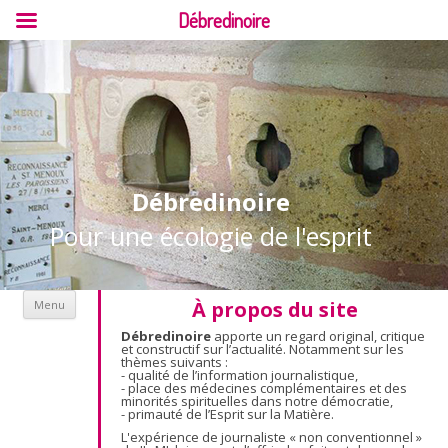
Débredinoire
Débredinoire
Pour une écologie de l'esprit
Aller au contenu
À propos du site
Menu
Débredinoire
apporte un regard original, critique
et constructif sur l’actualité. Notamment sur les
thèmes suivants :
- qualité de l’information journalistique,
- place des médecines complémentaires et des
minorités spirituelles dans notre démocratie,
- primauté de l’Esprit sur la Matière.
L'expérience de journaliste « non conventionnel »