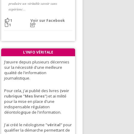
𝒑𝒓𝒐𝒅𝒖𝒊𝒓𝒆 𝒖𝒏 𝒗𝒆́𝒓𝒊𝒕𝒂𝒃𝒍𝒆 𝒔𝒂𝒗𝒐𝒊𝒓 𝒔𝒂𝒏𝒔
𝒆𝒙𝒑𝒆́𝒓𝒊𝒆𝒏𝒄...
Voir sur Facebook
1
1
L’INFO VÉRITALE
J’œuvre depuis plusieurs décennies
sur la nécessité d'une meilleure
qualité de l'information
journalistique.
Pour cela, j'ai publié des livres
(voir
rubrique "Mes livres"
) et ai milité
pour la mise en place d'une
indispensable régulation
déontologique de l'information.
J'ai créé le néologisme
"vérital"
pour
qualifier la démarche permettant de