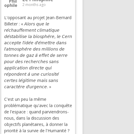
2 months ago
L'opposant au projet Jean-Bernard
Billeter : « 𝘈𝘭𝘰𝘳𝘴 𝘲𝘶𝘦 𝘭𝘦
𝘳𝘦́𝘤𝘩𝘢𝘶𝘧𝘧𝘦𝘮𝘦𝘯𝘵 𝘤𝘭𝘪𝘮𝘢𝘵𝘪𝘲𝘶𝘦
𝘥𝘦́𝘴𝘵𝘢𝘣𝘪𝘭𝘪𝘴𝘦 𝘭𝘢 𝘣𝘪𝘰𝘴𝘱𝘩𝘦̀𝘳𝘦, 𝘭𝘦 𝘊𝘦𝘳𝘯
𝘢𝘤𝘤𝘦𝘱𝘵𝘦 𝘭’𝘪𝘥𝘦́𝘦 𝘥’𝘦́𝘮𝘦𝘵𝘵𝘳𝘦 𝘥𝘢𝘯𝘴
𝘭’𝘢𝘵𝘮𝘰𝘴𝘱𝘩𝘦̀𝘳𝘦 𝘥𝘦𝘴 𝘮𝘪𝘭𝘭𝘪𝘰𝘯𝘴 𝘥𝘦
𝘵𝘰𝘯𝘯𝘦𝘴 𝘥𝘦 𝘨𝘢𝘻 𝘢̀ 𝘦𝘧𝘧𝘦𝘵 𝘥𝘦 𝘴𝘦𝘳𝘳𝘦
𝘱𝘰𝘶𝘳 𝘥𝘦𝘴 𝘳𝘦𝘤𝘩𝘦𝘳𝘤𝘩𝘦𝘴 𝘴𝘢𝘯𝘴
𝘢𝘱𝘱𝘭𝘪𝘤𝘢𝘵𝘪𝘰𝘯 𝘥𝘪𝘳𝘦𝘤𝘵𝘦 𝘲𝘶𝘪
𝘳𝘦́𝘱𝘰𝘯𝘥𝘦𝘯𝘵 𝘢̀ 𝘶𝘯𝘦 𝘤𝘶𝘳𝘪𝘰𝘴𝘪𝘵𝘦́
𝘤𝘦𝘳𝘵𝘦𝘴 𝘭𝘦́𝘨𝘪𝘵𝘪𝘮𝘦 𝘮𝘢𝘪𝘴 𝘴𝘢𝘯𝘴
𝘤𝘢𝘳𝘢𝘤𝘵𝘦̀𝘳𝘦 𝘥’𝘶𝘳𝘨𝘦𝘯𝘤𝘦. »
C'est un peu la même
problématique qu'avec la conquête
de l'espace : quand parviendrons-
nous, dans la discussion des
objectifs planétaires, à donner la
priorité à la survie de l'Humanité ?