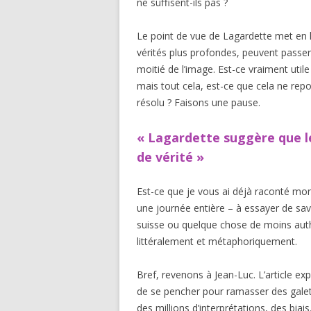
ne suffisent-ils pas ?
Le point de vue de Lagardette met en 
vérités plus profondes, peuvent passer
moitié de l’image. Est-ce vraiment utile 
mais tout cela, est-ce que cela ne rep
résolu ? Faisons une pause.
« Lagardette suggère que les
de vérité »
Est-ce que je vous ai déjà raconté mon 
une journée entière – à essayer de sav
suisse ou quelque chose de moins authe
littéralement et métaphoriquement.
Bref, revenons à Jean-Luc. L’article exp
de se pencher pour ramasser des galets
des millions d’interprétations, des biai