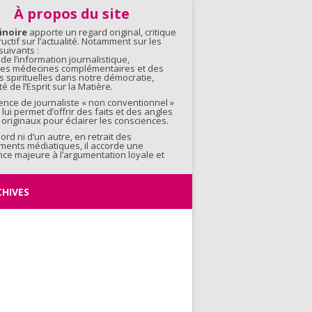
contenu
À propos du site
inoire
apporte un regard original, critique
ructif sur l’actualité. Notamment sur les
uivants :
 de l’information journalistique,
 des médecines complémentaires et des
s spirituelles dans notre démocratie,
é de l’Esprit sur la Matière.
ence de journaliste « non conventionnel »
 lui permet d’offrir des faits et des angles
originaux pour éclairer les consciences.
bord ni d’un autre, en retrait des
ments médiatiques, il accorde une
ce majeure à l’argumentation loyale et
CHIVES