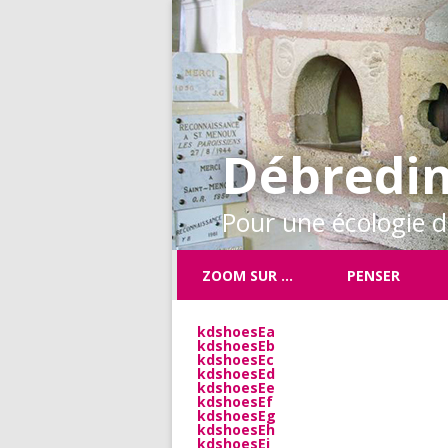
Débredin
Pour une écologie de
ZOOM SUR …
PENSER
kdshoesEa
kdshoesEb
kdshoesEc
kdshoesEd
kdshoesEe
kdshoesEf
kdshoesEg
kdshoesEh
kdshoesEi