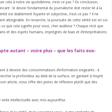
er cela à notre vie quotidienne, n’est-ce pas ? En conclusion,
ant : le devoir fondamental du journalisme doit rester lié à la
rité est diablement fuyante et subjective, n’est-ce pas ? Il ne
ent atteignable. En revanche, la poursuite de cette vérité est en soi
t-ce que cela signifie pour vous, cher auditeur ? Chaque récit que
ns et des esprits humains, imprégnés de biais et d’interprétations
te autant – voire plus – que les faits eux-
itent à devenir des consommateurs d’information exigeants : à
hercher la profondeur au-delà de la surface, en gardant à l’esprit
 article, nous offre des pistes de réflexion plutôt que des
 virée intellectuelle avec moi aujourd’hui.
thique et la vérité, mais souvenez-vous : je me contente de