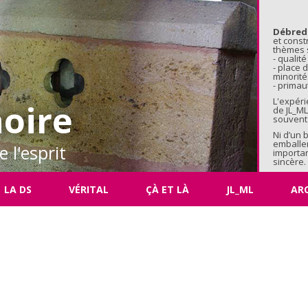
Aller au 
Débred
et const
thèmes s
- qualité
- place
minorité
- primaut
L'expéri
oire
de JL_ML
souvent 
Ni d’un 
emballe
 l'esprit
importan
sincère.
LA DS
VÉRITAL
ÇÀ ET LÀ
JL_ML
AR