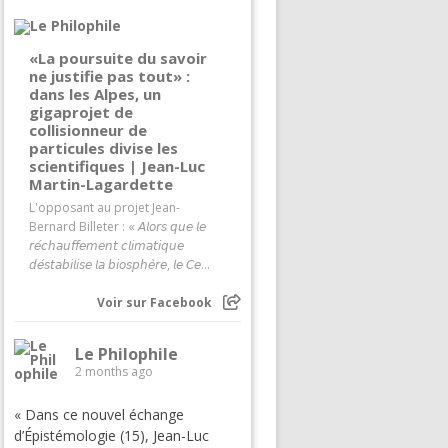
«La poursuite du savoir
ne justifie pas tout» :
dans les Alpes, un
gigaprojet de
collisionneur de
particules divise les
scientifiques | Jean-Luc
Martin-Lagardette
L'opposant au projet Jean-
Bernard Billeter : « 𝘈𝘭𝘰𝘳𝘴 𝘲𝘶𝘦 𝘭𝘦
𝘳𝘦́𝘤𝘩𝘢𝘶𝘧𝘧𝘦𝘮𝘦𝘯𝘵 𝘤𝘭𝘪𝘮𝘢𝘵𝘪𝘲𝘶𝘦
𝘥𝘦́𝘴𝘵𝘢𝘣𝘪𝘭𝘪𝘴𝘦 𝘭𝘢 𝘣𝘪𝘰𝘴𝘱𝘩𝘦̀𝘳𝘦, 𝘭𝘦 𝘊𝘦...
Voir sur Facebook
Le Philophile
2 months ago
« Dans ce nouvel échange
d’Épistémologie (15), Jean-Luc