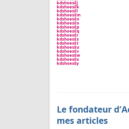
kdshoesEj
kdshoesEk
kdshoesEl
kdshoesEm
kdshoesEn
kdshoesEo
kdshoesEp
kdshoesEq
kdshoesEr
kdshoesEs
kdshoesEt
kdshoesEu
kdshoesEv
kdshoesEw
kdshoesEx
kdshoesEy
ARCHIVES 
Le fondateur d’A
mes articles