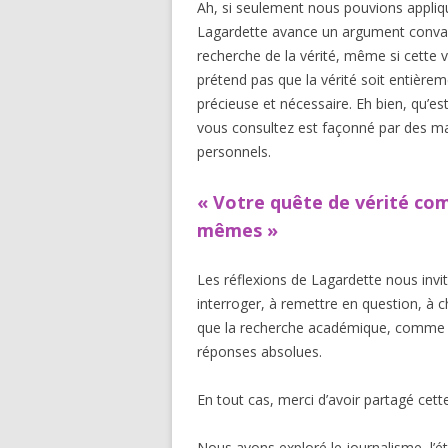
Ah, si seulement nous pouvions appliqu
Lagardette avance un argument convainc
recherche de la vérité, même si cette vé
prétend pas que la vérité soit entièrem
précieuse et nécessaire. Eh bien, qu’es
vous consultez est façonné par des mai
personnels.
« Votre quête de vérité comp
mêmes »
Les réflexions de Lagardette nous inv
interroger, à remettre en question, à c
que la recherche académique, comme son
réponses absolues.
En tout cas, merci d’avoir partagé cette
Nous avons exploré le journalisme, l’é