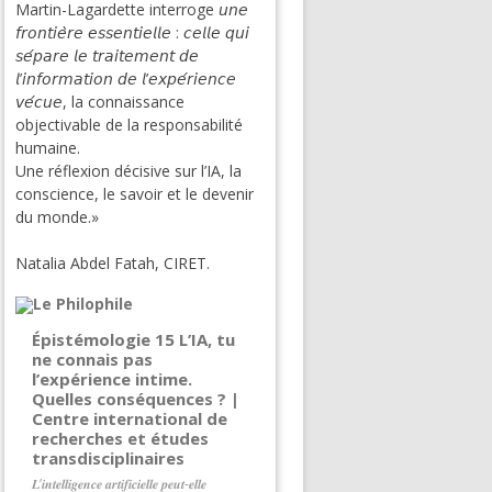
Martin-Lagardette interroge 𝘶𝘯𝘦
𝘧𝘳𝘰𝘯𝘵𝘪𝘦̀𝘳𝘦 𝘦𝘴𝘴𝘦𝘯𝘵𝘪𝘦𝘭𝘭𝘦 : 𝘤𝘦𝘭𝘭𝘦 𝘲𝘶𝘪
𝘴𝘦́𝘱𝘢𝘳𝘦 𝘭𝘦 𝘵𝘳𝘢𝘪𝘵𝘦𝘮𝘦𝘯𝘵 𝘥𝘦
𝘭’𝘪𝘯𝘧𝘰𝘳𝘮𝘢𝘵𝘪𝘰𝘯 𝘥𝘦 𝘭’𝘦𝘹𝘱𝘦́𝘳𝘪𝘦𝘯𝘤𝘦
𝘷𝘦́𝘤𝘶𝘦, la connaissance
objectivable de la responsabilité
humaine.
Une réflexion décisive sur l’IA, la
conscience, le savoir et le devenir
du monde.»
Natalia Abdel Fatah, CIRET.
Épistémologie 15 L’IA, tu
ne connais pas
l’expérience intime.
Quelles conséquences ? |
Centre international de
recherches et études
transdisciplinaires
𝑳’𝒊𝒏𝒕𝒆𝒍𝒍𝒊𝒈𝒆𝒏𝒄𝒆 𝒂𝒓𝒕𝒊𝒇𝒊𝒄𝒊𝒆𝒍𝒍𝒆 𝒑𝒆𝒖𝒕-𝒆𝒍𝒍𝒆