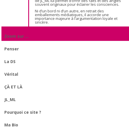
de JL_ML lui permet d’offrir des faits et des angles
souvent originaux pour éclairer les consciences.
Ni d’un bord ni d’un autre, en retrait des
emballements médiatiques, il accorde une
importance majeure à l’argumentation loyale et
sincère.
Zoom sur …
Penser
La DS
Vérital
ÇÀ ET LÀ
JL_ML
Pourquoi ce site ?
Ma Bio