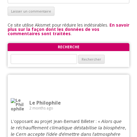
Ce site utilise Akismet pour réduire les indésirables.
En savoir
plus sur la façon dont les données de vos
commentaires sont traitées
.
RECHERCHE
Rechercher :
Le Philophile
2 months ago
L'opposant au projet Jean-Bernard Billeter : « 𝘈𝘭𝘰𝘳𝘴 𝘲𝘶𝘦
𝘭𝘦 𝘳𝘦́𝘤𝘩𝘢𝘶𝘧𝘧𝘦𝘮𝘦𝘯𝘵 𝘤𝘭𝘪𝘮𝘢𝘵𝘪𝘲𝘶𝘦 𝘥𝘦́𝘴𝘵𝘢𝘣𝘪𝘭𝘪𝘴𝘦 𝘭𝘢 𝘣𝘪𝘰𝘴𝘱𝘩𝘦̀𝘳𝘦,
𝘭𝘦 𝘊𝘦𝘳𝘯 𝘢𝘤𝘤𝘦𝘱𝘵𝘦 𝘭’𝘪𝘥𝘦́𝘦 𝘥’𝘦́𝘮𝘦𝘵𝘵𝘳𝘦 𝘥𝘢𝘯𝘴 𝘭’𝘢𝘵𝘮𝘰𝘴𝘱𝘩𝘦̀𝘳𝘦