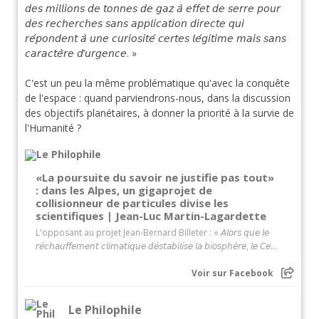
𝘥𝘦𝘴 𝘮𝘪𝘭𝘭𝘪𝘰𝘯𝘴 𝘥𝘦 𝘵𝘰𝘯𝘯𝘦𝘴 𝘥𝘦 𝘨𝘢𝘻 𝘢̀ 𝘦𝘧𝘧𝘦𝘵 𝘥𝘦 𝘴𝘦𝘳𝘳𝘦 𝘱𝘰𝘶𝘳
𝘥𝘦𝘴 𝘳𝘦𝘤𝘩𝘦𝘳𝘤𝘩𝘦𝘴 𝘴𝘢𝘯𝘴 𝘢𝘱𝘱𝘭𝘪𝘤𝘢𝘵𝘪𝘰𝘯 𝘥𝘪𝘳𝘦𝘤𝘵𝘦 𝘲𝘶𝘪
𝘳𝘦́𝘱𝘰𝘯𝘥𝘦𝘯𝘵 𝘢̀ 𝘶𝘯𝘦 𝘤𝘶𝘳𝘪𝘰𝘴𝘪𝘵𝘦́ 𝘤𝘦𝘳𝘵𝘦𝘴 𝘭𝘦́𝘨𝘪𝘵𝘪𝘮𝘦 𝘮𝘢𝘪𝘴 𝘴𝘢𝘯𝘴
𝘤𝘢𝘳𝘢𝘤𝘵𝘦̀𝘳𝘦 𝘥’𝘶𝘳𝘨𝘦𝘯𝘤𝘦. »
C'est un peu la même problématique qu'avec la conquête
de l'espace : quand parviendrons-nous, dans la discussion
des objectifs planétaires, à donner la priorité à la survie de
l'Humanité ?
«La poursuite du savoir ne justifie pas tout»
: dans les Alpes, un gigaprojet de
collisionneur de particules divise les
scientifiques | Jean-Luc Martin-Lagardette
L'opposant au projet Jean-Bernard Billeter : « 𝘈𝘭𝘰𝘳𝘴 𝘲𝘶𝘦 𝘭𝘦
𝘳𝘦́𝘤𝘩𝘢𝘶𝘧𝘧𝘦𝘮𝘦𝘯𝘵 𝘤𝘭𝘪𝘮𝘢𝘵𝘪𝘲𝘶𝘦 𝘥𝘦́𝘴𝘵𝘢𝘣𝘪𝘭𝘪𝘴𝘦 𝘭𝘢 𝘣𝘪𝘰𝘴𝘱𝘩𝘦̀𝘳𝘦, 𝘭𝘦 𝘊𝘦...
Voir sur Facebook
Le Philophile