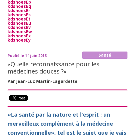
kdshoesEp
kdshoesEq
kdshoesEr
kdshoesEs
kdshoesEt
kdshoesEu
kdshoesEv
kdshoesEw
kdshoesEx
kdshoesEy
Santé
Publié le 14 juin 2013
«Quelle reconnaissance pour les
médecines douces ?»
Par Jean-Luc Martin-Lagardette
«La santé par la nature et l’esprit : un
merveilleux complément à la médecine
conventionnelle», tel est le sujet que je vais