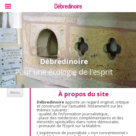
Débredinoire
Débredinoire
Pour une écologie de l'esprit
Aller au contenu
À propos du site
Menu
Débredinoire
apporte un regard original, critique
et constructif sur l’actualité. Notamment sur les
thèmes suivants :
- qualité de l’information journalistique,
- place des médecines complémentaires et des
minorités spirituelles dans notre démocratie,
- primauté de l’Esprit sur la Matière.
L'expérience de journaliste « non conventionnel »