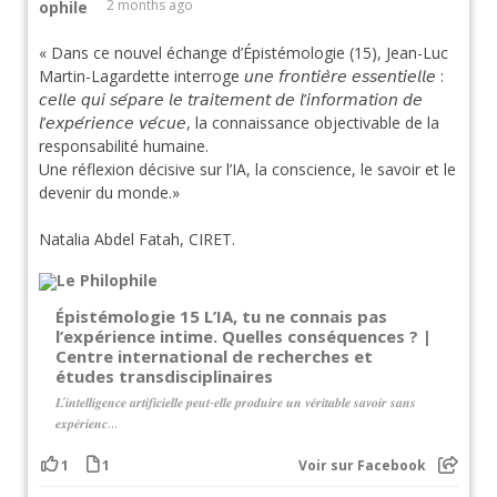
2 months ago
« Dans ce nouvel échange d’Épistémologie (15), Jean-Luc
Martin-Lagardette interroge 𝘶𝘯𝘦 𝘧𝘳𝘰𝘯𝘵𝘪𝘦̀𝘳𝘦 𝘦𝘴𝘴𝘦𝘯𝘵𝘪𝘦𝘭𝘭𝘦 :
𝘤𝘦𝘭𝘭𝘦 𝘲𝘶𝘪 𝘴𝘦́𝘱𝘢𝘳𝘦 𝘭𝘦 𝘵𝘳𝘢𝘪𝘵𝘦𝘮𝘦𝘯𝘵 𝘥𝘦 𝘭’𝘪𝘯𝘧𝘰𝘳𝘮𝘢𝘵𝘪𝘰𝘯 𝘥𝘦
𝘭’𝘦𝘹𝘱𝘦́𝘳𝘪𝘦𝘯𝘤𝘦 𝘷𝘦́𝘤𝘶𝘦, la connaissance objectivable de la
responsabilité humaine.
Une réflexion décisive sur l’IA, la conscience, le savoir et le
devenir du monde.»
Natalia Abdel Fatah, CIRET.
Épistémologie 15 L’IA, tu ne connais pas
l’expérience intime. Quelles conséquences ? |
Centre international de recherches et
études transdisciplinaires
𝑳’𝒊𝒏𝒕𝒆𝒍𝒍𝒊𝒈𝒆𝒏𝒄𝒆 𝒂𝒓𝒕𝒊𝒇𝒊𝒄𝒊𝒆𝒍𝒍𝒆 𝒑𝒆𝒖𝒕-𝒆𝒍𝒍𝒆 𝒑𝒓𝒐𝒅𝒖𝒊𝒓𝒆 𝒖𝒏 𝒗𝒆́𝒓𝒊𝒕𝒂𝒃𝒍𝒆 𝒔𝒂𝒗𝒐𝒊𝒓 𝒔𝒂𝒏𝒔
𝒆𝒙𝒑𝒆́𝒓𝒊𝒆𝒏𝒄...
1
1
Voir sur Facebook