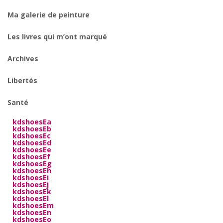
Ma galerie de peinture
Les livres qui m’ont marqué
Archives
Libertés
Santé
kdshoesEa
kdshoesEb
kdshoesEc
kdshoesEd
kdshoesEe
kdshoesEf
kdshoesEg
kdshoesEh
kdshoesEi
kdshoesEj
kdshoesEk
kdshoesEl
kdshoesEm
kdshoesEn
kdshoesEo