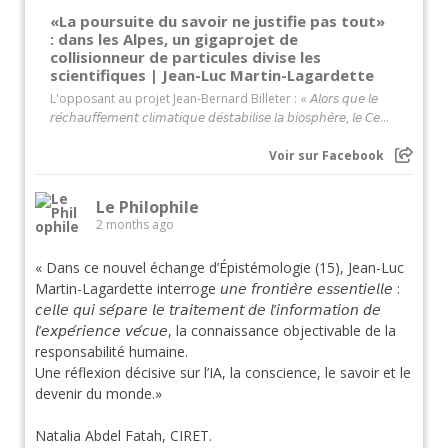
«La poursuite du savoir ne justifie pas tout»
: dans les Alpes, un gigaprojet de
collisionneur de particules divise les
scientifiques | Jean-Luc Martin-Lagardette
L'opposant au projet Jean-Bernard Billeter : « 𝘈𝘭𝘰𝘳𝘴 𝘲𝘶𝘦 𝘭𝘦
𝘳𝘦́𝘤𝘩𝘢𝘶𝘧𝘧𝘦𝘮𝘦𝘯𝘵 𝘤𝘭𝘪𝘮𝘢𝘵𝘪𝘲𝘶𝘦 𝘥𝘦́𝘴𝘵𝘢𝘣𝘪𝘭𝘪𝘴𝘦 𝘭𝘢 𝘣𝘪𝘰𝘴𝘱𝘩𝘦̀𝘳𝘦, 𝘭𝘦 𝘊𝘦...
Voir sur Facebook
Le Philophile
2 months ago
« Dans ce nouvel échange d’Épistémologie (15), Jean-Luc
Martin-Lagardette interroge 𝘶𝘯𝘦 𝘧𝘳𝘰𝘯𝘵𝘪𝘦̀𝘳𝘦 𝘦𝘴𝘴𝘦𝘯𝘵𝘪𝘦𝘭𝘭𝘦 :
𝘤𝘦𝘭𝘭𝘦 𝘲𝘶𝘪 𝘴𝘦́𝘱𝘢𝘳𝘦 𝘭𝘦 𝘵𝘳𝘢𝘪𝘵𝘦𝘮𝘦𝘯𝘵 𝘥𝘦 𝘭’𝘪𝘯𝘧𝘰𝘳𝘮𝘢𝘵𝘪𝘰𝘯 𝘥𝘦
𝘭’𝘦𝘹𝘱𝘦́𝘳𝘪𝘦𝘯𝘤𝘦 𝘷𝘦́𝘤𝘶𝘦, la connaissance objectivable de la
responsabilité humaine.
Une réflexion décisive sur l’IA, la conscience, le savoir et le
devenir du monde.»
Natalia Abdel Fatah, CIRET.