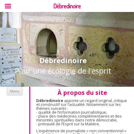
Débredinoire
Débredinoire
Pour une écologie de l'esprit
Aller au contenu
À propos du site
Menu
Débredinoire
apporte un regard original, critique
et constructif sur l’actualité. Notamment sur les
thèmes suivants :
- qualité de l’information journalistique,
- place des médecines complémentaires et des
minorités spirituelles dans notre démocratie,
- primauté de l’Esprit sur la Matière.
L'expérience de journaliste « non conventionnel »