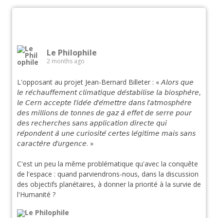
Le Philophile
2 months ago
L'opposant au projet Jean-Bernard Billeter : « 𝘈𝘭𝘰𝘳𝘴 𝘲𝘶𝘦
𝘭𝘦 𝘳𝘦́𝘤𝘩𝘢𝘶𝘧𝘧𝘦𝘮𝘦𝘯𝘵 𝘤𝘭𝘪𝘮𝘢𝘵𝘪𝘲𝘶𝘦 𝘥𝘦́𝘴𝘵𝘢𝘣𝘪𝘭𝘪𝘴𝘦 𝘭𝘢 𝘣𝘪𝘰𝘴𝘱𝘩𝘦̀𝘳𝘦,
𝘭𝘦 𝘊𝘦𝘳𝘯 𝘢𝘤𝘤𝘦𝘱𝘵𝘦 𝘭’𝘪𝘥𝘦́𝘦 𝘥’𝘦́𝘮𝘦𝘵𝘵𝘳𝘦 𝘥𝘢𝘯𝘴 𝘭’𝘢𝘵𝘮𝘰𝘴𝘱𝘩𝘦̀𝘳𝘦
𝘥𝘦𝘴 𝘮𝘪𝘭𝘭𝘪𝘰𝘯𝘴 𝘥𝘦 𝘵𝘰𝘯𝘯𝘦𝘴 𝘥𝘦 𝘨𝘢𝘻 𝘢̀ 𝘦𝘧𝘧𝘦𝘵 𝘥𝘦 𝘴𝘦𝘳𝘳𝘦 𝘱𝘰𝘶𝘳
𝘥𝘦𝘴 𝘳𝘦𝘤𝘩𝘦𝘳𝘤𝘩𝘦𝘴 𝘴𝘢𝘯𝘴 𝘢𝘱𝘱𝘭𝘪𝘤𝘢𝘵𝘪𝘰𝘯 𝘥𝘪𝘳𝘦𝘤𝘵𝘦 𝘲𝘶𝘪
𝘳𝘦́𝘱𝘰𝘯𝘥𝘦𝘯𝘵 𝘢̀ 𝘶𝘯𝘦 𝘤𝘶𝘳𝘪𝘰𝘴𝘪𝘵𝘦́ 𝘤𝘦𝘳𝘵𝘦𝘴 𝘭𝘦́𝘨𝘪𝘵𝘪𝘮𝘦 𝘮𝘢𝘪𝘴 𝘴𝘢𝘯𝘴
𝘤𝘢𝘳𝘢𝘤𝘵𝘦̀𝘳𝘦 𝘥’𝘶𝘳𝘨𝘦𝘯𝘤𝘦. »
C'est un peu la même problématique qu'avec la conquête
de l'espace : quand parviendrons-nous, dans la discussion
des objectifs planétaires, à donner la priorité à la survie de
l'Humanité ?