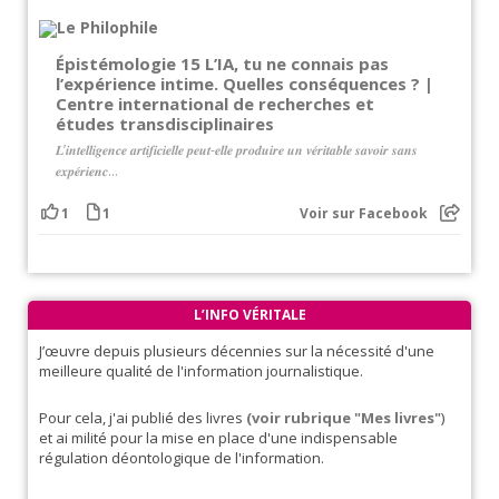
Épistémologie 15 L’IA, tu ne connais pas
l’expérience intime. Quelles conséquences ? |
Centre international de recherches et
études transdisciplinaires
𝑳’𝒊𝒏𝒕𝒆𝒍𝒍𝒊𝒈𝒆𝒏𝒄𝒆 𝒂𝒓𝒕𝒊𝒇𝒊𝒄𝒊𝒆𝒍𝒍𝒆 𝒑𝒆𝒖𝒕-𝒆𝒍𝒍𝒆 𝒑𝒓𝒐𝒅𝒖𝒊𝒓𝒆 𝒖𝒏 𝒗𝒆́𝒓𝒊𝒕𝒂𝒃𝒍𝒆 𝒔𝒂𝒗𝒐𝒊𝒓 𝒔𝒂𝒏𝒔
𝒆𝒙𝒑𝒆́𝒓𝒊𝒆𝒏𝒄...
1
1
Voir sur Facebook
L’INFO VÉRITALE
J’œuvre depuis plusieurs décennies sur la nécessité d'une
meilleure qualité de l'information journalistique.
Pour cela, j'ai publié des livres
(voir rubrique "Mes livres"
)
et ai milité pour la mise en place d'une indispensable
régulation déontologique de l'information.