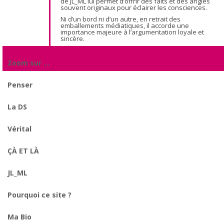
de JL_ML lui permet d’offrir des faits et des angles
souvent originaux pour éclairer les consciences.
Ni d’un bord ni d’un autre, en retrait des
emballements médiatiques, il accorde une
importance majeure à l’argumentation loyale et
sincère.
Zoom sur …
Penser
La DS
Vérital
ÇÀ ET LÀ
JL_ML
Pourquoi ce site ?
Ma Bio