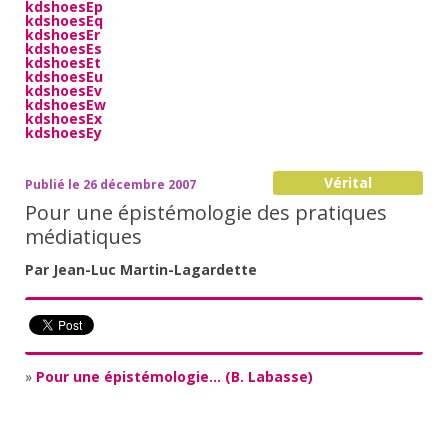
kdshoesEp
kdshoesEq
kdshoesEr
kdshoesEs
kdshoesEt
kdshoesEu
kdshoesEv
kdshoesEw
kdshoesEx
kdshoesEy
Vérital
Publié le 26 décembre 2007
Pour une épistémologie des pratiques
médiatiques
Par Jean-Luc Martin-Lagardette
»
Pour une épistémologie... (B. Labasse)