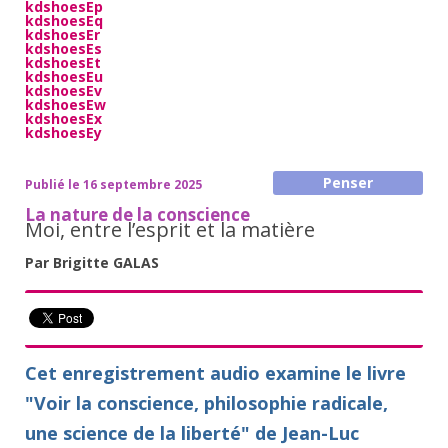
kdshoesEp
kdshoesEq
kdshoesEr
kdshoesEs
kdshoesEt
kdshoesEu
kdshoesEv
kdshoesEw
kdshoesEx
kdshoesEy
Penser
Publié le 16 septembre 2025
La nature de la conscience
Moi, entre l’esprit et la matière
Par Brigitte GALAS
Cet enregistrement audio examine le livre
"
Voir la conscience, philosophie radicale,
une science de la liberté
" de Jean-Luc