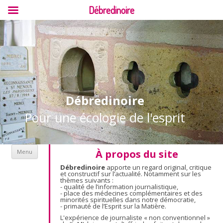
Débredinoire
Débredinoire
Pour une écologie de l'esprit
Aller au contenu
À propos du site
Menu
Débredinoire
apporte un regard original, critique
et constructif sur l’actualité. Notamment sur les
thèmes suivants :
- qualité de l’information journalistique,
- place des médecines complémentaires et des
minorités spirituelles dans notre démocratie,
- primauté de l’Esprit sur la Matière.
L'expérience de journaliste « non conventionnel »