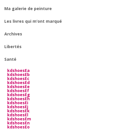
Ma galerie de peinture
Les livres qui m’ont marqué
Archives
Libertés
Santé
kdshoesEa
kdshoesEb
kdshoesEc
kdshoesEd
kdshoesEe
kdshoesEf
kdshoesEg
kdshoesEh
kdshoesEi
kdshoesEj
kdshoesEk
kdshoesEl
kdshoesEm
kdshoesEn
kdshoesEo