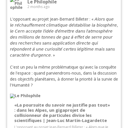
Le Philophile
2 months ago
L'opposant au projet Jean-Bernard Billeter : « 𝘈𝘭𝘰𝘳𝘴 𝘲𝘶𝘦
𝘭𝘦 𝘳𝘦́𝘤𝘩𝘢𝘶𝘧𝘧𝘦𝘮𝘦𝘯𝘵 𝘤𝘭𝘪𝘮𝘢𝘵𝘪𝘲𝘶𝘦 𝘥𝘦́𝘴𝘵𝘢𝘣𝘪𝘭𝘪𝘴𝘦 𝘭𝘢 𝘣𝘪𝘰𝘴𝘱𝘩𝘦̀𝘳𝘦,
𝘭𝘦 𝘊𝘦𝘳𝘯 𝘢𝘤𝘤𝘦𝘱𝘵𝘦 𝘭’𝘪𝘥𝘦́𝘦 𝘥’𝘦́𝘮𝘦𝘵𝘵𝘳𝘦 𝘥𝘢𝘯𝘴 𝘭’𝘢𝘵𝘮𝘰𝘴𝘱𝘩𝘦̀𝘳𝘦
𝘥𝘦𝘴 𝘮𝘪𝘭𝘭𝘪𝘰𝘯𝘴 𝘥𝘦 𝘵𝘰𝘯𝘯𝘦𝘴 𝘥𝘦 𝘨𝘢𝘻 𝘢̀ 𝘦𝘧𝘧𝘦𝘵 𝘥𝘦 𝘴𝘦𝘳𝘳𝘦 𝘱𝘰𝘶𝘳
𝘥𝘦𝘴 𝘳𝘦𝘤𝘩𝘦𝘳𝘤𝘩𝘦𝘴 𝘴𝘢𝘯𝘴 𝘢𝘱𝘱𝘭𝘪𝘤𝘢𝘵𝘪𝘰𝘯 𝘥𝘪𝘳𝘦𝘤𝘵𝘦 𝘲𝘶𝘪
𝘳𝘦́𝘱𝘰𝘯𝘥𝘦𝘯𝘵 𝘢̀ 𝘶𝘯𝘦 𝘤𝘶𝘳𝘪𝘰𝘴𝘪𝘵𝘦́ 𝘤𝘦𝘳𝘵𝘦𝘴 𝘭𝘦́𝘨𝘪𝘵𝘪𝘮𝘦 𝘮𝘢𝘪𝘴 𝘴𝘢𝘯𝘴
𝘤𝘢𝘳𝘢𝘤𝘵𝘦̀𝘳𝘦 𝘥’𝘶𝘳𝘨𝘦𝘯𝘤𝘦. »
C'est un peu la même problématique qu'avec la conquête
de l'espace : quand parviendrons-nous, dans la discussion
des objectifs planétaires, à donner la priorité à la survie de
l'Humanité ?
«La poursuite du savoir ne justifie pas tout»
: dans les Alpes, un gigaprojet de
collisionneur de particules divise les
scientifiques | Jean-Luc Martin-Lagardette
L'opposant au projet Jean-Bernard Billeter : « 𝘈𝘭𝘰𝘳𝘴 𝘲𝘶𝘦 𝘭𝘦