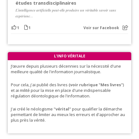
études transdisciplinaires
𝑳’𝒊𝒏𝒕𝒆𝒍𝒍𝒊𝒈𝒆𝒏𝒄𝒆 𝒂𝒓𝒕𝒊𝒇𝒊𝒄𝒊𝒆𝒍𝒍𝒆 𝒑𝒆𝒖𝒕-𝒆𝒍𝒍𝒆 𝒑𝒓𝒐𝒅𝒖𝒊𝒓𝒆 𝒖𝒏 𝒗𝒆́𝒓𝒊𝒕𝒂𝒃𝒍𝒆 𝒔𝒂𝒗𝒐𝒊𝒓 𝒔𝒂𝒏𝒔
𝒆𝒙𝒑𝒆́𝒓𝒊𝒆𝒏𝒄...
1
1
Voir sur Facebook
L’INFO VÉRITALE
J’œuvre depuis plusieurs décennies sur la nécessité d'une
meilleure qualité de l'information journalistique.
Pour cela, j'ai publié des livres
(voir rubrique "Mes livres"
)
et ai milité pour la mise en place d'une indispensable
régulation déontologique de l'information.
J'ai créé le néologisme
"vérital"
pour qualifier la démarche
permettant de limiter au mieux les erreurs et d'approcher au
plus près la vérité.