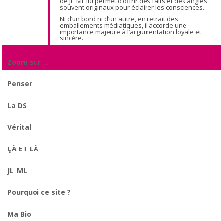
de JL_ML lui permet d’offrir des faits et des angles
souvent originaux pour éclairer les consciences.
Ni d’un bord ni d’un autre, en retrait des
emballements médiatiques, il accorde une
importance majeure à l’argumentation loyale et
sincère.
Zoom sur …
Penser
La DS
Vérital
ÇÀ ET LÀ
JL_ML
Pourquoi ce site ?
Ma Bio