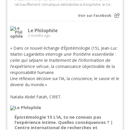
𝘳𝘦́𝘤𝘩𝘢𝘶𝘧𝘧𝘦𝘮𝘦𝘯𝘵 𝘤𝘭𝘪𝘮𝘢𝘵𝘪𝘲𝘶𝘦 𝘥𝘦́𝘴𝘵𝘢𝘣𝘪𝘭𝘪𝘴𝘦 𝘭𝘢 𝘣𝘪𝘰𝘴𝘱𝘩𝘦̀𝘳𝘦, 𝘭𝘦 𝘊𝘦...
Voir sur Facebook
Le Philophile
2 months ago
« Dans ce nouvel échange d’Épistémologie (15), Jean-Luc
Martin-Lagardette interroge 𝘶𝘯𝘦 𝘧𝘳𝘰𝘯𝘵𝘪𝘦̀𝘳𝘦 𝘦𝘴𝘴𝘦𝘯𝘵𝘪𝘦𝘭𝘭𝘦 :
𝘤𝘦𝘭𝘭𝘦 𝘲𝘶𝘪 𝘴𝘦́𝘱𝘢𝘳𝘦 𝘭𝘦 𝘵𝘳𝘢𝘪𝘵𝘦𝘮𝘦𝘯𝘵 𝘥𝘦 𝘭’𝘪𝘯𝘧𝘰𝘳𝘮𝘢𝘵𝘪𝘰𝘯 𝘥𝘦
𝘭’𝘦𝘹𝘱𝘦́𝘳𝘪𝘦𝘯𝘤𝘦 𝘷𝘦́𝘤𝘶𝘦, la connaissance objectivable de la
responsabilité humaine.
Une réflexion décisive sur l’IA, la conscience, le savoir et le
devenir du monde.»
Natalia Abdel Fatah, CIRET.
Épistémologie 15 L’IA, tu ne connais pas
l’expérience intime. Quelles conséquences ? |
Centre international de recherches et