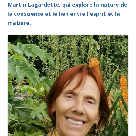
Martin Lagardette, qui explore la
nature de
la conscience
et le
lien entre l'esprit et la
matière
.