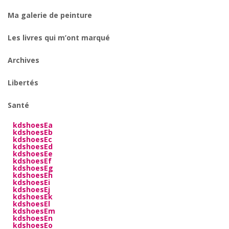
Ma galerie de peinture
Les livres qui m’ont marqué
Archives
Libertés
Santé
kdshoesEa
kdshoesEb
kdshoesEc
kdshoesEd
kdshoesEe
kdshoesEf
kdshoesEg
kdshoesEh
kdshoesEi
kdshoesEj
kdshoesEk
kdshoesEl
kdshoesEm
kdshoesEn
kdshoesEo