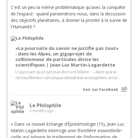
C'est un peu la même problématique qu'avec la conquête
de l'espace : quand parviendrons-nous, dans la discussion
des objectifs planétaires, à donner la priorité à la survie de
l'Humanité ?
«La poursuite du savoir ne justifie pas tout»
: dans les Alpes, un gigaprojet de
collisionneur de particules divise les
scientifiques | Jean-Luc Martin-Lagardette
L'opposant au projet Jean-Bernard Billeter : « 𝘈𝘭𝘰𝘳𝘴 𝘲𝘶𝘦 𝘭𝘦
𝘳𝘦́𝘤𝘩𝘢𝘶𝘧𝘧𝘦𝘮𝘦𝘯𝘵 𝘤𝘭𝘪𝘮𝘢𝘵𝘪𝘲𝘶𝘦 𝘥𝘦́𝘴𝘵𝘢𝘣𝘪𝘭𝘪𝘴𝘦 𝘭𝘢 𝘣𝘪𝘰𝘴𝘱𝘩𝘦̀𝘳𝘦, 𝘭𝘦 𝘊𝘦...
Voir sur Facebook
Le Philophile
2 months ago
« Dans ce nouvel échange d’Épistémologie (15), Jean-Luc
Martin-Lagardette interroge 𝘶𝘯𝘦 𝘧𝘳𝘰𝘯𝘵𝘪𝘦̀𝘳𝘦 𝘦𝘴𝘴𝘦𝘯𝘵𝘪𝘦𝘭𝘭𝘦 :
𝘤𝘦𝘭𝘭𝘦 𝘲𝘶𝘪 𝘴𝘦́𝘱𝘢𝘳𝘦 𝘭𝘦 𝘵𝘳𝘢𝘪𝘵𝘦𝘮𝘦𝘯𝘵 𝘥𝘦 𝘭’𝘪𝘯𝘧𝘰𝘳𝘮𝘢𝘵𝘪𝘰𝘯 𝘥𝘦