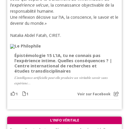
𝘭’𝘦𝘹𝘱𝘦́𝘳𝘪𝘦𝘯𝘤𝘦 𝘷𝘦́𝘤𝘶𝘦, la connaissance objectivable de la
responsabilité humaine.
Une réflexion décisive sur l’IA, la conscience, le savoir et le
devenir du monde.»
Natalia Abdel Fatah, CIRET.
Épistémologie 15 L’IA, tu ne connais pas
l’expérience intime. Quelles conséquences ? |
Centre international de recherches et
études transdisciplinaires
𝑳’𝒊𝒏𝒕𝒆𝒍𝒍𝒊𝒈𝒆𝒏𝒄𝒆 𝒂𝒓𝒕𝒊𝒇𝒊𝒄𝒊𝒆𝒍𝒍𝒆 𝒑𝒆𝒖𝒕-𝒆𝒍𝒍𝒆 𝒑𝒓𝒐𝒅𝒖𝒊𝒓𝒆 𝒖𝒏 𝒗𝒆́𝒓𝒊𝒕𝒂𝒃𝒍𝒆 𝒔𝒂𝒗𝒐𝒊𝒓 𝒔𝒂𝒏𝒔
𝒆𝒙𝒑𝒆́𝒓𝒊𝒆𝒏𝒄...
1
1
Voir sur Facebook
L’INFO VÉRITALE