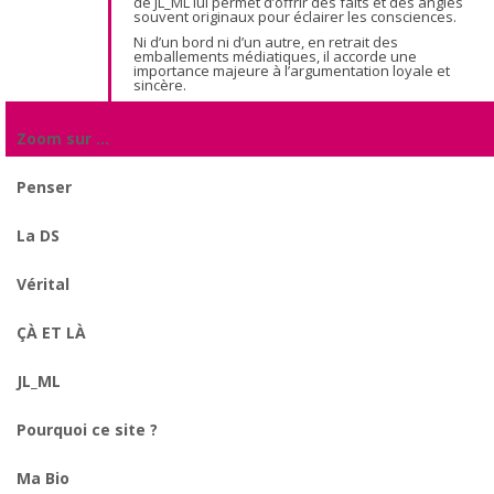
de JL_ML lui permet d’offrir des faits et des angles
souvent originaux pour éclairer les consciences.
Ni d’un bord ni d’un autre, en retrait des
emballements médiatiques, il accorde une
importance majeure à l’argumentation loyale et
sincère.
Zoom sur …
Penser
La DS
Vérital
ÇÀ ET LÀ
JL_ML
Pourquoi ce site ?
Ma Bio