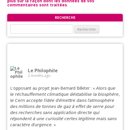
plus sur la façon dont les données de vos
commentaires sont traitées
.
RECHERCHE
Rechercher :
Le Philophile
2 months ago
L'opposant au projet Jean-Bernard Billeter : « 𝘈𝘭𝘰𝘳𝘴 𝘲𝘶𝘦
𝘭𝘦 𝘳𝘦́𝘤𝘩𝘢𝘶𝘧𝘧𝘦𝘮𝘦𝘯𝘵 𝘤𝘭𝘪𝘮𝘢𝘵𝘪𝘲𝘶𝘦 𝘥𝘦́𝘴𝘵𝘢𝘣𝘪𝘭𝘪𝘴𝘦 𝘭𝘢 𝘣𝘪𝘰𝘴𝘱𝘩𝘦̀𝘳𝘦,
𝘭𝘦 𝘊𝘦𝘳𝘯 𝘢𝘤𝘤𝘦𝘱𝘵𝘦 𝘭’𝘪𝘥𝘦́𝘦 𝘥’𝘦́𝘮𝘦𝘵𝘵𝘳𝘦 𝘥𝘢𝘯𝘴 𝘭’𝘢𝘵𝘮𝘰𝘴𝘱𝘩𝘦̀𝘳𝘦
𝘥𝘦𝘴 𝘮𝘪𝘭𝘭𝘪𝘰𝘯𝘴 𝘥𝘦 𝘵𝘰𝘯𝘯𝘦𝘴 𝘥𝘦 𝘨𝘢𝘻 𝘢̀ 𝘦𝘧𝘧𝘦𝘵 𝘥𝘦 𝘴𝘦𝘳𝘳𝘦 𝘱𝘰𝘶𝘳
𝘥𝘦𝘴 𝘳𝘦𝘤𝘩𝘦𝘳𝘤𝘩𝘦𝘴 𝘴𝘢𝘯𝘴 𝘢𝘱𝘱𝘭𝘪𝘤𝘢𝘵𝘪𝘰𝘯 𝘥𝘪𝘳𝘦𝘤𝘵𝘦 𝘲𝘶𝘪
𝘳𝘦́𝘱𝘰𝘯𝘥𝘦𝘯𝘵 𝘢̀ 𝘶𝘯𝘦 𝘤𝘶𝘳𝘪𝘰𝘴𝘪𝘵𝘦́ 𝘤𝘦𝘳𝘵𝘦𝘴 𝘭𝘦́𝘨𝘪𝘵𝘪𝘮𝘦 𝘮𝘢𝘪𝘴 𝘴𝘢𝘯𝘴
𝘤𝘢𝘳𝘢𝘤𝘵𝘦̀𝘳𝘦 𝘥’𝘶𝘳𝘨𝘦𝘯𝘤𝘦. »