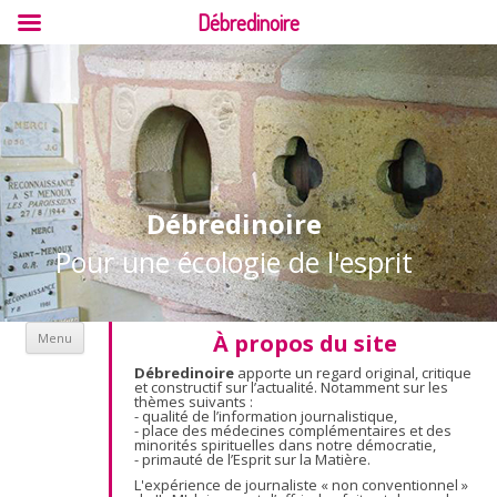
Débredinoire
Débredinoire
Pour une écologie de l'esprit
Aller au contenu
À propos du site
Menu
Débredinoire
apporte un regard original, critique
et constructif sur l’actualité. Notamment sur les
thèmes suivants :
- qualité de l’information journalistique,
- place des médecines complémentaires et des
minorités spirituelles dans notre démocratie,
- primauté de l’Esprit sur la Matière.
L'expérience de journaliste « non conventionnel »