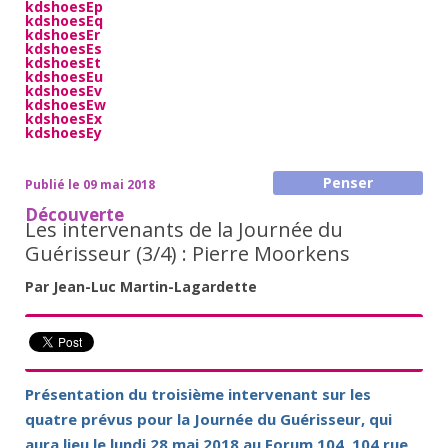
kdshoesEp
kdshoesEq
kdshoesEr
kdshoesEs
kdshoesEt
kdshoesEu
kdshoesEv
kdshoesEw
kdshoesEx
kdshoesEy
Penser
Publié le 09 mai 2018
Découverte
Les intervenants de la Journée du
Guérisseur (3/4) : Pierre Moorkens
Par Jean-Luc Martin-Lagardette
Présentation du troisième intervenant sur les
quatre prévus pour la Journée du Guérisseur, qui
aura lieu le lundi 28 mai 2018 au Forum 104, 104 rue