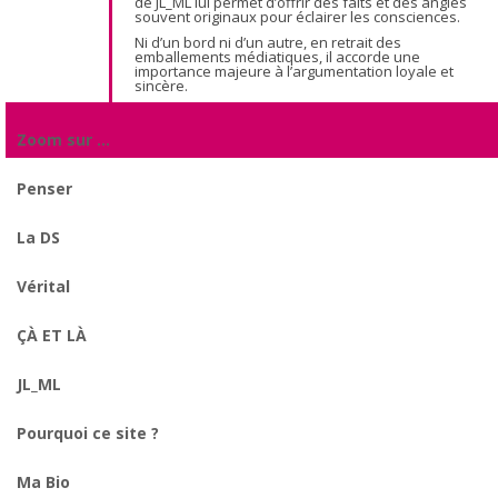
de JL_ML lui permet d’offrir des faits et des angles
souvent originaux pour éclairer les consciences.
Ni d’un bord ni d’un autre, en retrait des
emballements médiatiques, il accorde une
importance majeure à l’argumentation loyale et
sincère.
Zoom sur …
Penser
La DS
Vérital
ÇÀ ET LÀ
JL_ML
Pourquoi ce site ?
Ma Bio