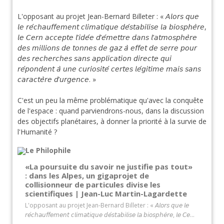
L'opposant au projet Jean-Bernard Billeter : « 𝘈𝘭𝘰𝘳𝘴 𝘲𝘶𝘦
𝘭𝘦 𝘳𝘦́𝘤𝘩𝘢𝘶𝘧𝘧𝘦𝘮𝘦𝘯𝘵 𝘤𝘭𝘪𝘮𝘢𝘵𝘪𝘲𝘶𝘦 𝘥𝘦́𝘴𝘵𝘢𝘣𝘪𝘭𝘪𝘴𝘦 𝘭𝘢 𝘣𝘪𝘰𝘴𝘱𝘩𝘦̀𝘳𝘦,
𝘭𝘦 𝘊𝘦𝘳𝘯 𝘢𝘤𝘤𝘦𝘱𝘵𝘦 𝘭’𝘪𝘥𝘦́𝘦 𝘥’𝘦́𝘮𝘦𝘵𝘵𝘳𝘦 𝘥𝘢𝘯𝘴 𝘭’𝘢𝘵𝘮𝘰𝘴𝘱𝘩𝘦̀𝘳𝘦
𝘥𝘦𝘴 𝘮𝘪𝘭𝘭𝘪𝘰𝘯𝘴 𝘥𝘦 𝘵𝘰𝘯𝘯𝘦𝘴 𝘥𝘦 𝘨𝘢𝘻 𝘢̀ 𝘦𝘧𝘧𝘦𝘵 𝘥𝘦 𝘴𝘦𝘳𝘳𝘦 𝘱𝘰𝘶𝘳
𝘥𝘦𝘴 𝘳𝘦𝘤𝘩𝘦𝘳𝘤𝘩𝘦𝘴 𝘴𝘢𝘯𝘴 𝘢𝘱𝘱𝘭𝘪𝘤𝘢𝘵𝘪𝘰𝘯 𝘥𝘪𝘳𝘦𝘤𝘵𝘦 𝘲𝘶𝘪
𝘳𝘦́𝘱𝘰𝘯𝘥𝘦𝘯𝘵 𝘢̀ 𝘶𝘯𝘦 𝘤𝘶𝘳𝘪𝘰𝘴𝘪𝘵𝘦́ 𝘤𝘦𝘳𝘵𝘦𝘴 𝘭𝘦́𝘨𝘪𝘵𝘪𝘮𝘦 𝘮𝘢𝘪𝘴 𝘴𝘢𝘯𝘴
𝘤𝘢𝘳𝘢𝘤𝘵𝘦̀𝘳𝘦 𝘥’𝘶𝘳𝘨𝘦𝘯𝘤𝘦. »
C'est un peu la même problématique qu'avec la conquête
de l'espace : quand parviendrons-nous, dans la discussion
des objectifs planétaires, à donner la priorité à la survie de
l'Humanité ?
«La poursuite du savoir ne justifie pas tout»
: dans les Alpes, un gigaprojet de
collisionneur de particules divise les
scientifiques | Jean-Luc Martin-Lagardette
L'opposant au projet Jean-Bernard Billeter : « 𝘈𝘭𝘰𝘳𝘴 𝘲𝘶𝘦 𝘭𝘦
𝘳𝘦́𝘤𝘩𝘢𝘶𝘧𝘧𝘦𝘮𝘦𝘯𝘵 𝘤𝘭𝘪𝘮𝘢𝘵𝘪𝘲𝘶𝘦 𝘥𝘦́𝘴𝘵𝘢𝘣𝘪𝘭𝘪𝘴𝘦 𝘭𝘢 𝘣𝘪𝘰𝘴𝘱𝘩𝘦̀𝘳𝘦, 𝘭𝘦 𝘊𝘦...