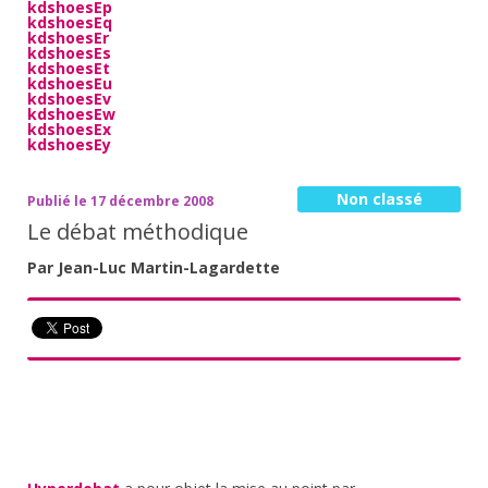
kdshoesEp
kdshoesEq
kdshoesEr
kdshoesEs
kdshoesEt
kdshoesEu
kdshoesEv
kdshoesEw
kdshoesEx
kdshoesEy
Non classé
Publié le 17 décembre 2008
Le débat méthodique
Par Jean-Luc Martin-Lagardette