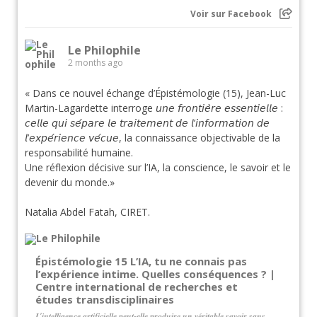
Voir sur Facebook
Le Philophile
2 months ago
« Dans ce nouvel échange d’Épistémologie (15), Jean-Luc
Martin-Lagardette interroge 𝘶𝘯𝘦 𝘧𝘳𝘰𝘯𝘵𝘪𝘦̀𝘳𝘦 𝘦𝘴𝘴𝘦𝘯𝘵𝘪𝘦𝘭𝘭𝘦 :
𝘤𝘦𝘭𝘭𝘦 𝘲𝘶𝘪 𝘴𝘦́𝘱𝘢𝘳𝘦 𝘭𝘦 𝘵𝘳𝘢𝘪𝘵𝘦𝘮𝘦𝘯𝘵 𝘥𝘦 𝘭’𝘪𝘯𝘧𝘰𝘳𝘮𝘢𝘵𝘪𝘰𝘯 𝘥𝘦
𝘭’𝘦𝘹𝘱𝘦́𝘳𝘪𝘦𝘯𝘤𝘦 𝘷𝘦́𝘤𝘶𝘦, la connaissance objectivable de la
responsabilité humaine.
Une réflexion décisive sur l’IA, la conscience, le savoir et le
devenir du monde.»
Natalia Abdel Fatah, CIRET.
Épistémologie 15 L’IA, tu ne connais pas
l’expérience intime. Quelles conséquences ? |
Centre international de recherches et
études transdisciplinaires
𝑳’𝒊𝒏𝒕𝒆𝒍𝒍𝒊𝒈𝒆𝒏𝒄𝒆 𝒂𝒓𝒕𝒊𝒇𝒊𝒄𝒊𝒆𝒍𝒍𝒆 𝒑𝒆𝒖𝒕-𝒆𝒍𝒍𝒆 𝒑𝒓𝒐𝒅𝒖𝒊𝒓𝒆 𝒖𝒏 𝒗𝒆́𝒓𝒊𝒕𝒂𝒃𝒍𝒆 𝒔𝒂𝒗𝒐𝒊𝒓 𝒔𝒂𝒏𝒔