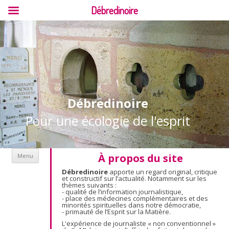
Débredinoire
Débredinoire
Pour une écologie de l'esprit
Aller au contenu
À propos du site
Menu
Débredinoire
apporte un regard original, critique
et constructif sur l’actualité. Notamment sur les
thèmes suivants :
- qualité de l’information journalistique,
- place des médecines complémentaires et des
minorités spirituelles dans notre démocratie,
- primauté de l’Esprit sur la Matière.
L'expérience de journaliste « non conventionnel »