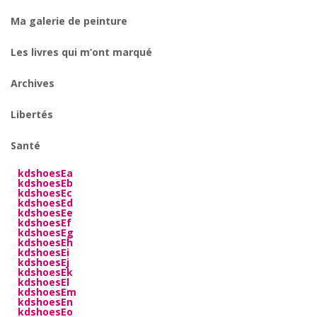
Ma galerie de peinture
Les livres qui m’ont marqué
Archives
Libertés
Santé
kdshoesEa
kdshoesEb
kdshoesEc
kdshoesEd
kdshoesEe
kdshoesEf
kdshoesEg
kdshoesEh
kdshoesEi
kdshoesEj
kdshoesEk
kdshoesEl
kdshoesEm
kdshoesEn
kdshoesEo