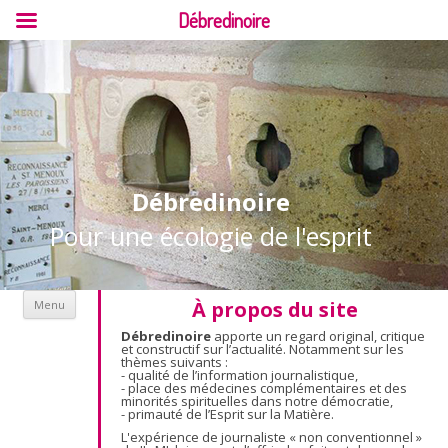
Débredinoire
Débredinoire
Pour une écologie de l'esprit
Aller au contenu
À propos du site
Menu
Débredinoire
apporte un regard original, critique
et constructif sur l’actualité. Notamment sur les
thèmes suivants :
- qualité de l’information journalistique,
- place des médecines complémentaires et des
minorités spirituelles dans notre démocratie,
- primauté de l’Esprit sur la Matière.
L'expérience de journaliste « non conventionnel »