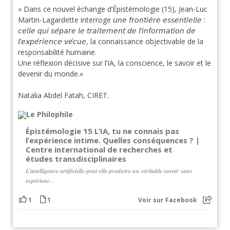
« Dans ce nouvel échange d’Épistémologie (15), Jean-Luc
Martin-Lagardette interroge 𝘶𝘯𝘦 𝘧𝘳𝘰𝘯𝘵𝘪𝘦̀𝘳𝘦 𝘦𝘴𝘴𝘦𝘯𝘵𝘪𝘦𝘭𝘭𝘦 :
𝘤𝘦𝘭𝘭𝘦 𝘲𝘶𝘪 𝘴𝘦́𝘱𝘢𝘳𝘦 𝘭𝘦 𝘵𝘳𝘢𝘪𝘵𝘦𝘮𝘦𝘯𝘵 𝘥𝘦 𝘭’𝘪𝘯𝘧𝘰𝘳𝘮𝘢𝘵𝘪𝘰𝘯 𝘥𝘦
𝘭’𝘦𝘹𝘱𝘦́𝘳𝘪𝘦𝘯𝘤𝘦 𝘷𝘦́𝘤𝘶𝘦, la connaissance objectivable de la
responsabilité humaine.
Une réflexion décisive sur l’IA, la conscience, le savoir et le
devenir du monde.»
Natalia Abdel Fatah, CIRET.
Épistémologie 15 L’IA, tu ne connais pas
l’expérience intime. Quelles conséquences ? |
Centre international de recherches et
études transdisciplinaires
𝑳’𝒊𝒏𝒕𝒆𝒍𝒍𝒊𝒈𝒆𝒏𝒄𝒆 𝒂𝒓𝒕𝒊𝒇𝒊𝒄𝒊𝒆𝒍𝒍𝒆 𝒑𝒆𝒖𝒕-𝒆𝒍𝒍𝒆 𝒑𝒓𝒐𝒅𝒖𝒊𝒓𝒆 𝒖𝒏 𝒗𝒆́𝒓𝒊𝒕𝒂𝒃𝒍𝒆 𝒔𝒂𝒗𝒐𝒊𝒓 𝒔𝒂𝒏𝒔
𝒆𝒙𝒑𝒆́𝒓𝒊𝒆𝒏𝒄...
1
1
Voir sur Facebook