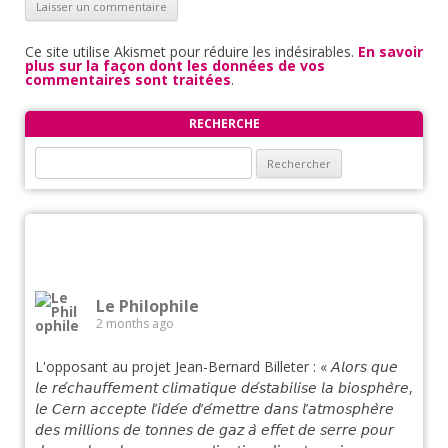
Ce site utilise Akismet pour réduire les indésirables.
En savoir
plus sur la façon dont les données de vos
commentaires sont traitées
.
RECHERCHE
Rechercher :
Le Philophile
2 months ago
L'opposant au projet Jean-Bernard Billeter : « 𝘈𝘭𝘰𝘳𝘴 𝘲𝘶𝘦
𝘭𝘦 𝘳𝘦́𝘤𝘩𝘢𝘶𝘧𝘧𝘦𝘮𝘦𝘯𝘵 𝘤𝘭𝘪𝘮𝘢𝘵𝘪𝘲𝘶𝘦 𝘥𝘦́𝘴𝘵𝘢𝘣𝘪𝘭𝘪𝘴𝘦 𝘭𝘢 𝘣𝘪𝘰𝘴𝘱𝘩𝘦̀𝘳𝘦,
𝘭𝘦 𝘊𝘦𝘳𝘯 𝘢𝘤𝘤𝘦𝘱𝘵𝘦 𝘭’𝘪𝘥𝘦́𝘦 𝘥’𝘦́𝘮𝘦𝘵𝘵𝘳𝘦 𝘥𝘢𝘯𝘴 𝘭’𝘢𝘵𝘮𝘰𝘴𝘱𝘩𝘦̀𝘳𝘦
𝘥𝘦𝘴 𝘮𝘪𝘭𝘭𝘪𝘰𝘯𝘴 𝘥𝘦 𝘵𝘰𝘯𝘯𝘦𝘴 𝘥𝘦 𝘨𝘢𝘻 𝘢̀ 𝘦𝘧𝘧𝘦𝘵 𝘥𝘦 𝘴𝘦𝘳𝘳𝘦 𝘱𝘰𝘶𝘳