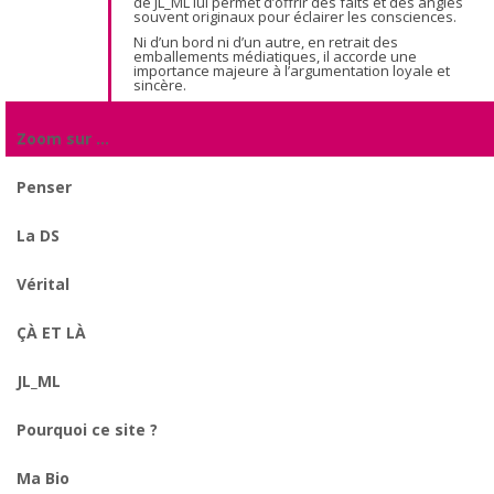
de JL_ML lui permet d’offrir des faits et des angles
souvent originaux pour éclairer les consciences.
Ni d’un bord ni d’un autre, en retrait des
emballements médiatiques, il accorde une
importance majeure à l’argumentation loyale et
sincère.
Zoom sur …
Penser
La DS
Vérital
ÇÀ ET LÀ
JL_ML
Pourquoi ce site ?
Ma Bio