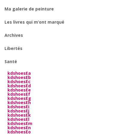
Ma galerie de peinture
Les livres qui m’ont marqué
Archives
Libertés
Santé
kdshoesEa
kdshoesEb
kdshoesEc
kdshoesEd
kdshoesEe
kdshoesEf
kdshoesEg
kdshoesEh
kdshoesEi
kdshoesEj
kdshoesEk
kdshoesEl
kdshoesEm
kdshoesEn
kdshoesEo