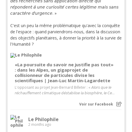
𝘥𝘦𝘴 𝘳𝘦𝘤𝘩𝘦𝘳𝘤𝘩𝘦𝘴 𝘴𝘢𝘯𝘴 𝘢𝘱𝘱𝘭𝘪𝘤𝘢𝘵𝘪𝘰𝘯 𝘥𝘪𝘳𝘦𝘤𝘵𝘦 𝘲𝘶𝘪
𝘳𝘦́𝘱𝘰𝘯𝘥𝘦𝘯𝘵 𝘢̀ 𝘶𝘯𝘦 𝘤𝘶𝘳𝘪𝘰𝘴𝘪𝘵𝘦́ 𝘤𝘦𝘳𝘵𝘦𝘴 𝘭𝘦́𝘨𝘪𝘵𝘪𝘮𝘦 𝘮𝘢𝘪𝘴 𝘴𝘢𝘯𝘴
𝘤𝘢𝘳𝘢𝘤𝘵𝘦̀𝘳𝘦 𝘥’𝘶𝘳𝘨𝘦𝘯𝘤𝘦. »
C'est un peu la même problématique qu'avec la conquête
de l'espace : quand parviendrons-nous, dans la discussion
des objectifs planétaires, à donner la priorité à la survie de
l'Humanité ?
«La poursuite du savoir ne justifie pas tout»
: dans les Alpes, un gigaprojet de
collisionneur de particules divise les
scientifiques | Jean-Luc Martin-Lagardette
L'opposant au projet Jean-Bernard Billeter : « 𝘈𝘭𝘰𝘳𝘴 𝘲𝘶𝘦 𝘭𝘦
𝘳𝘦́𝘤𝘩𝘢𝘶𝘧𝘧𝘦𝘮𝘦𝘯𝘵 𝘤𝘭𝘪𝘮𝘢𝘵𝘪𝘲𝘶𝘦 𝘥𝘦́𝘴𝘵𝘢𝘣𝘪𝘭𝘪𝘴𝘦 𝘭𝘢 𝘣𝘪𝘰𝘴𝘱𝘩𝘦̀𝘳𝘦, 𝘭𝘦 𝘊𝘦...
Voir sur Facebook
Le Philophile
2 months ago