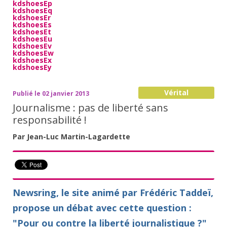
kdshoesEp
kdshoesEq
kdshoesEr
kdshoesEs
kdshoesEt
kdshoesEu
kdshoesEv
kdshoesEw
kdshoesEx
kdshoesEy
Vérital
Publié le 02 janvier 2013
Journalisme : pas de liberté sans
responsabilité !
Par Jean-Luc Martin-Lagardette
Newsring, le site animé par Frédéric Taddeï,
propose un débat avec cette question :
"Pour ou contre la liberté journalistique ?"