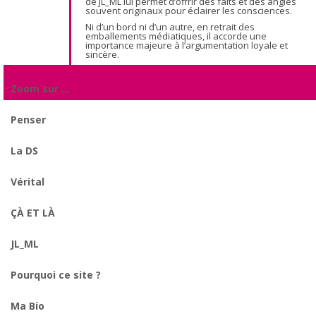
de JL_ML lui permet d’offrir des faits et des angles
souvent originaux pour éclairer les consciences.
Ni d’un bord ni d’un autre, en retrait des
emballements médiatiques, il accorde une
importance majeure à l’argumentation loyale et
sincère.
Zoom sur …
Penser
La DS
Vérital
ÇÀ ET LÀ
JL_ML
Pourquoi ce site ?
Ma Bio