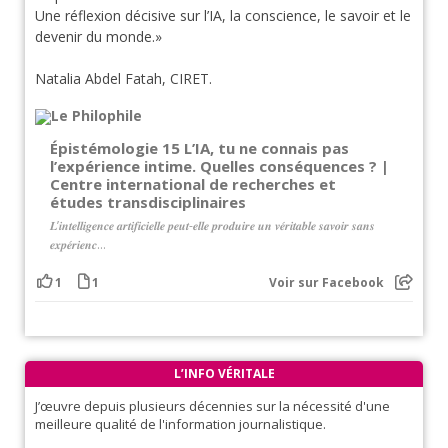
Une réflexion décisive sur l’IA, la conscience, le savoir et le
devenir du monde.»
Natalia Abdel Fatah, CIRET.
Épistémologie 15 L’IA, tu ne connais pas
l’expérience intime. Quelles conséquences ? |
Centre international de recherches et
études transdisciplinaires
𝑳’𝒊𝒏𝒕𝒆𝒍𝒍𝒊𝒈𝒆𝒏𝒄𝒆 𝒂𝒓𝒕𝒊𝒇𝒊𝒄𝒊𝒆𝒍𝒍𝒆 𝒑𝒆𝒖𝒕-𝒆𝒍𝒍𝒆 𝒑𝒓𝒐𝒅𝒖𝒊𝒓𝒆 𝒖𝒏 𝒗𝒆́𝒓𝒊𝒕𝒂𝒃𝒍𝒆 𝒔𝒂𝒗𝒐𝒊𝒓 𝒔𝒂𝒏𝒔
𝒆𝒙𝒑𝒆́𝒓𝒊𝒆𝒏𝒄...
1
1
Voir sur Facebook
L’INFO VÉRITALE
J’œuvre depuis plusieurs décennies sur la nécessité d'une
meilleure qualité de l'information journalistique.