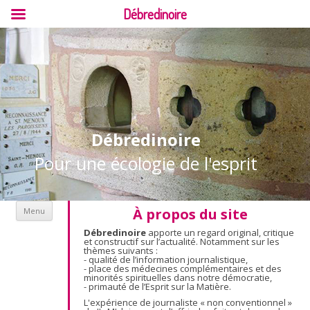
Débredinoire
Débredinoire
Pour une écologie de l'esprit
Aller au contenu
À propos du site
Menu
Débredinoire
apporte un regard original, critique
et constructif sur l’actualité. Notamment sur les
thèmes suivants :
- qualité de l’information journalistique,
- place des médecines complémentaires et des
minorités spirituelles dans notre démocratie,
- primauté de l’Esprit sur la Matière.
L'expérience de journaliste « non conventionnel »