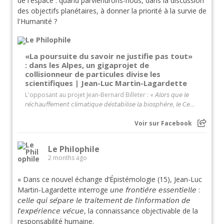
de l'espace : quand parviendrons-nous, dans la discussion
des objectifs planétaires, à donner la priorité à la survie de
l'Humanité ?
«La poursuite du savoir ne justifie pas tout»
: dans les Alpes, un gigaprojet de
collisionneur de particules divise les
scientifiques | Jean-Luc Martin-Lagardette
L'opposant au projet Jean-Bernard Billeter : « 𝘈𝘭𝘰𝘳𝘴 𝘲𝘶𝘦 𝘭𝘦
𝘳𝘦́𝘤𝘩𝘢𝘶𝘧𝘧𝘦𝘮𝘦𝘯𝘵 𝘤𝘭𝘪𝘮𝘢𝘵𝘪𝘲𝘶𝘦 𝘥𝘦́𝘴𝘵𝘢𝘣𝘪𝘭𝘪𝘴𝘦 𝘭𝘢 𝘣𝘪𝘰𝘴𝘱𝘩𝘦̀𝘳𝘦, 𝘭𝘦 𝘊𝘦...
Voir sur Facebook
Le Philophile
2 months ago
« Dans ce nouvel échange d’Épistémologie (15), Jean-Luc
Martin-Lagardette interroge 𝘶𝘯𝘦 𝘧𝘳𝘰𝘯𝘵𝘪𝘦̀𝘳𝘦 𝘦𝘴𝘴𝘦𝘯𝘵𝘪𝘦𝘭𝘭𝘦 :
𝘤𝘦𝘭𝘭𝘦 𝘲𝘶𝘪 𝘴𝘦́𝘱𝘢𝘳𝘦 𝘭𝘦 𝘵𝘳𝘢𝘪𝘵𝘦𝘮𝘦𝘯𝘵 𝘥𝘦 𝘭’𝘪𝘯𝘧𝘰𝘳𝘮𝘢𝘵𝘪𝘰𝘯 𝘥𝘦
𝘭’𝘦𝘹𝘱𝘦́𝘳𝘪𝘦𝘯𝘤𝘦 𝘷𝘦́𝘤𝘶𝘦, la connaissance objectivable de la
responsabilité humaine.