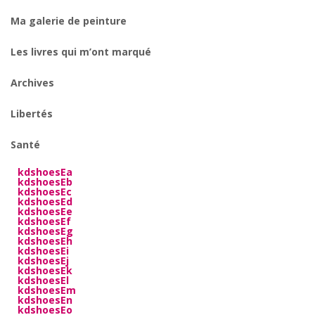
Ma galerie de peinture
Les livres qui m’ont marqué
Archives
Libertés
Santé
kdshoesEa
kdshoesEb
kdshoesEc
kdshoesEd
kdshoesEe
kdshoesEf
kdshoesEg
kdshoesEh
kdshoesEi
kdshoesEj
kdshoesEk
kdshoesEl
kdshoesEm
kdshoesEn
kdshoesEo