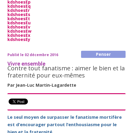
kdshoesEp
kdshoesEq
kdshoesEr
kdshoesEs
kdshoesEt
kdshoesEu
kdshoesEv
kdshoesEw
kdshoesEx
kdshoesEy
Penser
Publié le 02 décembre 2016
Vivre ensemble
Contre tout fanatisme : aimer le bien et la
fraternité pour eux-mêmes
Par Jean-Luc Martin-Lagardette
Le seul moyen de surpasser le fanatisme mortifère
est d’encourager partout l’enthousiasme pour le
bien et la fraternité.