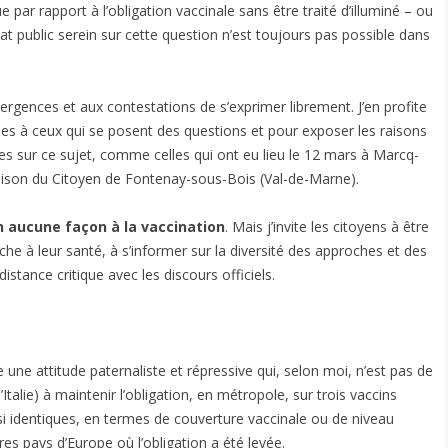
ique par rapport à l’obligation vaccinale sans être traité d’illuminé – ou
bat public serein sur cette question n’est toujours pas possible dans
gences et aux contestations de s’exprimer librement. J’en profite
es à ceux qui se posent des questions et pour exposer les raisons
s sur ce sujet, comme celles qui ont eu lieu le 12 mars à Marcq-
Maison du Citoyen de Fontenay-sous-Bois (Val-de-Marne).
n aucune façon à la vaccination
. Mais j’invite les citoyens à être
e à leur santé, à s’informer sur la diversité des approches et des
istance critique avec les discours officiels.
une attitude paternaliste et répressive qui, selon moi, n’est pas de
’Italie) à maintenir l’obligation, en métropole, sur trois vaccins
i identiques, en termes de couverture vaccinale ou de niveau
res pays d’Europe où l’obligation a été levée.