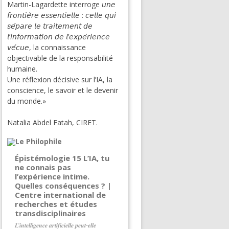
Martin-Lagardette interroge 𝘶𝘯𝘦
𝘧𝘳𝘰𝘯𝘵𝘪𝘦̀𝘳𝘦 𝘦𝘴𝘴𝘦𝘯𝘵𝘪𝘦𝘭𝘭𝘦 : 𝘤𝘦𝘭𝘭𝘦 𝘲𝘶𝘪
𝘴𝘦́𝘱𝘢𝘳𝘦 𝘭𝘦 𝘵𝘳𝘢𝘪𝘵𝘦𝘮𝘦𝘯𝘵 𝘥𝘦
𝘭’𝘪𝘯𝘧𝘰𝘳𝘮𝘢𝘵𝘪𝘰𝘯 𝘥𝘦 𝘭’𝘦𝘹𝘱𝘦́𝘳𝘪𝘦𝘯𝘤𝘦
𝘷𝘦́𝘤𝘶𝘦, la connaissance
objectivable de la responsabilité
humaine.
Une réflexion décisive sur l’IA, la
conscience, le savoir et le devenir
du monde.»
Natalia Abdel Fatah, CIRET.
Épistémologie 15 L’IA, tu
ne connais pas
l’expérience intime.
Quelles conséquences ? |
Centre international de
recherches et études
transdisciplinaires
𝑳’𝒊𝒏𝒕𝒆𝒍𝒍𝒊𝒈𝒆𝒏𝒄𝒆 𝒂𝒓𝒕𝒊𝒇𝒊𝒄𝒊𝒆𝒍𝒍𝒆 𝒑𝒆𝒖𝒕-𝒆𝒍𝒍𝒆