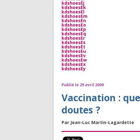
kdshoesEj
kdshoesEk
kdshoesEl
kdshoesEm
kdshoesEn
kdshoesEo
kdshoesEp
kdshoesEq
kdshoesEr
kdshoesEs
kdshoesEt
kdshoesEu
kdshoesEv
kdshoesEw
kdshoesEx
kdshoesEy
Publié le 29 avril 2009
Vaccination : qu
doutes ?
Par Jean-Luc Martin-Lagardette