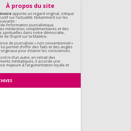
contenu
À propos du site
inoire
apporte un regard original, critique
ructif sur l’actualité. Notamment sur les
uivants :
 de l’information journalistique,
 des médecines complémentaires et des
s spirituelles dans notre démocratie,
é de l’Esprit sur la Matière.
ence de journaliste « non conventionnel »
 lui permet d’offrir des faits et des angles
originaux pour éclairer les consciences.
bord ni d’un autre, en retrait des
ments médiatiques, il accorde une
ce majeure à l’argumentation loyale et
CHIVES