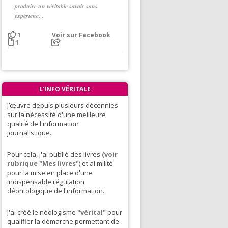
𝒑𝒓𝒐𝒅𝒖𝒊𝒓𝒆 𝒖𝒏 𝒗𝒆́𝒓𝒊𝒕𝒂𝒃𝒍𝒆 𝒔𝒂𝒗𝒐𝒊𝒓 𝒔𝒂𝒏𝒔
𝒆𝒙𝒑𝒆́𝒓𝒊𝒆𝒏𝒄...
Voir sur Facebook
1
1
L’INFO VÉRITALE
J’œuvre depuis plusieurs décennies
sur la nécessité d'une meilleure
qualité de l'information
journalistique.
Pour cela, j'ai publié des livres
(voir
rubrique "Mes livres"
) et ai milité
pour la mise en place d'une
indispensable régulation
déontologique de l'information.
J'ai créé le néologisme
"vérital"
pour
qualifier la démarche permettant de