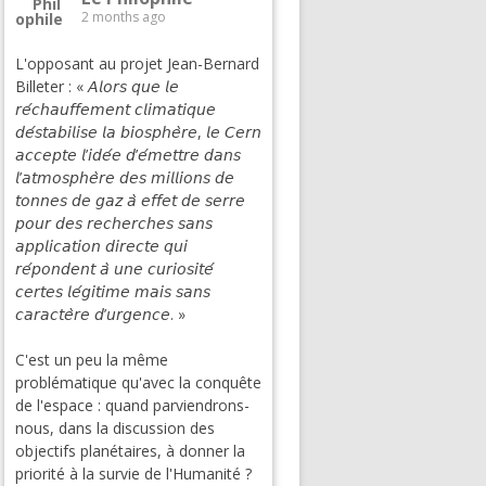
2 months ago
L'opposant au projet Jean-Bernard
Billeter : « 𝘈𝘭𝘰𝘳𝘴 𝘲𝘶𝘦 𝘭𝘦
𝘳𝘦́𝘤𝘩𝘢𝘶𝘧𝘧𝘦𝘮𝘦𝘯𝘵 𝘤𝘭𝘪𝘮𝘢𝘵𝘪𝘲𝘶𝘦
𝘥𝘦́𝘴𝘵𝘢𝘣𝘪𝘭𝘪𝘴𝘦 𝘭𝘢 𝘣𝘪𝘰𝘴𝘱𝘩𝘦̀𝘳𝘦, 𝘭𝘦 𝘊𝘦𝘳𝘯
𝘢𝘤𝘤𝘦𝘱𝘵𝘦 𝘭’𝘪𝘥𝘦́𝘦 𝘥’𝘦́𝘮𝘦𝘵𝘵𝘳𝘦 𝘥𝘢𝘯𝘴
𝘭’𝘢𝘵𝘮𝘰𝘴𝘱𝘩𝘦̀𝘳𝘦 𝘥𝘦𝘴 𝘮𝘪𝘭𝘭𝘪𝘰𝘯𝘴 𝘥𝘦
𝘵𝘰𝘯𝘯𝘦𝘴 𝘥𝘦 𝘨𝘢𝘻 𝘢̀ 𝘦𝘧𝘧𝘦𝘵 𝘥𝘦 𝘴𝘦𝘳𝘳𝘦
𝘱𝘰𝘶𝘳 𝘥𝘦𝘴 𝘳𝘦𝘤𝘩𝘦𝘳𝘤𝘩𝘦𝘴 𝘴𝘢𝘯𝘴
𝘢𝘱𝘱𝘭𝘪𝘤𝘢𝘵𝘪𝘰𝘯 𝘥𝘪𝘳𝘦𝘤𝘵𝘦 𝘲𝘶𝘪
𝘳𝘦́𝘱𝘰𝘯𝘥𝘦𝘯𝘵 𝘢̀ 𝘶𝘯𝘦 𝘤𝘶𝘳𝘪𝘰𝘴𝘪𝘵𝘦́
𝘤𝘦𝘳𝘵𝘦𝘴 𝘭𝘦́𝘨𝘪𝘵𝘪𝘮𝘦 𝘮𝘢𝘪𝘴 𝘴𝘢𝘯𝘴
𝘤𝘢𝘳𝘢𝘤𝘵𝘦̀𝘳𝘦 𝘥’𝘶𝘳𝘨𝘦𝘯𝘤𝘦. »
C'est un peu la même
problématique qu'avec la conquête
de l'espace : quand parviendrons-
nous, dans la discussion des
objectifs planétaires, à donner la
priorité à la survie de l'Humanité ?