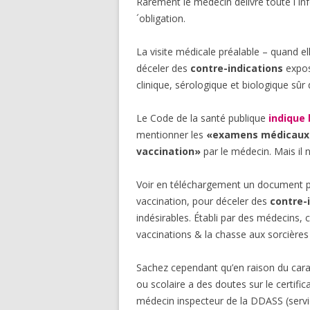
Rarement le médecin délivre toute l´inf
´obligation.
La visite médicale préalable – quand 
déceler des
contre-indications
expos
clinique, sérologique et biologique sûr 
Le Code de la santé publique
indique 
mentionner les
«examens médicaux e
vaccination»
par le médecin. Mais il 
Voir en téléchargement un document p
vaccination, pour déceler des
contre-
indésirables. Établi par des médecins, c
vaccinations & la chasse aux sorcières 
Sachez cependant qu’en raison du carac
ou scolaire a des doutes sur le certifica
médecin inspecteur de la DDASS (servic