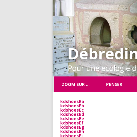
Débredin
Pour une écologie de
ZOOM SUR …
PENSER
kdshoesEa
kdshoesEb
kdshoesEc
kdshoesEd
kdshoesEe
kdshoesEf
kdshoesEg
kdshoesEh
kdshoesEi