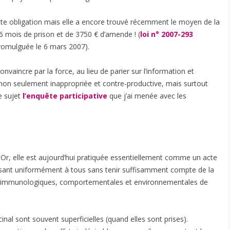
te obligation mais elle a encore trouvé récemment le moyen de la
 6 mois de prison et de 3750 € d’amende ! (
loi n° 2007-293
promulguée le 6 mars 2007).
nvaincre par la force, au lieu de parier sur l’information et
e non seulement inappropriée et contre-productive, mais surtout
e sujet
l’enquête participative
que j’ai menée avec les
. Or, elle est aujourd’hui pratiquée essentiellement comme un acte
posant uniformément à tous sans tenir suffisamment compte de la
es, immunologiques, comportementales et environnementales de
inal sont souvent superficielles (quand elles sont prises).