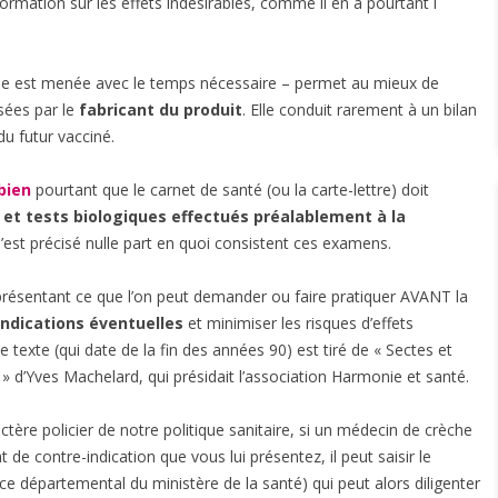
ormation sur les effets indésirables, comme il en a pourtant l
elle est menée avec le temps nécessaire – permet au mieux de
ées par le
fabricant du produit
. Elle conduit rarement à un bilan
du futur vacciné.
bien
pourtant que le carnet de santé (ou la carte-lettre) doit
t tests biologiques effectués préalablement à la
n’est précisé nulle part en quoi consistent ces examens.
résentant ce que l’on peut demander ou faire pratiquer AVANT la
indications éventuelles
et minimiser les risques d’effets
e texte (qui date de la fin des années 90) est tiré de « Sectes et
» d’Yves Machelard, qui présidait l’association Harmonie et santé.
tère policier de notre politique sanitaire, si un médecin de crèche
t de contre-indication que vous lui présentez, il peut saisir le
e départemental du ministère de la santé) qui peut alors diligenter