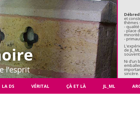
Aller au 
Débred
et const
thèmes s
- qualité
- place
minorité
- primaut
L'expéri
oire
de JL_ML
souvent 
Ni d’un 
emballe
 l'esprit
importan
sincère.
LA DS
VÉRITAL
ÇÀ ET LÀ
JL_ML
AR