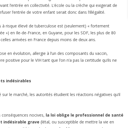
nt l’entrée en collectivité. L’école ou la crèche qui exigerait de
user l’entrée de votre enfant serait donc dans l’illégalité.
s à risque élevé de tuberculose est (seulement) « fortement
ée ») en Ile-de-France, en Guyane, pour les SDF, les plus de 80
t celles arrivées en France depuis moins de deux ans.
ose en évolution, allergie à l’un des composants du vaccin,
ositive pour le VIH tant que l’on n’a pas la certitude qu’ils ne
ts indésirables
é sur le marché, les autorités étudient les réactions négatives qu’il
s conséquences nocives,
la loi oblige le professionnel de santé
et indésirable grave
(létal, ou susceptible de mettre la vie en