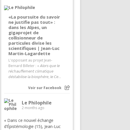
«La poursuite du savoir
ne justifie pas tout» :
dans les Alpes, un
gigaprojet de
collisionneur de
particules divise les
scientifiques | Jean-Luc
Martin-Lagardette
L'opposant au projet Jean-
Bernard Billeter : « 𝘈𝘭𝘰𝘳𝘴 𝘲𝘶𝘦 𝘭𝘦
𝘳𝘦́𝘤𝘩𝘢𝘶𝘧𝘧𝘦𝘮𝘦𝘯𝘵 𝘤𝘭𝘪𝘮𝘢𝘵𝘪𝘲𝘶𝘦
𝘥𝘦́𝘴𝘵𝘢𝘣𝘪𝘭𝘪𝘴𝘦 𝘭𝘢 𝘣𝘪𝘰𝘴𝘱𝘩𝘦̀𝘳𝘦, 𝘭𝘦 𝘊𝘦...
Voir sur Facebook
Le Philophile
2 months ago
« Dans ce nouvel échange
d’Épistémologie (15), Jean-Luc