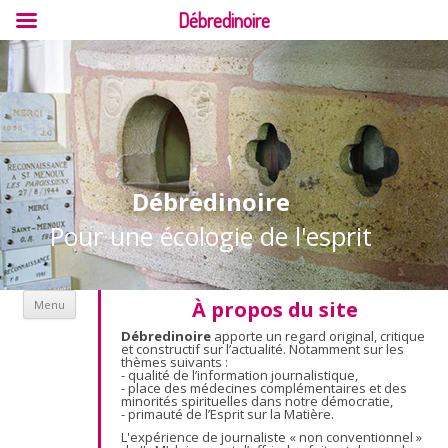
Débredinoire
Débredinoire
Pour une écologie de l'esprit
Aller au contenu
À propos du site
Menu
Débredinoire
apporte un regard original, critique
et constructif sur l’actualité. Notamment sur les
thèmes suivants :
- qualité de l’information journalistique,
- place des médecines complémentaires et des
minorités spirituelles dans notre démocratie,
- primauté de l’Esprit sur la Matière.
L'expérience de journaliste « non conventionnel »