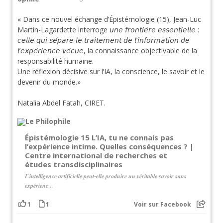
« Dans ce nouvel échange d’Épistémologie (15), Jean-Luc
Martin-Lagardette interroge 𝘶𝘯𝘦 𝘧𝘳𝘰𝘯𝘵𝘪𝘦̀𝘳𝘦 𝘦𝘴𝘴𝘦𝘯𝘵𝘪𝘦𝘭𝘭𝘦 :
𝘤𝘦𝘭𝘭𝘦 𝘲𝘶𝘪 𝘴𝘦́𝘱𝘢𝘳𝘦 𝘭𝘦 𝘵𝘳𝘢𝘪𝘵𝘦𝘮𝘦𝘯𝘵 𝘥𝘦 𝘭’𝘪𝘯𝘧𝘰𝘳𝘮𝘢𝘵𝘪𝘰𝘯 𝘥𝘦
𝘭’𝘦𝘹𝘱𝘦́𝘳𝘪𝘦𝘯𝘤𝘦 𝘷𝘦́𝘤𝘶𝘦, la connaissance objectivable de la
responsabilité humaine.
Une réflexion décisive sur l’IA, la conscience, le savoir et le
devenir du monde.»
Natalia Abdel Fatah, CIRET.
Épistémologie 15 L’IA, tu ne connais pas
l’expérience intime. Quelles conséquences ? |
Centre international de recherches et
études transdisciplinaires
𝑳’𝒊𝒏𝒕𝒆𝒍𝒍𝒊𝒈𝒆𝒏𝒄𝒆 𝒂𝒓𝒕𝒊𝒇𝒊𝒄𝒊𝒆𝒍𝒍𝒆 𝒑𝒆𝒖𝒕-𝒆𝒍𝒍𝒆 𝒑𝒓𝒐𝒅𝒖𝒊𝒓𝒆 𝒖𝒏 𝒗𝒆́𝒓𝒊𝒕𝒂𝒃𝒍𝒆 𝒔𝒂𝒗𝒐𝒊𝒓 𝒔𝒂𝒏𝒔
𝒆𝒙𝒑𝒆́𝒓𝒊𝒆𝒏𝒄...
1
1
Voir sur Facebook