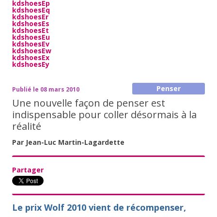
kdshoesEp
kdshoesEq
kdshoesEr
kdshoesEs
kdshoesEt
kdshoesEu
kdshoesEv
kdshoesEw
kdshoesEx
kdshoesEy
Penser
Publié le 08 mars 2010
Une nouvelle façon de penser est
indispensable pour coller désormais à la
réalité
Par Jean-Luc Martin-Lagardette
Partager
Le prix Wolf 2010 vient de récompenser,