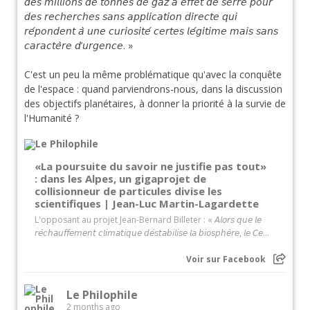
𝘥𝘦𝘴 𝘮𝘪𝘭𝘭𝘪𝘰𝘯𝘴 𝘥𝘦 𝘵𝘰𝘯𝘯𝘦𝘴 𝘥𝘦 𝘨𝘢𝘻 𝘢̀ 𝘦𝘧𝘧𝘦𝘵 𝘥𝘦 𝘴𝘦𝘳𝘳𝘦 𝘱𝘰𝘶𝘳
𝘥𝘦𝘴 𝘳𝘦𝘤𝘩𝘦𝘳𝘤𝘩𝘦𝘴 𝘴𝘢𝘯𝘴 𝘢𝘱𝘱𝘭𝘪𝘤𝘢𝘵𝘪𝘰𝘯 𝘥𝘪𝘳𝘦𝘤𝘵𝘦 𝘲𝘶𝘪
𝘳𝘦́𝘱𝘰𝘯𝘥𝘦𝘯𝘵 𝘢̀ 𝘶𝘯𝘦 𝘤𝘶𝘳𝘪𝘰𝘴𝘪𝘵𝘦́ 𝘤𝘦𝘳𝘵𝘦𝘴 𝘭𝘦́𝘨𝘪𝘵𝘪𝘮𝘦 𝘮𝘢𝘪𝘴 𝘴𝘢𝘯𝘴
𝘤𝘢𝘳𝘢𝘤𝘵𝘦̀𝘳𝘦 𝘥’𝘶𝘳𝘨𝘦𝘯𝘤𝘦. »
C'est un peu la même problématique qu'avec la conquête
de l'espace : quand parviendrons-nous, dans la discussion
des objectifs planétaires, à donner la priorité à la survie de
l'Humanité ?
«La poursuite du savoir ne justifie pas tout»
: dans les Alpes, un gigaprojet de
collisionneur de particules divise les
scientifiques | Jean-Luc Martin-Lagardette
L'opposant au projet Jean-Bernard Billeter : « 𝘈𝘭𝘰𝘳𝘴 𝘲𝘶𝘦 𝘭𝘦
𝘳𝘦́𝘤𝘩𝘢𝘶𝘧𝘧𝘦𝘮𝘦𝘯𝘵 𝘤𝘭𝘪𝘮𝘢𝘵𝘪𝘲𝘶𝘦 𝘥𝘦́𝘴𝘵𝘢𝘣𝘪𝘭𝘪𝘴𝘦 𝘭𝘢 𝘣𝘪𝘰𝘴𝘱𝘩𝘦̀𝘳𝘦, 𝘭𝘦 𝘊𝘦...
Voir sur Facebook
Le Philophile
2 months ago