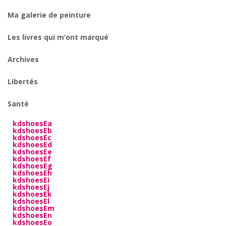
Ma galerie de peinture
Les livres qui m’ont marqué
Archives
Libertés
Santé
kdshoesEa
kdshoesEb
kdshoesEc
kdshoesEd
kdshoesEe
kdshoesEf
kdshoesEg
kdshoesEh
kdshoesEi
kdshoesEj
kdshoesEk
kdshoesEl
kdshoesEm
kdshoesEn
kdshoesEo