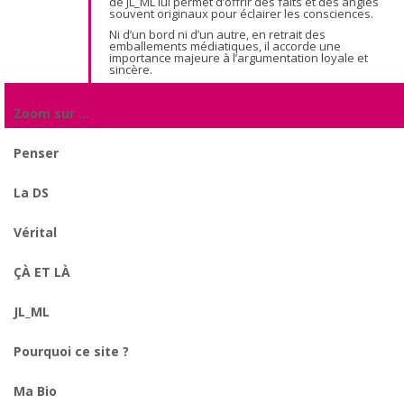
de JL_ML lui permet d’offrir des faits et des angles
souvent originaux pour éclairer les consciences.
Ni d’un bord ni d’un autre, en retrait des
emballements médiatiques, il accorde une
importance majeure à l’argumentation loyale et
sincère.
Zoom sur …
Penser
La DS
Vérital
ÇÀ ET LÀ
JL_ML
Pourquoi ce site ?
Ma Bio