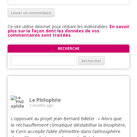
Ce site utilise Akismet pour réduire les indésirables.
En savoir
plus sur la façon dont les données de vos
commentaires sont traitées
.
RECHERCHE
Rechercher :
Le Philophile
2 months ago
L'opposant au projet Jean-Bernard Billeter : « 𝘈𝘭𝘰𝘳𝘴 𝘲𝘶𝘦
𝘭𝘦 𝘳𝘦́𝘤𝘩𝘢𝘶𝘧𝘧𝘦𝘮𝘦𝘯𝘵 𝘤𝘭𝘪𝘮𝘢𝘵𝘪𝘲𝘶𝘦 𝘥𝘦́𝘴𝘵𝘢𝘣𝘪𝘭𝘪𝘴𝘦 𝘭𝘢 𝘣𝘪𝘰𝘴𝘱𝘩𝘦̀𝘳𝘦,
𝘭𝘦 𝘊𝘦𝘳𝘯 𝘢𝘤𝘤𝘦𝘱𝘵𝘦 𝘭’𝘪𝘥𝘦́𝘦 𝘥’𝘦́𝘮𝘦𝘵𝘵𝘳𝘦 𝘥𝘢𝘯𝘴 𝘭’𝘢𝘵𝘮𝘰𝘴𝘱𝘩𝘦̀𝘳𝘦