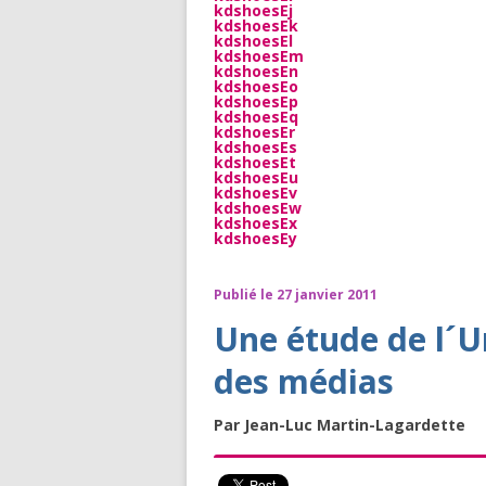
kdshoesEj
kdshoesEk
kdshoesEl
kdshoesEm
kdshoesEn
kdshoesEo
kdshoesEp
kdshoesEq
kdshoesEr
kdshoesEs
kdshoesEt
kdshoesEu
kdshoesEv
kdshoesEw
kdshoesEx
kdshoesEy
Publié le 27 janvier 2011
Une étude de l´U
des médias
Par Jean-Luc Martin-Lagardette