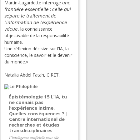
Martin-Lagardette interroge 𝘶𝘯𝘦
𝘧𝘳𝘰𝘯𝘵𝘪𝘦̀𝘳𝘦 𝘦𝘴𝘴𝘦𝘯𝘵𝘪𝘦𝘭𝘭𝘦 : 𝘤𝘦𝘭𝘭𝘦 𝘲𝘶𝘪
𝘴𝘦́𝘱𝘢𝘳𝘦 𝘭𝘦 𝘵𝘳𝘢𝘪𝘵𝘦𝘮𝘦𝘯𝘵 𝘥𝘦
𝘭’𝘪𝘯𝘧𝘰𝘳𝘮𝘢𝘵𝘪𝘰𝘯 𝘥𝘦 𝘭’𝘦𝘹𝘱𝘦́𝘳𝘪𝘦𝘯𝘤𝘦
𝘷𝘦́𝘤𝘶𝘦, la connaissance
objectivable de la responsabilité
humaine.
Une réflexion décisive sur l’IA, la
conscience, le savoir et le devenir
du monde.»
Natalia Abdel Fatah, CIRET.
Épistémologie 15 L’IA, tu
ne connais pas
l’expérience intime.
Quelles conséquences ? |
Centre international de
recherches et études
transdisciplinaires
𝑳’𝒊𝒏𝒕𝒆𝒍𝒍𝒊𝒈𝒆𝒏𝒄𝒆 𝒂𝒓𝒕𝒊𝒇𝒊𝒄𝒊𝒆𝒍𝒍𝒆 𝒑𝒆𝒖𝒕-𝒆𝒍𝒍𝒆