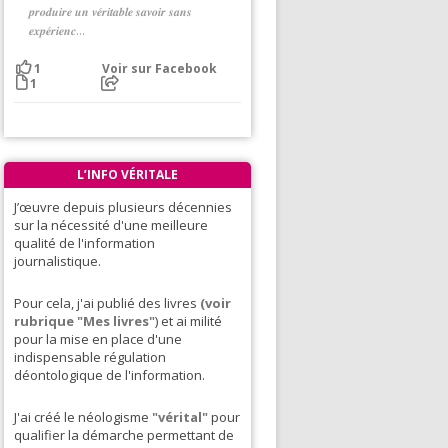
𝒑𝒓𝒐𝒅𝒖𝒊𝒓𝒆 𝒖𝒏 𝒗𝒆́𝒓𝒊𝒕𝒂𝒃𝒍𝒆 𝒔𝒂𝒗𝒐𝒊𝒓 𝒔𝒂𝒏𝒔
𝒆𝒙𝒑𝒆́𝒓𝒊𝒆𝒏𝒄...
Voir sur Facebook
1
1
L’INFO VÉRITALE
J’œuvre depuis plusieurs décennies
sur la nécessité d'une meilleure
qualité de l'information
journalistique.
Pour cela, j'ai publié des livres
(voir
rubrique "Mes livres"
) et ai milité
pour la mise en place d'une
indispensable régulation
déontologique de l'information.
J'ai créé le néologisme
"vérital"
pour
qualifier la démarche permettant de