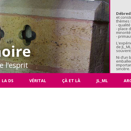
Aller au 
Débred
et const
thèmes s
- qualité
- place
minorité
- primaut
L'expéri
oire
de JL_ML
souvent 
Ni d’un 
emballe
 l'esprit
importan
sincère.
LA DS
VÉRITAL
ÇÀ ET LÀ
JL_ML
AR