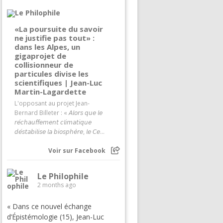
«La poursuite du savoir
ne justifie pas tout» :
dans les Alpes, un
gigaprojet de
collisionneur de
particules divise les
scientifiques | Jean-Luc
Martin-Lagardette
L'opposant au projet Jean-
Bernard Billeter : « 𝘈𝘭𝘰𝘳𝘴 𝘲𝘶𝘦 𝘭𝘦
𝘳𝘦́𝘤𝘩𝘢𝘶𝘧𝘧𝘦𝘮𝘦𝘯𝘵 𝘤𝘭𝘪𝘮𝘢𝘵𝘪𝘲𝘶𝘦
𝘥𝘦́𝘴𝘵𝘢𝘣𝘪𝘭𝘪𝘴𝘦 𝘭𝘢 𝘣𝘪𝘰𝘴𝘱𝘩𝘦̀𝘳𝘦, 𝘭𝘦 𝘊𝘦...
Voir sur Facebook
Le Philophile
2 months ago
« Dans ce nouvel échange
d’Épistémologie (15), Jean-Luc