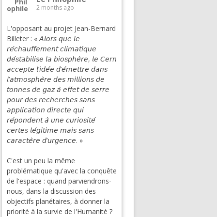
2 months ago
L'opposant au projet Jean-Bernard
Billeter : « 𝘈𝘭𝘰𝘳𝘴 𝘲𝘶𝘦 𝘭𝘦
𝘳𝘦́𝘤𝘩𝘢𝘶𝘧𝘧𝘦𝘮𝘦𝘯𝘵 𝘤𝘭𝘪𝘮𝘢𝘵𝘪𝘲𝘶𝘦
𝘥𝘦́𝘴𝘵𝘢𝘣𝘪𝘭𝘪𝘴𝘦 𝘭𝘢 𝘣𝘪𝘰𝘴𝘱𝘩𝘦̀𝘳𝘦, 𝘭𝘦 𝘊𝘦𝘳𝘯
𝘢𝘤𝘤𝘦𝘱𝘵𝘦 𝘭’𝘪𝘥𝘦́𝘦 𝘥’𝘦́𝘮𝘦𝘵𝘵𝘳𝘦 𝘥𝘢𝘯𝘴
𝘭’𝘢𝘵𝘮𝘰𝘴𝘱𝘩𝘦̀𝘳𝘦 𝘥𝘦𝘴 𝘮𝘪𝘭𝘭𝘪𝘰𝘯𝘴 𝘥𝘦
𝘵𝘰𝘯𝘯𝘦𝘴 𝘥𝘦 𝘨𝘢𝘻 𝘢̀ 𝘦𝘧𝘧𝘦𝘵 𝘥𝘦 𝘴𝘦𝘳𝘳𝘦
𝘱𝘰𝘶𝘳 𝘥𝘦𝘴 𝘳𝘦𝘤𝘩𝘦𝘳𝘤𝘩𝘦𝘴 𝘴𝘢𝘯𝘴
𝘢𝘱𝘱𝘭𝘪𝘤𝘢𝘵𝘪𝘰𝘯 𝘥𝘪𝘳𝘦𝘤𝘵𝘦 𝘲𝘶𝘪
𝘳𝘦́𝘱𝘰𝘯𝘥𝘦𝘯𝘵 𝘢̀ 𝘶𝘯𝘦 𝘤𝘶𝘳𝘪𝘰𝘴𝘪𝘵𝘦́
𝘤𝘦𝘳𝘵𝘦𝘴 𝘭𝘦́𝘨𝘪𝘵𝘪𝘮𝘦 𝘮𝘢𝘪𝘴 𝘴𝘢𝘯𝘴
𝘤𝘢𝘳𝘢𝘤𝘵𝘦̀𝘳𝘦 𝘥’𝘶𝘳𝘨𝘦𝘯𝘤𝘦. »
C'est un peu la même
problématique qu'avec la conquête
de l'espace : quand parviendrons-
nous, dans la discussion des
objectifs planétaires, à donner la
priorité à la survie de l'Humanité ?