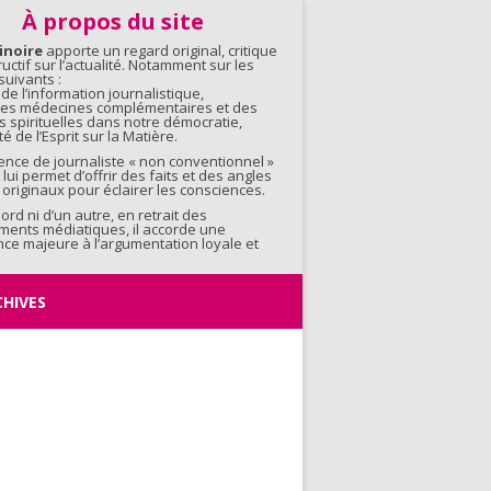
contenu
À propos du site
inoire
apporte un regard original, critique
ructif sur l’actualité. Notamment sur les
uivants :
 de l’information journalistique,
 des médecines complémentaires et des
s spirituelles dans notre démocratie,
é de l’Esprit sur la Matière.
ence de journaliste « non conventionnel »
 lui permet d’offrir des faits et des angles
originaux pour éclairer les consciences.
bord ni d’un autre, en retrait des
ments médiatiques, il accorde une
ce majeure à l’argumentation loyale et
CHIVES