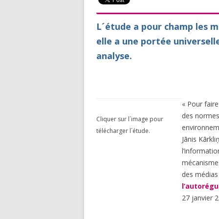
L´étude a pour champ les m
elle a une portée universell
analyse.
« Pour fair
des normes 
Cliquer sur l´image pour
environneme
télécharger l´étude.
Jānis Kārkl
l’informatio
mécanismes 
des médias 
l’autorégu
27 janvier 2