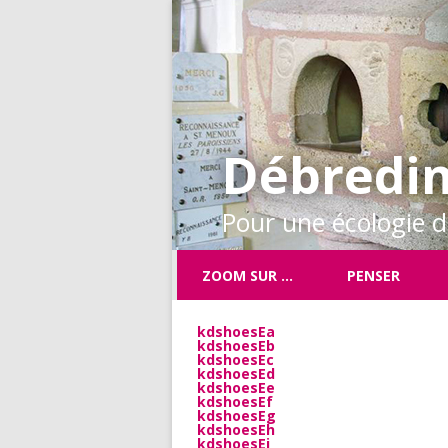
Débredin
Pour une écologie de
ZOOM SUR …
PENSER
kdshoesEa
kdshoesEb
kdshoesEc
kdshoesEd
kdshoesEe
kdshoesEf
kdshoesEg
kdshoesEh
kdshoesEi