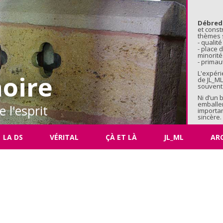
Aller au 
Débred
et const
thèmes s
- qualité
- place
minorité
- primaut
L'expéri
oire
de JL_ML
souvent 
Ni d’un 
emballe
 l'esprit
importan
sincère.
LA DS
VÉRITAL
ÇÀ ET LÀ
JL_ML
AR