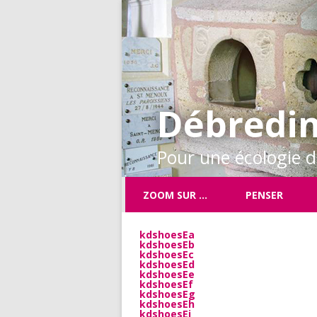
Débredin
Pour une écologie de
ZOOM SUR …
PENSER
kdshoesEa
kdshoesEb
kdshoesEc
kdshoesEd
kdshoesEe
kdshoesEf
kdshoesEg
kdshoesEh
kdshoesEi