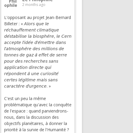
2 months ago
L'opposant au projet Jean-Bernard
Billeter : « 𝘈𝘭𝘰𝘳𝘴 𝘲𝘶𝘦 𝘭𝘦
𝘳𝘦́𝘤𝘩𝘢𝘶𝘧𝘧𝘦𝘮𝘦𝘯𝘵 𝘤𝘭𝘪𝘮𝘢𝘵𝘪𝘲𝘶𝘦
𝘥𝘦́𝘴𝘵𝘢𝘣𝘪𝘭𝘪𝘴𝘦 𝘭𝘢 𝘣𝘪𝘰𝘴𝘱𝘩𝘦̀𝘳𝘦, 𝘭𝘦 𝘊𝘦𝘳𝘯
𝘢𝘤𝘤𝘦𝘱𝘵𝘦 𝘭’𝘪𝘥𝘦́𝘦 𝘥’𝘦́𝘮𝘦𝘵𝘵𝘳𝘦 𝘥𝘢𝘯𝘴
𝘭’𝘢𝘵𝘮𝘰𝘴𝘱𝘩𝘦̀𝘳𝘦 𝘥𝘦𝘴 𝘮𝘪𝘭𝘭𝘪𝘰𝘯𝘴 𝘥𝘦
𝘵𝘰𝘯𝘯𝘦𝘴 𝘥𝘦 𝘨𝘢𝘻 𝘢̀ 𝘦𝘧𝘧𝘦𝘵 𝘥𝘦 𝘴𝘦𝘳𝘳𝘦
𝘱𝘰𝘶𝘳 𝘥𝘦𝘴 𝘳𝘦𝘤𝘩𝘦𝘳𝘤𝘩𝘦𝘴 𝘴𝘢𝘯𝘴
𝘢𝘱𝘱𝘭𝘪𝘤𝘢𝘵𝘪𝘰𝘯 𝘥𝘪𝘳𝘦𝘤𝘵𝘦 𝘲𝘶𝘪
𝘳𝘦́𝘱𝘰𝘯𝘥𝘦𝘯𝘵 𝘢̀ 𝘶𝘯𝘦 𝘤𝘶𝘳𝘪𝘰𝘴𝘪𝘵𝘦́
𝘤𝘦𝘳𝘵𝘦𝘴 𝘭𝘦́𝘨𝘪𝘵𝘪𝘮𝘦 𝘮𝘢𝘪𝘴 𝘴𝘢𝘯𝘴
𝘤𝘢𝘳𝘢𝘤𝘵𝘦̀𝘳𝘦 𝘥’𝘶𝘳𝘨𝘦𝘯𝘤𝘦. »
C'est un peu la même
problématique qu'avec la conquête
de l'espace : quand parviendrons-
nous, dans la discussion des
objectifs planétaires, à donner la
priorité à la survie de l'Humanité ?