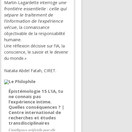
Martin-Lagardette interroge 𝘶𝘯𝘦
𝘧𝘳𝘰𝘯𝘵𝘪𝘦̀𝘳𝘦 𝘦𝘴𝘴𝘦𝘯𝘵𝘪𝘦𝘭𝘭𝘦 : 𝘤𝘦𝘭𝘭𝘦 𝘲𝘶𝘪
𝘴𝘦́𝘱𝘢𝘳𝘦 𝘭𝘦 𝘵𝘳𝘢𝘪𝘵𝘦𝘮𝘦𝘯𝘵 𝘥𝘦
𝘭’𝘪𝘯𝘧𝘰𝘳𝘮𝘢𝘵𝘪𝘰𝘯 𝘥𝘦 𝘭’𝘦𝘹𝘱𝘦́𝘳𝘪𝘦𝘯𝘤𝘦
𝘷𝘦́𝘤𝘶𝘦, la connaissance
objectivable de la responsabilité
humaine.
Une réflexion décisive sur l’IA, la
conscience, le savoir et le devenir
du monde.»
Natalia Abdel Fatah, CIRET.
Épistémologie 15 L’IA, tu
ne connais pas
l’expérience intime.
Quelles conséquences ? |
Centre international de
recherches et études
transdisciplinaires
𝑳’𝒊𝒏𝒕𝒆𝒍𝒍𝒊𝒈𝒆𝒏𝒄𝒆 𝒂𝒓𝒕𝒊𝒇𝒊𝒄𝒊𝒆𝒍𝒍𝒆 𝒑𝒆𝒖𝒕-𝒆𝒍𝒍𝒆