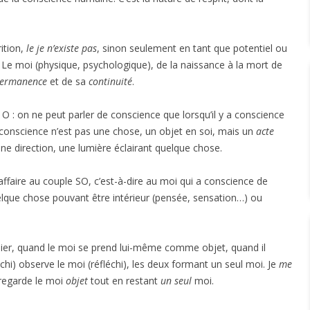
ition,
le je n’existe pas
, sinon seulement en tant que potentiel ou
. Le moi (physique, psychologique), de la naissance à la mort de
ermanence
et de sa
continuité
.
O : on ne peut parler de conscience que lorsqu’il y a conscience
 conscience n’est pas une chose, un objet en soi, mais un
acte
ne direction, une lumière éclairant quelque chose.
ffaire au couple SO, c’est-à-dire au moi qui a conscience de
elque chose pouvant être intérieur (pensée, sensation…) ou
culier, quand le moi se prend lui-même comme objet, quand il
échi) observe le moi (réfléchi), les deux formant un seul moi. Je
me
regarde le moi
objet
tout en restant
un seul
moi.