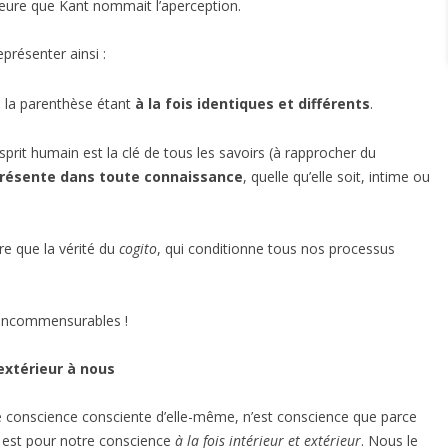
rieure que Kant nommait l’aperception.
eprésenter ainsi :
de la parenthèse étant
à la fois identiques et différents
.
esprit humain est la clé de tous les savoirs (à rapprocher du
 présente dans toute connaissance
, quelle qu’elle soit, intime ou
re que la vérité du
cogito
, qui conditionne tous nos processus
 incommensurables !
 extérieur à nous
 conscience consciente d’elle-même, n’est conscience que parce
est pour notre conscience
à la fois intérieur et extérieur
. Nous le