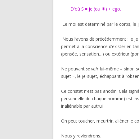
✴︎
D'où
S = je (ou
) + ego.
Le moi est déterminé par le corps, le je
Nous l’avons dit précédemment : le je
permet à la conscience d’exister en tant
(pensée, sensation…) ou extérieur (po
Ne pouvant
se voir
lui-même – sinon sous
sujet –, le je-sujet, échappant à l’obser
Ce constat n’est pas anodin. Cela signi
personnelle de chaque homme) est insai
inaliénable par autrui.
On peut toucher, meurtrir, aliéner le 
Nous y reviendrons.