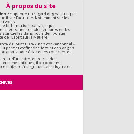
contenu
À propos du site
inoire
apporte un regard original, critique
ructif sur l’actualité. Notamment sur les
uivants :
 de l’information journalistique,
 des médecines complémentaires et des
s spirituelles dans notre démocratie,
é de l’Esprit sur la Matière.
ence de journaliste « non conventionnel »
 lui permet d’offrir des faits et des angles
originaux pour éclairer les consciences.
bord ni d’un autre, en retrait des
ments médiatiques, il accorde une
ce majeure à l’argumentation loyale et
CHIVES