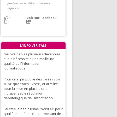
𝒑𝒓𝒐𝒅𝒖𝒊𝒓𝒆 𝒖𝒏 𝒗𝒆́𝒓𝒊𝒕𝒂𝒃𝒍𝒆 𝒔𝒂𝒗𝒐𝒊𝒓 𝒔𝒂𝒏𝒔
𝒆𝒙𝒑𝒆́𝒓𝒊𝒆𝒏𝒄...
Voir sur Facebook
1
1
L’INFO VÉRITALE
J’œuvre depuis plusieurs décennies
sur la nécessité d'une meilleure
qualité de l'information
journalistique.
Pour cela, j'ai publié des livres
(voir
rubrique "Mes livres"
) et ai milité
pour la mise en place d'une
indispensable régulation
déontologique de l'information.
J'ai créé le néologisme
"vérital"
pour
qualifier la démarche permettant de