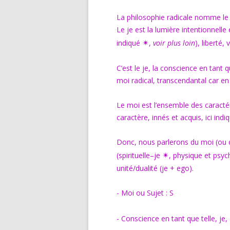
La philosophie radicale nomme le co
Le je est la lumière intentionnelle
✴︎
indiqué
,
voir plus loin
), liberté,
C’est le je, la conscience en tant 
moi radical, transcendantal car en 
Le moi est l’ensemble des caract
caractère, innés et acquis, ici in
Donc, nous parlerons du moi (ou 
✴︎
(spirituelle–je
, physique et psyc
unité/dualité (je + ego).
- Moi ou Sujet : S
- Conscience en tant que telle, je,