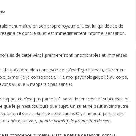
ume
totalement maître en son propre royaume. C’est lui qui décide de
réagir à ce dont le sujet est immédiatement informé (sensation,
orales de cette vérité première sont innombrables et immenses.
ous faut d’abord bien concevoir ce qu’est l’ego humain, autrement
uple je/moi (le je conscience S + le moi psychologique lié au corps,
 avons vu que S n’apparaît pas sans O.
happe, ce n’est pas parce qu’il serait inconscient ni subconscient,
ce que le je n’est toujours que sujet. Un sujet ne peut avoir d’autre
ns
), sinon il serait
objet
de cette cause. Or, il ne peut jamais être
pontanéité, un voir,
un acte primitif de production de sens
.
 de la conscience humaine. C’est la nature de l’esprit, dont la