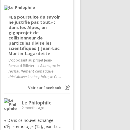
«La poursuite du savoir
ne justifie pas tout» :
dans les Alpes, un
gigaprojet de
collisionneur de
particules divise les
scientifiques | Jean-Luc
Martin-Lagardette
L'opposant au projet Jean-
Bernard Billeter : « 𝘈𝘭𝘰𝘳𝘴 𝘲𝘶𝘦 𝘭𝘦
𝘳𝘦́𝘤𝘩𝘢𝘶𝘧𝘧𝘦𝘮𝘦𝘯𝘵 𝘤𝘭𝘪𝘮𝘢𝘵𝘪𝘲𝘶𝘦
𝘥𝘦́𝘴𝘵𝘢𝘣𝘪𝘭𝘪𝘴𝘦 𝘭𝘢 𝘣𝘪𝘰𝘴𝘱𝘩𝘦̀𝘳𝘦, 𝘭𝘦 𝘊𝘦...
Voir sur Facebook
Le Philophile
2 months ago
« Dans ce nouvel échange
d’Épistémologie (15), Jean-Luc