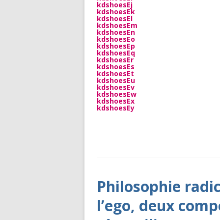
kdshoesEj
kdshoesEk
kdshoesEl
kdshoesEm
kdshoesEn
kdshoesEo
kdshoesEp
kdshoesEq
kdshoesEr
kdshoesEs
kdshoesEt
kdshoesEu
kdshoesEv
kdshoesEw
kdshoesEx
kdshoesEy
ARCHIVES
Philosophie radica
l’ego, deux comp