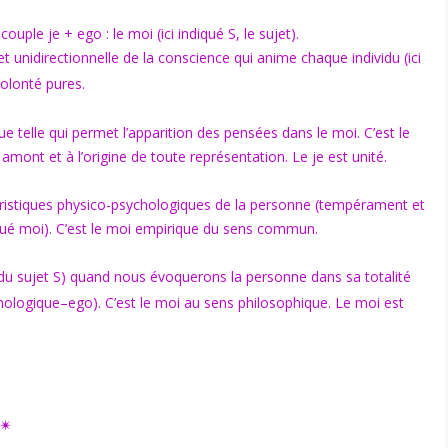
uple je + ego : le moi (ici indiqué S, le sujet).
 et unidirectionnelle de la conscience qui anime chaque individu (ici
 volonté pures.
que telle qui permet l’apparition des pensées dans le moi. C’est le
amont et à l’origine de toute représentation. Le je est unité.
éristiques physico-psychologiques de la personne (tempérament et
diqué moi). C’est le moi empirique du sens commun.
du sujet S) quand nous évoquerons la personne dans sa totalité
hologique–ego). C’est le moi au sens philosophique. Le moi est
✴︎