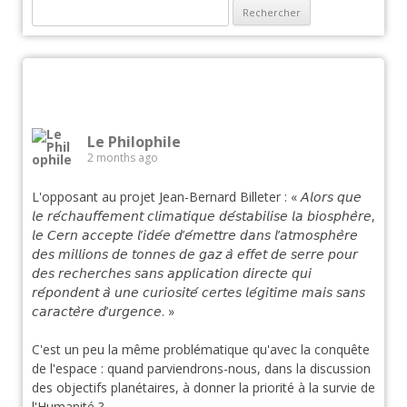
Rechercher :
Le Philophile
2 months ago
L'opposant au projet Jean-Bernard Billeter : « 𝘈𝘭𝘰𝘳𝘴 𝘲𝘶𝘦
𝘭𝘦 𝘳𝘦́𝘤𝘩𝘢𝘶𝘧𝘧𝘦𝘮𝘦𝘯𝘵 𝘤𝘭𝘪𝘮𝘢𝘵𝘪𝘲𝘶𝘦 𝘥𝘦́𝘴𝘵𝘢𝘣𝘪𝘭𝘪𝘴𝘦 𝘭𝘢 𝘣𝘪𝘰𝘴𝘱𝘩𝘦̀𝘳𝘦,
𝘭𝘦 𝘊𝘦𝘳𝘯 𝘢𝘤𝘤𝘦𝘱𝘵𝘦 𝘭’𝘪𝘥𝘦́𝘦 𝘥’𝘦́𝘮𝘦𝘵𝘵𝘳𝘦 𝘥𝘢𝘯𝘴 𝘭’𝘢𝘵𝘮𝘰𝘴𝘱𝘩𝘦̀𝘳𝘦
𝘥𝘦𝘴 𝘮𝘪𝘭𝘭𝘪𝘰𝘯𝘴 𝘥𝘦 𝘵𝘰𝘯𝘯𝘦𝘴 𝘥𝘦 𝘨𝘢𝘻 𝘢̀ 𝘦𝘧𝘧𝘦𝘵 𝘥𝘦 𝘴𝘦𝘳𝘳𝘦 𝘱𝘰𝘶𝘳
𝘥𝘦𝘴 𝘳𝘦𝘤𝘩𝘦𝘳𝘤𝘩𝘦𝘴 𝘴𝘢𝘯𝘴 𝘢𝘱𝘱𝘭𝘪𝘤𝘢𝘵𝘪𝘰𝘯 𝘥𝘪𝘳𝘦𝘤𝘵𝘦 𝘲𝘶𝘪
𝘳𝘦́𝘱𝘰𝘯𝘥𝘦𝘯𝘵 𝘢̀ 𝘶𝘯𝘦 𝘤𝘶𝘳𝘪𝘰𝘴𝘪𝘵𝘦́ 𝘤𝘦𝘳𝘵𝘦𝘴 𝘭𝘦́𝘨𝘪𝘵𝘪𝘮𝘦 𝘮𝘢𝘪𝘴 𝘴𝘢𝘯𝘴
𝘤𝘢𝘳𝘢𝘤𝘵𝘦̀𝘳𝘦 𝘥’𝘶𝘳𝘨𝘦𝘯𝘤𝘦. »
C'est un peu la même problématique qu'avec la conquête
de l'espace : quand parviendrons-nous, dans la discussion
des objectifs planétaires, à donner la priorité à la survie de
l'Humanité ?