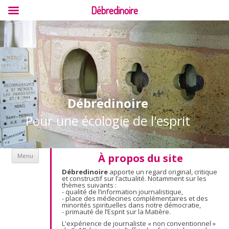
Débredinoire
Débredinoire
Pour une écologie de l'esprit
Aller au contenu
À propos du site
Menu
Débredinoire
apporte un regard original, critique
et constructif sur l’actualité. Notamment sur les
thèmes suivants :
- qualité de l’information journalistique,
- place des médecines complémentaires et des
minorités spirituelles dans notre démocratie,
- primauté de l’Esprit sur la Matière.
L'expérience de journaliste « non conventionnel »