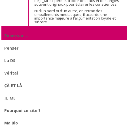
de JL_ML lui permet d’offrir des faits et des angles
souvent originaux pour éclairer les consciences.
Ni d’un bord ni d’un autre, en retrait des
emballements médiatiques, il accorde une
importance majeure à l’argumentation loyale et
sincère.
Zoom sur …
Penser
La DS
Vérital
ÇÀ ET LÀ
JL_ML
Pourquoi ce site ?
Ma Bio