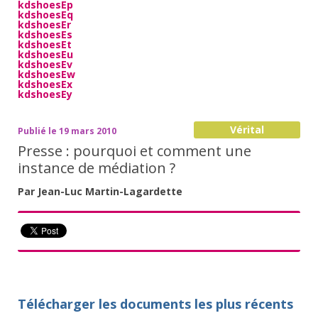
kdshoesEp
kdshoesEq
kdshoesEr
kdshoesEs
kdshoesEt
kdshoesEu
kdshoesEv
kdshoesEw
kdshoesEx
kdshoesEy
Vérital
Publié le 19 mars 2010
Presse : pourquoi et comment une
instance de médiation ?
Par Jean-Luc Martin-Lagardette
Télécharger les documents les plus récents