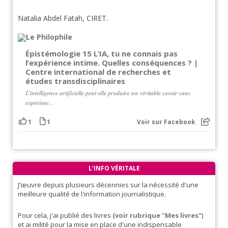
Natalia Abdel Fatah, CIRET.
Épistémologie 15 L’IA, tu ne connais pas
l’expérience intime. Quelles conséquences ? |
Centre international de recherches et
études transdisciplinaires
𝑳’𝒊𝒏𝒕𝒆𝒍𝒍𝒊𝒈𝒆𝒏𝒄𝒆 𝒂𝒓𝒕𝒊𝒇𝒊𝒄𝒊𝒆𝒍𝒍𝒆 𝒑𝒆𝒖𝒕-𝒆𝒍𝒍𝒆 𝒑𝒓𝒐𝒅𝒖𝒊𝒓𝒆 𝒖𝒏 𝒗𝒆́𝒓𝒊𝒕𝒂𝒃𝒍𝒆 𝒔𝒂𝒗𝒐𝒊𝒓 𝒔𝒂𝒏𝒔
𝒆𝒙𝒑𝒆́𝒓𝒊𝒆𝒏𝒄...
1
1
Voir sur Facebook
L’INFO VÉRITALE
J’œuvre depuis plusieurs décennies sur la nécessité d'une
meilleure qualité de l'information journalistique.
Pour cela, j'ai publié des livres
(voir rubrique "Mes livres"
)
et ai milité pour la mise en place d'une indispensable