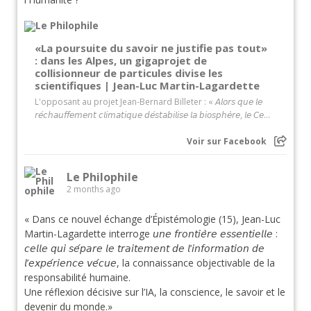
«La poursuite du savoir ne justifie pas tout»
: dans les Alpes, un gigaprojet de
collisionneur de particules divise les
scientifiques | Jean-Luc Martin-Lagardette
L'opposant au projet Jean-Bernard Billeter : « 𝘈𝘭𝘰𝘳𝘴 𝘲𝘶𝘦 𝘭𝘦
𝘳𝘦́𝘤𝘩𝘢𝘶𝘧𝘧𝘦𝘮𝘦𝘯𝘵 𝘤𝘭𝘪𝘮𝘢𝘵𝘪𝘲𝘶𝘦 𝘥𝘦́𝘴𝘵𝘢𝘣𝘪𝘭𝘪𝘴𝘦 𝘭𝘢 𝘣𝘪𝘰𝘴𝘱𝘩𝘦̀𝘳𝘦, 𝘭𝘦 𝘊𝘦...
Voir sur Facebook
Le Philophile
2 months ago
« Dans ce nouvel échange d’Épistémologie (15), Jean-Luc
Martin-Lagardette interroge 𝘶𝘯𝘦 𝘧𝘳𝘰𝘯𝘵𝘪𝘦̀𝘳𝘦 𝘦𝘴𝘴𝘦𝘯𝘵𝘪𝘦𝘭𝘭𝘦 :
𝘤𝘦𝘭𝘭𝘦 𝘲𝘶𝘪 𝘴𝘦́𝘱𝘢𝘳𝘦 𝘭𝘦 𝘵𝘳𝘢𝘪𝘵𝘦𝘮𝘦𝘯𝘵 𝘥𝘦 𝘭’𝘪𝘯𝘧𝘰𝘳𝘮𝘢𝘵𝘪𝘰𝘯 𝘥𝘦
𝘭’𝘦𝘹𝘱𝘦́𝘳𝘪𝘦𝘯𝘤𝘦 𝘷𝘦́𝘤𝘶𝘦, la connaissance objectivable de la
responsabilité humaine.
Une réflexion décisive sur l’IA, la conscience, le savoir et le
devenir du monde.»