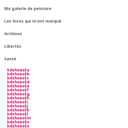
Ma galerie de peinture
Les livres qui m’ont marqué
Archives
Libertés
Santé
kdshoesEa
kdshoesEb
kdshoesEc
kdshoesEd
kdshoesEe
kdshoesEf
kdshoesEg
kdshoesEh
kdshoesEi
kdshoesEj
kdshoesEk
kdshoesEl
kdshoesEm
kdshoesEn
kdshoesEo