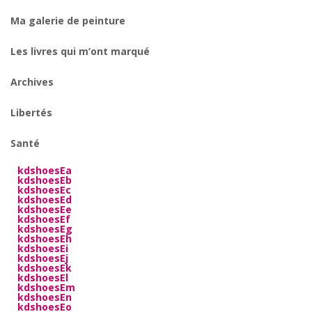
Ma galerie de peinture
Les livres qui m’ont marqué
Archives
Libertés
Santé
kdshoesEa
kdshoesEb
kdshoesEc
kdshoesEd
kdshoesEe
kdshoesEf
kdshoesEg
kdshoesEh
kdshoesEi
kdshoesEj
kdshoesEk
kdshoesEl
kdshoesEm
kdshoesEn
kdshoesEo