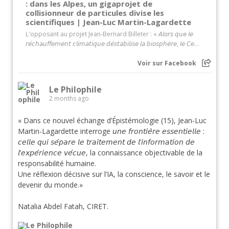
: dans les Alpes, un gigaprojet de
collisionneur de particules divise les
scientifiques | Jean-Luc Martin-Lagardette
L'opposant au projet Jean-Bernard Billeter : « 𝘈𝘭𝘰𝘳𝘴 𝘲𝘶𝘦 𝘭𝘦
𝘳𝘦́𝘤𝘩𝘢𝘶𝘧𝘧𝘦𝘮𝘦𝘯𝘵 𝘤𝘭𝘪𝘮𝘢𝘵𝘪𝘲𝘶𝘦 𝘥𝘦́𝘴𝘵𝘢𝘣𝘪𝘭𝘪𝘴𝘦 𝘭𝘢 𝘣𝘪𝘰𝘴𝘱𝘩𝘦̀𝘳𝘦, 𝘭𝘦 𝘊𝘦...
Voir sur Facebook
Le Philophile
2 months ago
« Dans ce nouvel échange d’Épistémologie (15), Jean-Luc
Martin-Lagardette interroge 𝘶𝘯𝘦 𝘧𝘳𝘰𝘯𝘵𝘪𝘦̀𝘳𝘦 𝘦𝘴𝘴𝘦𝘯𝘵𝘪𝘦𝘭𝘭𝘦 :
𝘤𝘦𝘭𝘭𝘦 𝘲𝘶𝘪 𝘴𝘦́𝘱𝘢𝘳𝘦 𝘭𝘦 𝘵𝘳𝘢𝘪𝘵𝘦𝘮𝘦𝘯𝘵 𝘥𝘦 𝘭’𝘪𝘯𝘧𝘰𝘳𝘮𝘢𝘵𝘪𝘰𝘯 𝘥𝘦
𝘭’𝘦𝘹𝘱𝘦́𝘳𝘪𝘦𝘯𝘤𝘦 𝘷𝘦́𝘤𝘶𝘦, la connaissance objectivable de la
responsabilité humaine.
Une réflexion décisive sur l’IA, la conscience, le savoir et le
devenir du monde.»
Natalia Abdel Fatah, CIRET.