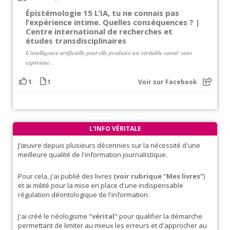
Épistémologie 15 L’IA, tu ne connais pas
l’expérience intime. Quelles conséquences ? |
Centre international de recherches et
études transdisciplinaires
𝑳’𝒊𝒏𝒕𝒆𝒍𝒍𝒊𝒈𝒆𝒏𝒄𝒆 𝒂𝒓𝒕𝒊𝒇𝒊𝒄𝒊𝒆𝒍𝒍𝒆 𝒑𝒆𝒖𝒕-𝒆𝒍𝒍𝒆 𝒑𝒓𝒐𝒅𝒖𝒊𝒓𝒆 𝒖𝒏 𝒗𝒆́𝒓𝒊𝒕𝒂𝒃𝒍𝒆 𝒔𝒂𝒗𝒐𝒊𝒓 𝒔𝒂𝒏𝒔
𝒆𝒙𝒑𝒆́𝒓𝒊𝒆𝒏𝒄...
1
1
Voir sur Facebook
L’INFO VÉRITALE
J’œuvre depuis plusieurs décennies sur la nécessité d'une
meilleure qualité de l'information journalistique.
Pour cela, j'ai publié des livres
(voir rubrique "Mes livres"
)
et ai milité pour la mise en place d'une indispensable
régulation déontologique de l'information.
J'ai créé le néologisme
"vérital"
pour qualifier la démarche
permettant de limiter au mieux les erreurs et d'approcher au