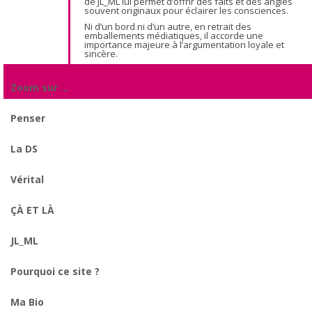
de JL_ML lui permet d’offrir des faits et des angles
souvent originaux pour éclairer les consciences.
Ni d’un bord ni d’un autre, en retrait des
emballements médiatiques, il accorde une
importance majeure à l’argumentation loyale et
sincère.
Zoom sur …
Penser
La DS
Vérital
ÇÀ ET LÀ
JL_ML
Pourquoi ce site ?
Ma Bio