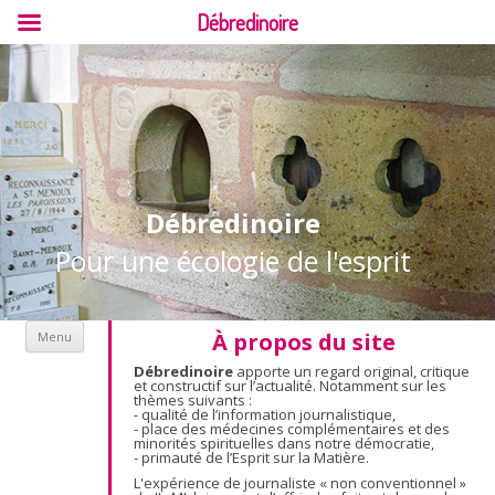
Débredinoire
Débredinoire
Pour une écologie de l'esprit
Aller au contenu
À propos du site
Menu
Débredinoire
apporte un regard original, critique
et constructif sur l’actualité. Notamment sur les
thèmes suivants :
- qualité de l’information journalistique,
- place des médecines complémentaires et des
minorités spirituelles dans notre démocratie,
- primauté de l’Esprit sur la Matière.
L'expérience de journaliste « non conventionnel »