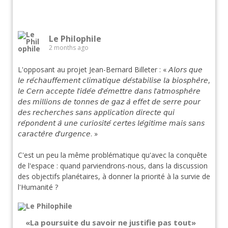
Le Philophile
2 months ago
L'opposant au projet Jean-Bernard Billeter : « 𝘈𝘭𝘰𝘳𝘴 𝘲𝘶𝘦
𝘭𝘦 𝘳𝘦́𝘤𝘩𝘢𝘶𝘧𝘧𝘦𝘮𝘦𝘯𝘵 𝘤𝘭𝘪𝘮𝘢𝘵𝘪𝘲𝘶𝘦 𝘥𝘦́𝘴𝘵𝘢𝘣𝘪𝘭𝘪𝘴𝘦 𝘭𝘢 𝘣𝘪𝘰𝘴𝘱𝘩𝘦̀𝘳𝘦,
𝘭𝘦 𝘊𝘦𝘳𝘯 𝘢𝘤𝘤𝘦𝘱𝘵𝘦 𝘭’𝘪𝘥𝘦́𝘦 𝘥’𝘦́𝘮𝘦𝘵𝘵𝘳𝘦 𝘥𝘢𝘯𝘴 𝘭’𝘢𝘵𝘮𝘰𝘴𝘱𝘩𝘦̀𝘳𝘦
𝘥𝘦𝘴 𝘮𝘪𝘭𝘭𝘪𝘰𝘯𝘴 𝘥𝘦 𝘵𝘰𝘯𝘯𝘦𝘴 𝘥𝘦 𝘨𝘢𝘻 𝘢̀ 𝘦𝘧𝘧𝘦𝘵 𝘥𝘦 𝘴𝘦𝘳𝘳𝘦 𝘱𝘰𝘶𝘳
𝘥𝘦𝘴 𝘳𝘦𝘤𝘩𝘦𝘳𝘤𝘩𝘦𝘴 𝘴𝘢𝘯𝘴 𝘢𝘱𝘱𝘭𝘪𝘤𝘢𝘵𝘪𝘰𝘯 𝘥𝘪𝘳𝘦𝘤𝘵𝘦 𝘲𝘶𝘪
𝘳𝘦́𝘱𝘰𝘯𝘥𝘦𝘯𝘵 𝘢̀ 𝘶𝘯𝘦 𝘤𝘶𝘳𝘪𝘰𝘴𝘪𝘵𝘦́ 𝘤𝘦𝘳𝘵𝘦𝘴 𝘭𝘦́𝘨𝘪𝘵𝘪𝘮𝘦 𝘮𝘢𝘪𝘴 𝘴𝘢𝘯𝘴
𝘤𝘢𝘳𝘢𝘤𝘵𝘦̀𝘳𝘦 𝘥’𝘶𝘳𝘨𝘦𝘯𝘤𝘦. »
C'est un peu la même problématique qu'avec la conquête
de l'espace : quand parviendrons-nous, dans la discussion
des objectifs planétaires, à donner la priorité à la survie de
l'Humanité ?
«La poursuite du savoir ne justifie pas tout»