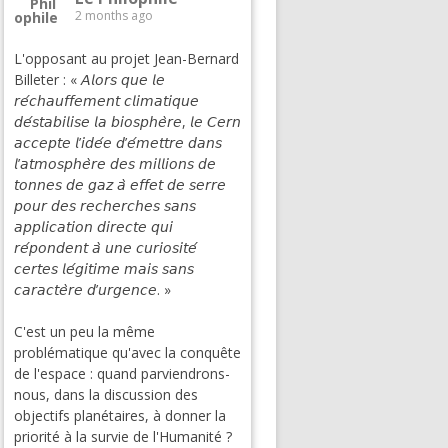
2 months ago
L'opposant au projet Jean-Bernard
Billeter : « 𝘈𝘭𝘰𝘳𝘴 𝘲𝘶𝘦 𝘭𝘦
𝘳𝘦́𝘤𝘩𝘢𝘶𝘧𝘧𝘦𝘮𝘦𝘯𝘵 𝘤𝘭𝘪𝘮𝘢𝘵𝘪𝘲𝘶𝘦
𝘥𝘦́𝘴𝘵𝘢𝘣𝘪𝘭𝘪𝘴𝘦 𝘭𝘢 𝘣𝘪𝘰𝘴𝘱𝘩𝘦̀𝘳𝘦, 𝘭𝘦 𝘊𝘦𝘳𝘯
𝘢𝘤𝘤𝘦𝘱𝘵𝘦 𝘭’𝘪𝘥𝘦́𝘦 𝘥’𝘦́𝘮𝘦𝘵𝘵𝘳𝘦 𝘥𝘢𝘯𝘴
𝘭’𝘢𝘵𝘮𝘰𝘴𝘱𝘩𝘦̀𝘳𝘦 𝘥𝘦𝘴 𝘮𝘪𝘭𝘭𝘪𝘰𝘯𝘴 𝘥𝘦
𝘵𝘰𝘯𝘯𝘦𝘴 𝘥𝘦 𝘨𝘢𝘻 𝘢̀ 𝘦𝘧𝘧𝘦𝘵 𝘥𝘦 𝘴𝘦𝘳𝘳𝘦
𝘱𝘰𝘶𝘳 𝘥𝘦𝘴 𝘳𝘦𝘤𝘩𝘦𝘳𝘤𝘩𝘦𝘴 𝘴𝘢𝘯𝘴
𝘢𝘱𝘱𝘭𝘪𝘤𝘢𝘵𝘪𝘰𝘯 𝘥𝘪𝘳𝘦𝘤𝘵𝘦 𝘲𝘶𝘪
𝘳𝘦́𝘱𝘰𝘯𝘥𝘦𝘯𝘵 𝘢̀ 𝘶𝘯𝘦 𝘤𝘶𝘳𝘪𝘰𝘴𝘪𝘵𝘦́
𝘤𝘦𝘳𝘵𝘦𝘴 𝘭𝘦́𝘨𝘪𝘵𝘪𝘮𝘦 𝘮𝘢𝘪𝘴 𝘴𝘢𝘯𝘴
𝘤𝘢𝘳𝘢𝘤𝘵𝘦̀𝘳𝘦 𝘥’𝘶𝘳𝘨𝘦𝘯𝘤𝘦. »
C'est un peu la même
problématique qu'avec la conquête
de l'espace : quand parviendrons-
nous, dans la discussion des
objectifs planétaires, à donner la
priorité à la survie de l'Humanité ?