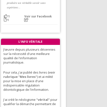
𝒑𝒓𝒐𝒅𝒖𝒊𝒓𝒆 𝒖𝒏 𝒗𝒆́𝒓𝒊𝒕𝒂𝒃𝒍𝒆 𝒔𝒂𝒗𝒐𝒊𝒓 𝒔𝒂𝒏𝒔
𝒆𝒙𝒑𝒆́𝒓𝒊𝒆𝒏𝒄...
Voir sur Facebook
1
1
L’INFO VÉRITALE
J’œuvre depuis plusieurs décennies
sur la nécessité d'une meilleure
qualité de l'information
journalistique.
Pour cela, j'ai publié des livres
(voir
rubrique "Mes livres"
) et ai milité
pour la mise en place d'une
indispensable régulation
déontologique de l'information.
J'ai créé le néologisme
"vérital"
pour
qualifier la démarche permettant de