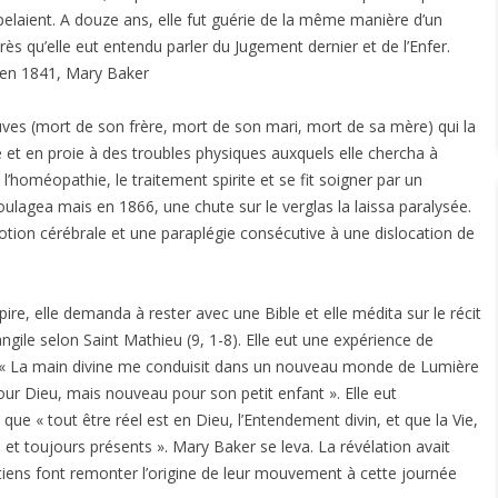
appelaient. A douze ans, elle fut guérie de la même manière d’un
rès qu’elle eut entendu parler du Jugement dernier et de l’Enfer.
u’en 1841, Mary Baker
uves (mort de son frère, mort de son mari, mort de sa mère) qui la
e et en proie à des troubles physiques auxquels elle chercha à
 l’homéopathie, le traitement spirite et se fit soigner par un
ulagea mais en 1866, une chute sur le verglas la laissa paralysée.
on cérébrale et une paraplégie consécutive à une dislocation de
 pire, elle demanda à rester avec une Bible et elle médita sur le récit
angile selon Saint Mathieu (9, 1-8). Elle eut une expérience de
s : « La main divine me conduisit dans un nouveau monde de Lumière
pour Dieu, mais nouveau pour son petit enfant »
. Elle eut
ue « tout être réel est en Dieu, l’Entendement divin, et que la Vie,
s et toujours présents »
. Mary Baker se leva. La révélation avait
étiens font remonter l’origine de leur mouvement à cette journée