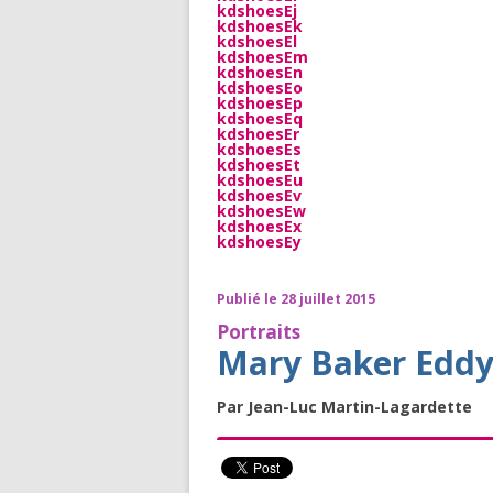
kdshoesEj
kdshoesEk
kdshoesEl
kdshoesEm
kdshoesEn
kdshoesEo
kdshoesEp
kdshoesEq
kdshoesEr
kdshoesEs
kdshoesEt
kdshoesEu
kdshoesEv
kdshoesEw
kdshoesEx
kdshoesEy
Publié le 28 juillet 2015
Portraits
Mary Baker Eddy,
Par Jean-Luc Martin-Lagardette