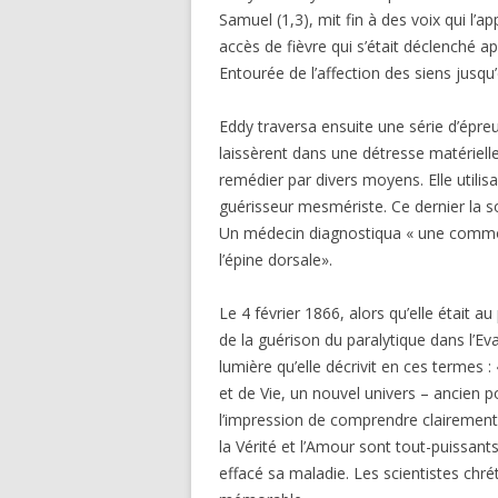
Samuel (1,3), mit fin à des voix qui l’
accès de fièvre qui s’était déclenché ap
Entourée de l’affection des siens jusq
Eddy traversa ensuite une série d’épre
laissèrent dans une détresse matériell
remédier par divers moyens. Elle utilisa
guérisseur mesmériste. Ce dernier la so
Un médecin diagnostiqua « une commoti
l’épine dorsale».
Le 4 février 1866, alors qu’elle était au
de la guérison du paralytique dans l’Ev
lumière qu’elle décrivit en ces terme
et de Vie, un nouvel univers – ancien 
l’impression de comprendre clairement q
la Vérité et l’Amour sont tout-puissant
effacé sa maladie. Les scientistes chr