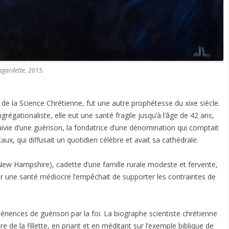
Lagardette, 2015.
 de la Science Chrétienne, fut une autre prophétesse du xixe siècle.
régationaliste, elle eut une santé fragile jusqu’à l’âge de 42 ans,
suivie d’une guérison, la fondatrice d’une dénomination qui comptait
ux, qui diffusait un quotidien célèbre et avait sa cathédrale.
 New Hampshire), cadette d’une famille rurale modeste et fervente,
 car une santé médiocre l’empêchait de supporter les contraintes de
iences de guérison par la foi. La biographe scientiste chrétienne
de la fillette, en priant et en méditant sur l’exemple biblique de