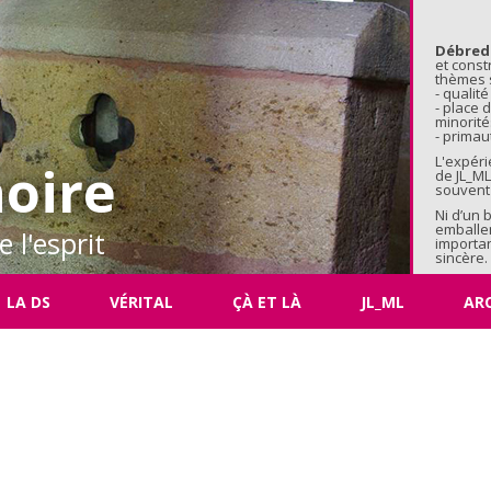
Aller au 
Débred
et const
thèmes s
- qualité
- place
minorité
- primaut
L'expéri
oire
de JL_ML
souvent 
Ni d’un 
emballe
 l'esprit
importan
sincère.
LA DS
VÉRITAL
ÇÀ ET LÀ
JL_ML
AR