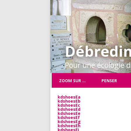
Débredin
Pour une écologie de
ZOOM SUR …
PENSER
kdshoesEa
kdshoesEb
kdshoesEc
kdshoesEd
kdshoesEe
kdshoesEf
kdshoesEg
kdshoesEh
kdshoesEi