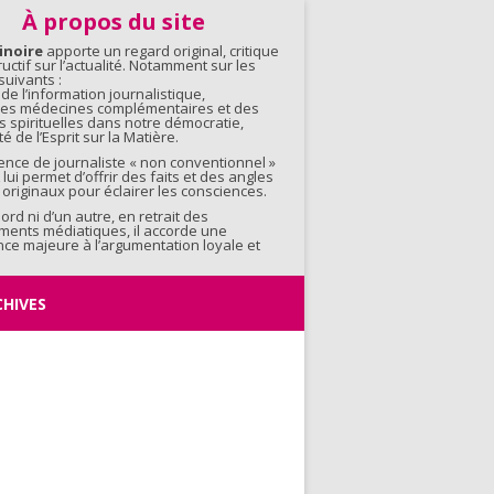
contenu
À propos du site
inoire
apporte un regard original, critique
ructif sur l’actualité. Notamment sur les
uivants :
 de l’information journalistique,
 des médecines complémentaires et des
s spirituelles dans notre démocratie,
é de l’Esprit sur la Matière.
ence de journaliste « non conventionnel »
 lui permet d’offrir des faits et des angles
originaux pour éclairer les consciences.
bord ni d’un autre, en retrait des
ments médiatiques, il accorde une
ce majeure à l’argumentation loyale et
CHIVES