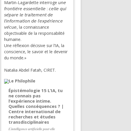
Martin-Lagardette interroge 𝘶𝘯𝘦
𝘧𝘳𝘰𝘯𝘵𝘪𝘦̀𝘳𝘦 𝘦𝘴𝘴𝘦𝘯𝘵𝘪𝘦𝘭𝘭𝘦 : 𝘤𝘦𝘭𝘭𝘦 𝘲𝘶𝘪
𝘴𝘦́𝘱𝘢𝘳𝘦 𝘭𝘦 𝘵𝘳𝘢𝘪𝘵𝘦𝘮𝘦𝘯𝘵 𝘥𝘦
𝘭’𝘪𝘯𝘧𝘰𝘳𝘮𝘢𝘵𝘪𝘰𝘯 𝘥𝘦 𝘭’𝘦𝘹𝘱𝘦́𝘳𝘪𝘦𝘯𝘤𝘦
𝘷𝘦́𝘤𝘶𝘦, la connaissance
objectivable de la responsabilité
humaine.
Une réflexion décisive sur l’IA, la
conscience, le savoir et le devenir
du monde.»
Natalia Abdel Fatah, CIRET.
Épistémologie 15 L’IA, tu
ne connais pas
l’expérience intime.
Quelles conséquences ? |
Centre international de
recherches et études
transdisciplinaires
𝑳’𝒊𝒏𝒕𝒆𝒍𝒍𝒊𝒈𝒆𝒏𝒄𝒆 𝒂𝒓𝒕𝒊𝒇𝒊𝒄𝒊𝒆𝒍𝒍𝒆 𝒑𝒆𝒖𝒕-𝒆𝒍𝒍𝒆