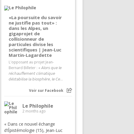
«La poursuite du savoir
ne justifie pas tout» :
dans les Alpes, un
gigaprojet de
collisionneur de
particules divise les
scientifiques | Jean-Luc
Martin-Lagardette
L'opposant au projet Jean-
Bernard Billeter : « 𝘈𝘭𝘰𝘳𝘴 𝘲𝘶𝘦 𝘭𝘦
𝘳𝘦́𝘤𝘩𝘢𝘶𝘧𝘧𝘦𝘮𝘦𝘯𝘵 𝘤𝘭𝘪𝘮𝘢𝘵𝘪𝘲𝘶𝘦
𝘥𝘦́𝘴𝘵𝘢𝘣𝘪𝘭𝘪𝘴𝘦 𝘭𝘢 𝘣𝘪𝘰𝘴𝘱𝘩𝘦̀𝘳𝘦, 𝘭𝘦 𝘊𝘦...
Voir sur Facebook
Le Philophile
2 months ago
« Dans ce nouvel échange
d’Épistémologie (15), Jean-Luc