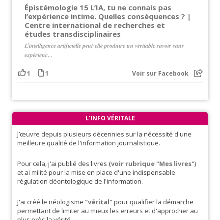
Épistémologie 15 L’IA, tu ne connais pas
l’expérience intime. Quelles conséquences ? |
Centre international de recherches et
études transdisciplinaires
𝑳’𝒊𝒏𝒕𝒆𝒍𝒍𝒊𝒈𝒆𝒏𝒄𝒆 𝒂𝒓𝒕𝒊𝒇𝒊𝒄𝒊𝒆𝒍𝒍𝒆 𝒑𝒆𝒖𝒕-𝒆𝒍𝒍𝒆 𝒑𝒓𝒐𝒅𝒖𝒊𝒓𝒆 𝒖𝒏 𝒗𝒆́𝒓𝒊𝒕𝒂𝒃𝒍𝒆 𝒔𝒂𝒗𝒐𝒊𝒓 𝒔𝒂𝒏𝒔
𝒆𝒙𝒑𝒆́𝒓𝒊𝒆𝒏𝒄...
1
1
Voir sur Facebook
L’INFO VÉRITALE
J’œuvre depuis plusieurs décennies sur la nécessité d'une
meilleure qualité de l'information journalistique.
Pour cela, j'ai publié des livres
(voir rubrique "Mes livres"
)
et ai milité pour la mise en place d'une indispensable
régulation déontologique de l'information.
J'ai créé le néologisme
"vérital"
pour qualifier la démarche
permettant de limiter au mieux les erreurs et d'approcher au
plus près la vérité.