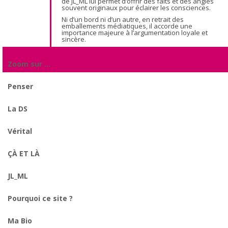
de JL_ML lui permet d’offrir des faits et des angles
souvent originaux pour éclairer les consciences.
Ni d’un bord ni d’un autre, en retrait des
emballements médiatiques, il accorde une
importance majeure à l’argumentation loyale et
sincère.
Zoom sur …
Penser
La DS
Vérital
ÇÀ ET LÀ
JL_ML
Pourquoi ce site ?
Ma Bio