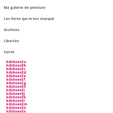
Ma galerie de peinture
Les livres qui m’ont marqué
Archives
Libertés
Santé
kdshoesEa
kdshoesEb
kdshoesEc
kdshoesEd
kdshoesEe
kdshoesEf
kdshoesEg
kdshoesEh
kdshoesEi
kdshoesEj
kdshoesEk
kdshoesEl
kdshoesEm
kdshoesEn
kdshoesEo