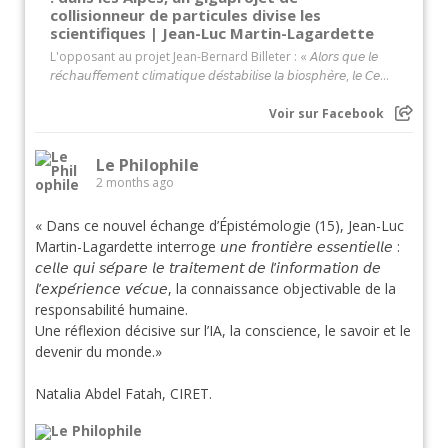
collisionneur de particules divise les
scientifiques | Jean-Luc Martin-Lagardette
L'opposant au projet Jean-Bernard Billeter : « 𝘈𝘭𝘰𝘳𝘴 𝘲𝘶𝘦 𝘭𝘦
𝘳𝘦́𝘤𝘩𝘢𝘶𝘧𝘧𝘦𝘮𝘦𝘯𝘵 𝘤𝘭𝘪𝘮𝘢𝘵𝘪𝘲𝘶𝘦 𝘥𝘦́𝘴𝘵𝘢𝘣𝘪𝘭𝘪𝘴𝘦 𝘭𝘢 𝘣𝘪𝘰𝘴𝘱𝘩𝘦̀𝘳𝘦, 𝘭𝘦 𝘊𝘦...
Voir sur Facebook
Le Philophile
2 months ago
« Dans ce nouvel échange d’Épistémologie (15), Jean-Luc
Martin-Lagardette interroge 𝘶𝘯𝘦 𝘧𝘳𝘰𝘯𝘵𝘪𝘦̀𝘳𝘦 𝘦𝘴𝘴𝘦𝘯𝘵𝘪𝘦𝘭𝘭𝘦 :
𝘤𝘦𝘭𝘭𝘦 𝘲𝘶𝘪 𝘴𝘦́𝘱𝘢𝘳𝘦 𝘭𝘦 𝘵𝘳𝘢𝘪𝘵𝘦𝘮𝘦𝘯𝘵 𝘥𝘦 𝘭’𝘪𝘯𝘧𝘰𝘳𝘮𝘢𝘵𝘪𝘰𝘯 𝘥𝘦
𝘭’𝘦𝘹𝘱𝘦́𝘳𝘪𝘦𝘯𝘤𝘦 𝘷𝘦́𝘤𝘶𝘦, la connaissance objectivable de la
responsabilité humaine.
Une réflexion décisive sur l’IA, la conscience, le savoir et le
devenir du monde.»
Natalia Abdel Fatah, CIRET.