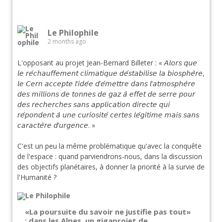
Le Philophile
2 months ago
L'opposant au projet Jean-Bernard Billeter : « 𝘈𝘭𝘰𝘳𝘴 𝘲𝘶𝘦
𝘭𝘦 𝘳𝘦́𝘤𝘩𝘢𝘶𝘧𝘧𝘦𝘮𝘦𝘯𝘵 𝘤𝘭𝘪𝘮𝘢𝘵𝘪𝘲𝘶𝘦 𝘥𝘦́𝘴𝘵𝘢𝘣𝘪𝘭𝘪𝘴𝘦 𝘭𝘢 𝘣𝘪𝘰𝘴𝘱𝘩𝘦̀𝘳𝘦,
𝘭𝘦 𝘊𝘦𝘳𝘯 𝘢𝘤𝘤𝘦𝘱𝘵𝘦 𝘭’𝘪𝘥𝘦́𝘦 𝘥’𝘦́𝘮𝘦𝘵𝘵𝘳𝘦 𝘥𝘢𝘯𝘴 𝘭’𝘢𝘵𝘮𝘰𝘴𝘱𝘩𝘦̀𝘳𝘦
𝘥𝘦𝘴 𝘮𝘪𝘭𝘭𝘪𝘰𝘯𝘴 𝘥𝘦 𝘵𝘰𝘯𝘯𝘦𝘴 𝘥𝘦 𝘨𝘢𝘻 𝘢̀ 𝘦𝘧𝘧𝘦𝘵 𝘥𝘦 𝘴𝘦𝘳𝘳𝘦 𝘱𝘰𝘶𝘳
𝘥𝘦𝘴 𝘳𝘦𝘤𝘩𝘦𝘳𝘤𝘩𝘦𝘴 𝘴𝘢𝘯𝘴 𝘢𝘱𝘱𝘭𝘪𝘤𝘢𝘵𝘪𝘰𝘯 𝘥𝘪𝘳𝘦𝘤𝘵𝘦 𝘲𝘶𝘪
𝘳𝘦́𝘱𝘰𝘯𝘥𝘦𝘯𝘵 𝘢̀ 𝘶𝘯𝘦 𝘤𝘶𝘳𝘪𝘰𝘴𝘪𝘵𝘦́ 𝘤𝘦𝘳𝘵𝘦𝘴 𝘭𝘦́𝘨𝘪𝘵𝘪𝘮𝘦 𝘮𝘢𝘪𝘴 𝘴𝘢𝘯𝘴
𝘤𝘢𝘳𝘢𝘤𝘵𝘦̀𝘳𝘦 𝘥’𝘶𝘳𝘨𝘦𝘯𝘤𝘦. »
C'est un peu la même problématique qu'avec la conquête
de l'espace : quand parviendrons-nous, dans la discussion
des objectifs planétaires, à donner la priorité à la survie de
l'Humanité ?
«La poursuite du savoir ne justifie pas tout»
: dans les Alpes, un gigaprojet de