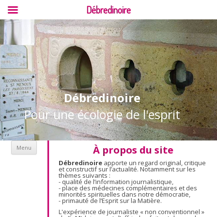
Débredinoire
Débredinoire
Pour une écologie de l'esprit
Aller au contenu
À propos du site
Menu
Débredinoire
apporte un regard original, critique
et constructif sur l’actualité. Notamment sur les
thèmes suivants :
- qualité de l’information journalistique,
- place des médecines complémentaires et des
minorités spirituelles dans notre démocratie,
- primauté de l’Esprit sur la Matière.
L'expérience de journaliste « non conventionnel »