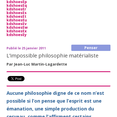
kdshoesEp
kdshoesEq
kdshoesEr
kdshoesEs
kdshoesEt
kdshoesEu
kdshoesEv
kdshoesEw
kdshoesEx
kdshoesEy
Penser
Publié le 25 janvier 2011
L’impossible philosophie matérialiste
Par Jean-Luc Martin-Lagardette
Aucune philosophie digne de ce nom n’est
possible si l’on pense que l’esprit est une
émanation, une simple production du
cerveau, comme l’affirment certains