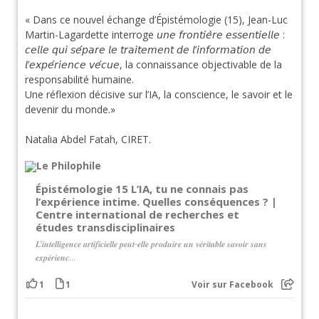
« Dans ce nouvel échange d’Épistémologie (15), Jean-Luc
Martin-Lagardette interroge 𝘶𝘯𝘦 𝘧𝘳𝘰𝘯𝘵𝘪𝘦̀𝘳𝘦 𝘦𝘴𝘴𝘦𝘯𝘵𝘪𝘦𝘭𝘭𝘦 :
𝘤𝘦𝘭𝘭𝘦 𝘲𝘶𝘪 𝘴𝘦́𝘱𝘢𝘳𝘦 𝘭𝘦 𝘵𝘳𝘢𝘪𝘵𝘦𝘮𝘦𝘯𝘵 𝘥𝘦 𝘭’𝘪𝘯𝘧𝘰𝘳𝘮𝘢𝘵𝘪𝘰𝘯 𝘥𝘦
𝘭’𝘦𝘹𝘱𝘦́𝘳𝘪𝘦𝘯𝘤𝘦 𝘷𝘦́𝘤𝘶𝘦, la connaissance objectivable de la
responsabilité humaine.
Une réflexion décisive sur l’IA, la conscience, le savoir et le
devenir du monde.»
Natalia Abdel Fatah, CIRET.
Épistémologie 15 L’IA, tu ne connais pas
l’expérience intime. Quelles conséquences ? |
Centre international de recherches et
études transdisciplinaires
𝑳’𝒊𝒏𝒕𝒆𝒍𝒍𝒊𝒈𝒆𝒏𝒄𝒆 𝒂𝒓𝒕𝒊𝒇𝒊𝒄𝒊𝒆𝒍𝒍𝒆 𝒑𝒆𝒖𝒕-𝒆𝒍𝒍𝒆 𝒑𝒓𝒐𝒅𝒖𝒊𝒓𝒆 𝒖𝒏 𝒗𝒆́𝒓𝒊𝒕𝒂𝒃𝒍𝒆 𝒔𝒂𝒗𝒐𝒊𝒓 𝒔𝒂𝒏𝒔
𝒆𝒙𝒑𝒆́𝒓𝒊𝒆𝒏𝒄...
1
1
Voir sur Facebook