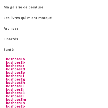
Ma galerie de peinture
Les livres qui m’ont marqué
Archives
Libertés
Santé
kdshoesEa
kdshoesEb
kdshoesEc
kdshoesEd
kdshoesEe
kdshoesEf
kdshoesEg
kdshoesEh
kdshoesEi
kdshoesEj
kdshoesEk
kdshoesEl
kdshoesEm
kdshoesEn
kdshoesEo