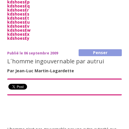
kdshoesEp
kdshoesEq
kdshoesEr
kdshoesEs
kdshoesEt
kdshoesEu
kdshoesEv
kdshoesEw
kdshoesEx
kdshoesEy
Penser
Publié le 06 septembre 2009
L´homme ingouvernable par autrui
Par Jean-Luc Martin-Lagardette