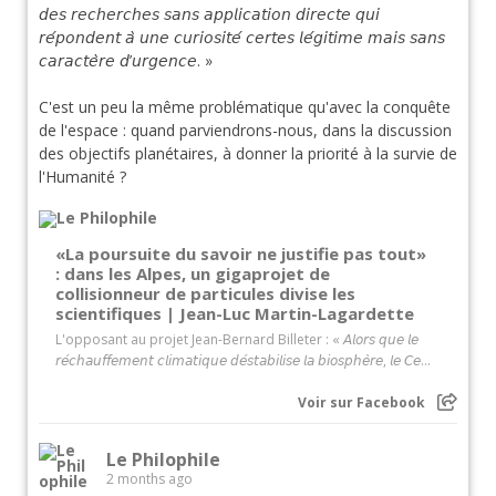
𝘥𝘦𝘴 𝘳𝘦𝘤𝘩𝘦𝘳𝘤𝘩𝘦𝘴 𝘴𝘢𝘯𝘴 𝘢𝘱𝘱𝘭𝘪𝘤𝘢𝘵𝘪𝘰𝘯 𝘥𝘪𝘳𝘦𝘤𝘵𝘦 𝘲𝘶𝘪
𝘳𝘦́𝘱𝘰𝘯𝘥𝘦𝘯𝘵 𝘢̀ 𝘶𝘯𝘦 𝘤𝘶𝘳𝘪𝘰𝘴𝘪𝘵𝘦́ 𝘤𝘦𝘳𝘵𝘦𝘴 𝘭𝘦́𝘨𝘪𝘵𝘪𝘮𝘦 𝘮𝘢𝘪𝘴 𝘴𝘢𝘯𝘴
𝘤𝘢𝘳𝘢𝘤𝘵𝘦̀𝘳𝘦 𝘥’𝘶𝘳𝘨𝘦𝘯𝘤𝘦. »
C'est un peu la même problématique qu'avec la conquête
de l'espace : quand parviendrons-nous, dans la discussion
des objectifs planétaires, à donner la priorité à la survie de
l'Humanité ?
«La poursuite du savoir ne justifie pas tout»
: dans les Alpes, un gigaprojet de
collisionneur de particules divise les
scientifiques | Jean-Luc Martin-Lagardette
L'opposant au projet Jean-Bernard Billeter : « 𝘈𝘭𝘰𝘳𝘴 𝘲𝘶𝘦 𝘭𝘦
𝘳𝘦́𝘤𝘩𝘢𝘶𝘧𝘧𝘦𝘮𝘦𝘯𝘵 𝘤𝘭𝘪𝘮𝘢𝘵𝘪𝘲𝘶𝘦 𝘥𝘦́𝘴𝘵𝘢𝘣𝘪𝘭𝘪𝘴𝘦 𝘭𝘢 𝘣𝘪𝘰𝘴𝘱𝘩𝘦̀𝘳𝘦, 𝘭𝘦 𝘊𝘦...
Voir sur Facebook
Le Philophile
2 months ago