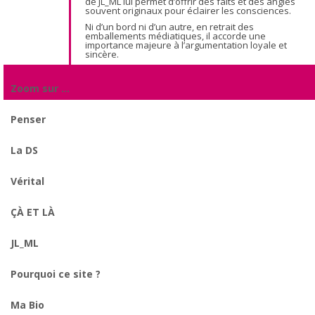
de JL_ML lui permet d’offrir des faits et des angles
souvent originaux pour éclairer les consciences.
Ni d’un bord ni d’un autre, en retrait des
emballements médiatiques, il accorde une
importance majeure à l’argumentation loyale et
sincère.
Zoom sur …
Penser
La DS
Vérital
ÇÀ ET LÀ
JL_ML
Pourquoi ce site ?
Ma Bio