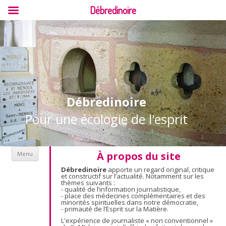
Débredinoire
Débredinoire
Pour une écologie de l'esprit
Aller au contenu
À propos du site
Menu
Débredinoire
apporte un regard original, critique
et constructif sur l’actualité. Notamment sur les
thèmes suivants :
- qualité de l’information journalistique,
- place des médecines complémentaires et des
minorités spirituelles dans notre démocratie,
- primauté de l’Esprit sur la Matière.
L'expérience de journaliste « non conventionnel »