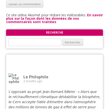
Ce site utilise Akismet pour réduire les indésirables.
En savoir
plus sur la façon dont les données de vos
commentaires sont traitées
.
RECHERCHE
Rechercher :
Le Philophile
2 months ago
L'opposant au projet Jean-Bernard Billeter : « 𝘈𝘭𝘰𝘳𝘴 𝘲𝘶𝘦
𝘭𝘦 𝘳𝘦́𝘤𝘩𝘢𝘶𝘧𝘧𝘦𝘮𝘦𝘯𝘵 𝘤𝘭𝘪𝘮𝘢𝘵𝘪𝘲𝘶𝘦 𝘥𝘦́𝘴𝘵𝘢𝘣𝘪𝘭𝘪𝘴𝘦 𝘭𝘢 𝘣𝘪𝘰𝘴𝘱𝘩𝘦̀𝘳𝘦,
𝘭𝘦 𝘊𝘦𝘳𝘯 𝘢𝘤𝘤𝘦𝘱𝘵𝘦 𝘭’𝘪𝘥𝘦́𝘦 𝘥’𝘦́𝘮𝘦𝘵𝘵𝘳𝘦 𝘥𝘢𝘯𝘴 𝘭’𝘢𝘵𝘮𝘰𝘴𝘱𝘩𝘦̀𝘳𝘦
𝘥𝘦𝘴 𝘮𝘪𝘭𝘭𝘪𝘰𝘯𝘴 𝘥𝘦 𝘵𝘰𝘯𝘯𝘦𝘴 𝘥𝘦 𝘨𝘢𝘻 𝘢̀ 𝘦𝘧𝘧𝘦𝘵 𝘥𝘦 𝘴𝘦𝘳𝘳𝘦 𝘱𝘰𝘶𝘳