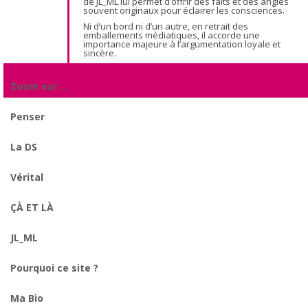
de JL_ML lui permet d’offrir des faits et des angles
souvent originaux pour éclairer les consciences.
Ni d’un bord ni d’un autre, en retrait des
emballements médiatiques, il accorde une
importance majeure à l’argumentation loyale et
sincère.
Zoom sur …
Penser
La DS
Vérital
ÇÀ ET LÀ
JL_ML
Pourquoi ce site ?
Ma Bio