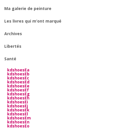
Ma galerie de peinture
Les livres qui m’ont marqué
Archives
Libertés
Santé
kdshoesEa
kdshoesEb
kdshoesEc
kdshoesEd
kdshoesEe
kdshoesEf
kdshoesEg
kdshoesEh
kdshoesEi
kdshoesEj
kdshoesEk
kdshoesEl
kdshoesEm
kdshoesEn
kdshoesEo