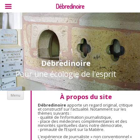
Débredinoire
Débredinoire
Pour une écologie de l'esprit
Aller au contenu
À propos du site
Menu
Débredinoire
apporte un regard original, critique
et constructif sur l’actualité. Notamment sur les
thèmes suivants :
- qualité de l’information journalistique,
- place des médecines complémentaires et des
minorités spirituelles dans notre démocratie,
- primauté de l’Esprit sur la Matière.
L'expérience de journaliste « non conventionnel »