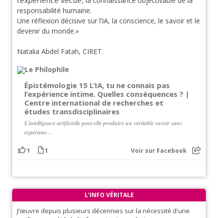
𝘭’𝘦𝘹𝘱𝘦́𝘳𝘪𝘦𝘯𝘤𝘦 𝘷𝘦́𝘤𝘶𝘦, la connaissance objectivable de la
responsabilité humaine.
Une réflexion décisive sur l’IA, la conscience, le savoir et le
devenir du monde.»
Natalia Abdel Fatah, CIRET.
Épistémologie 15 L’IA, tu ne connais pas
l’expérience intime. Quelles conséquences ? |
Centre international de recherches et
études transdisciplinaires
𝑳’𝒊𝒏𝒕𝒆𝒍𝒍𝒊𝒈𝒆𝒏𝒄𝒆 𝒂𝒓𝒕𝒊𝒇𝒊𝒄𝒊𝒆𝒍𝒍𝒆 𝒑𝒆𝒖𝒕-𝒆𝒍𝒍𝒆 𝒑𝒓𝒐𝒅𝒖𝒊𝒓𝒆 𝒖𝒏 𝒗𝒆́𝒓𝒊𝒕𝒂𝒃𝒍𝒆 𝒔𝒂𝒗𝒐𝒊𝒓 𝒔𝒂𝒏𝒔
𝒆𝒙𝒑𝒆́𝒓𝒊𝒆𝒏𝒄...
1
1
Voir sur Facebook
L’INFO VÉRITALE
J’œuvre depuis plusieurs décennies sur la nécessité d'une