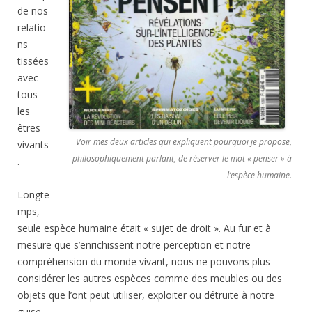
de nos
relatio
ns
tissées
avec
tous
les
êtres
Voir mes deux articles qui expliquent pourquoi je propose,
vivants
philosophiquement parlant, de réserver le mot « penser » à
.
l’espèce humaine.
Longte
mps,
seule espèce humaine était « sujet de droit ». Au fur et à
mesure que s’enrichissent notre perception et notre
compréhension du monde vivant, nous ne pouvons plus
considérer les autres espèces comme des meubles ou des
objets que l’ont peut utiliser, exploiter ou détruite à notre
guise.