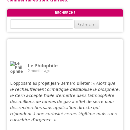
RECHERCHE
Rechercher :
Le Philophile
2 months ago
L'opposant au projet Jean-Bernard Billeter : « 𝘈𝘭𝘰𝘳𝘴 𝘲𝘶𝘦
𝘭𝘦 𝘳𝘦́𝘤𝘩𝘢𝘶𝘧𝘧𝘦𝘮𝘦𝘯𝘵 𝘤𝘭𝘪𝘮𝘢𝘵𝘪𝘲𝘶𝘦 𝘥𝘦́𝘴𝘵𝘢𝘣𝘪𝘭𝘪𝘴𝘦 𝘭𝘢 𝘣𝘪𝘰𝘴𝘱𝘩𝘦̀𝘳𝘦,
𝘭𝘦 𝘊𝘦𝘳𝘯 𝘢𝘤𝘤𝘦𝘱𝘵𝘦 𝘭’𝘪𝘥𝘦́𝘦 𝘥’𝘦́𝘮𝘦𝘵𝘵𝘳𝘦 𝘥𝘢𝘯𝘴 𝘭’𝘢𝘵𝘮𝘰𝘴𝘱𝘩𝘦̀𝘳𝘦
𝘥𝘦𝘴 𝘮𝘪𝘭𝘭𝘪𝘰𝘯𝘴 𝘥𝘦 𝘵𝘰𝘯𝘯𝘦𝘴 𝘥𝘦 𝘨𝘢𝘻 𝘢̀ 𝘦𝘧𝘧𝘦𝘵 𝘥𝘦 𝘴𝘦𝘳𝘳𝘦 𝘱𝘰𝘶𝘳
𝘥𝘦𝘴 𝘳𝘦𝘤𝘩𝘦𝘳𝘤𝘩𝘦𝘴 𝘴𝘢𝘯𝘴 𝘢𝘱𝘱𝘭𝘪𝘤𝘢𝘵𝘪𝘰𝘯 𝘥𝘪𝘳𝘦𝘤𝘵𝘦 𝘲𝘶𝘪
𝘳𝘦́𝘱𝘰𝘯𝘥𝘦𝘯𝘵 𝘢̀ 𝘶𝘯𝘦 𝘤𝘶𝘳𝘪𝘰𝘴𝘪𝘵𝘦́ 𝘤𝘦𝘳𝘵𝘦𝘴 𝘭𝘦́𝘨𝘪𝘵𝘪𝘮𝘦 𝘮𝘢𝘪𝘴 𝘴𝘢𝘯𝘴
𝘤𝘢𝘳𝘢𝘤𝘵𝘦̀𝘳𝘦 𝘥’𝘶𝘳𝘨𝘦𝘯𝘤𝘦. »