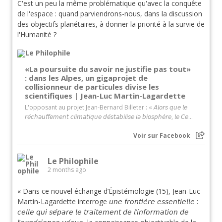
C'est un peu la même problématique qu'avec la conquête
de l'espace : quand parviendrons-nous, dans la discussion
des objectifs planétaires, à donner la priorité à la survie de
l'Humanité ?
«La poursuite du savoir ne justifie pas tout»
: dans les Alpes, un gigaprojet de
collisionneur de particules divise les
scientifiques | Jean-Luc Martin-Lagardette
L'opposant au projet Jean-Bernard Billeter : « 𝘈𝘭𝘰𝘳𝘴 𝘲𝘶𝘦 𝘭𝘦
𝘳𝘦́𝘤𝘩𝘢𝘶𝘧𝘧𝘦𝘮𝘦𝘯𝘵 𝘤𝘭𝘪𝘮𝘢𝘵𝘪𝘲𝘶𝘦 𝘥𝘦́𝘴𝘵𝘢𝘣𝘪𝘭𝘪𝘴𝘦 𝘭𝘢 𝘣𝘪𝘰𝘴𝘱𝘩𝘦̀𝘳𝘦, 𝘭𝘦 𝘊𝘦...
Voir sur Facebook
Le Philophile
2 months ago
« Dans ce nouvel échange d’Épistémologie (15), Jean-Luc
Martin-Lagardette interroge 𝘶𝘯𝘦 𝘧𝘳𝘰𝘯𝘵𝘪𝘦̀𝘳𝘦 𝘦𝘴𝘴𝘦𝘯𝘵𝘪𝘦𝘭𝘭𝘦 :
𝘤𝘦𝘭𝘭𝘦 𝘲𝘶𝘪 𝘴𝘦́𝘱𝘢𝘳𝘦 𝘭𝘦 𝘵𝘳𝘢𝘪𝘵𝘦𝘮𝘦𝘯𝘵 𝘥𝘦 𝘭’𝘪𝘯𝘧𝘰𝘳𝘮𝘢𝘵𝘪𝘰𝘯 𝘥𝘦