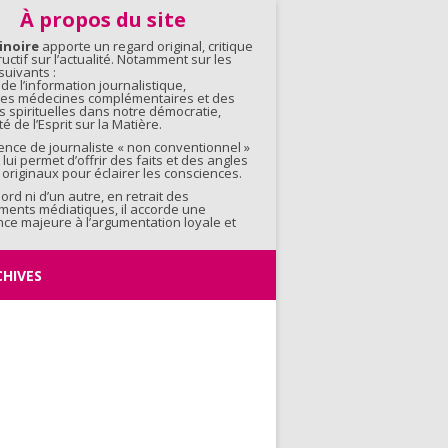
contenu
À propos du site
inoire
apporte un regard original, critique
ructif sur l’actualité. Notamment sur les
uivants :
 de l’information journalistique,
 des médecines complémentaires et des
s spirituelles dans notre démocratie,
é de l’Esprit sur la Matière.
ence de journaliste « non conventionnel »
 lui permet d’offrir des faits et des angles
originaux pour éclairer les consciences.
bord ni d’un autre, en retrait des
ments médiatiques, il accorde une
ce majeure à l’argumentation loyale et
CHIVES