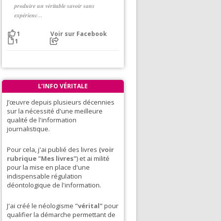
𝒑𝒓𝒐𝒅𝒖𝒊𝒓𝒆 𝒖𝒏 𝒗𝒆́𝒓𝒊𝒕𝒂𝒃𝒍𝒆 𝒔𝒂𝒗𝒐𝒊𝒓 𝒔𝒂𝒏𝒔
𝒆𝒙𝒑𝒆́𝒓𝒊𝒆𝒏𝒄...
Voir sur Facebook
1
1
L’INFO VÉRITALE
J’œuvre depuis plusieurs décennies
sur la nécessité d'une meilleure
qualité de l'information
journalistique.
Pour cela, j'ai publié des livres
(voir
rubrique "Mes livres"
) et ai milité
pour la mise en place d'une
indispensable régulation
déontologique de l'information.
J'ai créé le néologisme
"vérital"
pour
qualifier la démarche permettant de