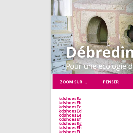
Débredin
Pour une écologie de
ZOOM SUR …
PENSER
kdshoesEa
kdshoesEb
kdshoesEc
kdshoesEd
kdshoesEe
kdshoesEf
kdshoesEg
kdshoesEh
kdshoesEi