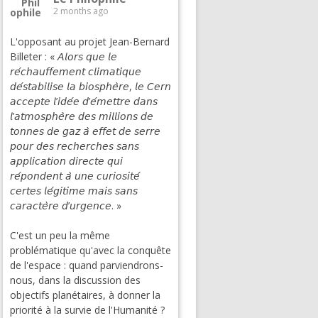
2 months ago
L'opposant au projet Jean-Bernard
Billeter : « 𝘈𝘭𝘰𝘳𝘴 𝘲𝘶𝘦 𝘭𝘦
𝘳𝘦́𝘤𝘩𝘢𝘶𝘧𝘧𝘦𝘮𝘦𝘯𝘵 𝘤𝘭𝘪𝘮𝘢𝘵𝘪𝘲𝘶𝘦
𝘥𝘦́𝘴𝘵𝘢𝘣𝘪𝘭𝘪𝘴𝘦 𝘭𝘢 𝘣𝘪𝘰𝘴𝘱𝘩𝘦̀𝘳𝘦, 𝘭𝘦 𝘊𝘦𝘳𝘯
𝘢𝘤𝘤𝘦𝘱𝘵𝘦 𝘭’𝘪𝘥𝘦́𝘦 𝘥’𝘦́𝘮𝘦𝘵𝘵𝘳𝘦 𝘥𝘢𝘯𝘴
𝘭’𝘢𝘵𝘮𝘰𝘴𝘱𝘩𝘦̀𝘳𝘦 𝘥𝘦𝘴 𝘮𝘪𝘭𝘭𝘪𝘰𝘯𝘴 𝘥𝘦
𝘵𝘰𝘯𝘯𝘦𝘴 𝘥𝘦 𝘨𝘢𝘻 𝘢̀ 𝘦𝘧𝘧𝘦𝘵 𝘥𝘦 𝘴𝘦𝘳𝘳𝘦
𝘱𝘰𝘶𝘳 𝘥𝘦𝘴 𝘳𝘦𝘤𝘩𝘦𝘳𝘤𝘩𝘦𝘴 𝘴𝘢𝘯𝘴
𝘢𝘱𝘱𝘭𝘪𝘤𝘢𝘵𝘪𝘰𝘯 𝘥𝘪𝘳𝘦𝘤𝘵𝘦 𝘲𝘶𝘪
𝘳𝘦́𝘱𝘰𝘯𝘥𝘦𝘯𝘵 𝘢̀ 𝘶𝘯𝘦 𝘤𝘶𝘳𝘪𝘰𝘴𝘪𝘵𝘦́
𝘤𝘦𝘳𝘵𝘦𝘴 𝘭𝘦́𝘨𝘪𝘵𝘪𝘮𝘦 𝘮𝘢𝘪𝘴 𝘴𝘢𝘯𝘴
𝘤𝘢𝘳𝘢𝘤𝘵𝘦̀𝘳𝘦 𝘥’𝘶𝘳𝘨𝘦𝘯𝘤𝘦. »
C'est un peu la même
problématique qu'avec la conquête
de l'espace : quand parviendrons-
nous, dans la discussion des
objectifs planétaires, à donner la
priorité à la survie de l'Humanité ?