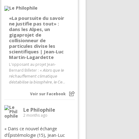
«La poursuite du savoir
ne justifie pas tout» :
dans les Alpes, un
gigaprojet de
collisionneur de
particules divise les
scientifiques | Jean-Luc
Martin-Lagardette
L'opposant au projet Jean-
Bernard Billeter : « 𝘈𝘭𝘰𝘳𝘴 𝘲𝘶𝘦 𝘭𝘦
𝘳𝘦́𝘤𝘩𝘢𝘶𝘧𝘧𝘦𝘮𝘦𝘯𝘵 𝘤𝘭𝘪𝘮𝘢𝘵𝘪𝘲𝘶𝘦
𝘥𝘦́𝘴𝘵𝘢𝘣𝘪𝘭𝘪𝘴𝘦 𝘭𝘢 𝘣𝘪𝘰𝘴𝘱𝘩𝘦̀𝘳𝘦, 𝘭𝘦 𝘊𝘦...
Voir sur Facebook
Le Philophile
2 months ago
« Dans ce nouvel échange
d’Épistémologie (15), Jean-Luc