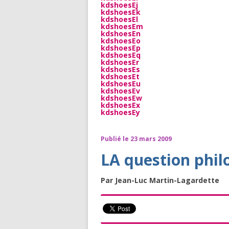
kdshoesEj
kdshoesEk
kdshoesEl
kdshoesEm
kdshoesEn
kdshoesEo
kdshoesEp
kdshoesEq
kdshoesEr
kdshoesEs
kdshoesEt
kdshoesEu
kdshoesEv
kdshoesEw
kdshoesEx
kdshoesEy
Publié le 23 mars 2009
LA question phil
Par Jean-Luc Martin-Lagardette