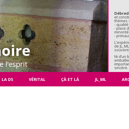
Aller au 
Débred
et const
thèmes s
- qualité
- place
minorité
- primaut
L'expéri
oire
de JL_ML
souvent 
Ni d’un 
emballe
 l'esprit
importan
sincère.
LA DS
VÉRITAL
ÇÀ ET LÀ
JL_ML
AR