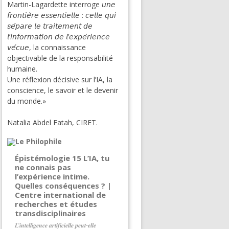
Martin-Lagardette interroge 𝘶𝘯𝘦
𝘧𝘳𝘰𝘯𝘵𝘪𝘦̀𝘳𝘦 𝘦𝘴𝘴𝘦𝘯𝘵𝘪𝘦𝘭𝘭𝘦 : 𝘤𝘦𝘭𝘭𝘦 𝘲𝘶𝘪
𝘴𝘦́𝘱𝘢𝘳𝘦 𝘭𝘦 𝘵𝘳𝘢𝘪𝘵𝘦𝘮𝘦𝘯𝘵 𝘥𝘦
𝘭’𝘪𝘯𝘧𝘰𝘳𝘮𝘢𝘵𝘪𝘰𝘯 𝘥𝘦 𝘭’𝘦𝘹𝘱𝘦́𝘳𝘪𝘦𝘯𝘤𝘦
𝘷𝘦́𝘤𝘶𝘦, la connaissance
objectivable de la responsabilité
humaine.
Une réflexion décisive sur l’IA, la
conscience, le savoir et le devenir
du monde.»
Natalia Abdel Fatah, CIRET.
Épistémologie 15 L’IA, tu
ne connais pas
l’expérience intime.
Quelles conséquences ? |
Centre international de
recherches et études
transdisciplinaires
𝑳’𝒊𝒏𝒕𝒆𝒍𝒍𝒊𝒈𝒆𝒏𝒄𝒆 𝒂𝒓𝒕𝒊𝒇𝒊𝒄𝒊𝒆𝒍𝒍𝒆 𝒑𝒆𝒖𝒕-𝒆𝒍𝒍𝒆