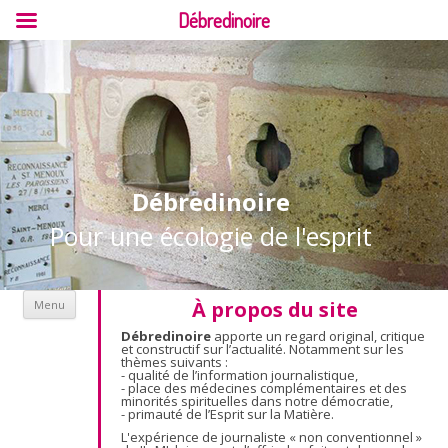
Débredinoire
Débredinoire
Pour une écologie de l'esprit
Aller au contenu
À propos du site
Menu
Débredinoire
apporte un regard original, critique
et constructif sur l’actualité. Notamment sur les
thèmes suivants :
- qualité de l’information journalistique,
- place des médecines complémentaires et des
minorités spirituelles dans notre démocratie,
- primauté de l’Esprit sur la Matière.
L'expérience de journaliste « non conventionnel »