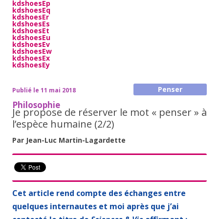
kdshoesEp
kdshoesEq
kdshoesEr
kdshoesEs
kdshoesEt
kdshoesEu
kdshoesEv
kdshoesEw
kdshoesEx
kdshoesEy
Penser
Publié le 11 mai 2018
Philosophie
Je propose de réserver le mot « penser » à
l’espèce humaine (2/2)
Par Jean-Luc Martin-Lagardette
Cet article rend compte des échanges entre
quelques internautes et moi après que j’ai