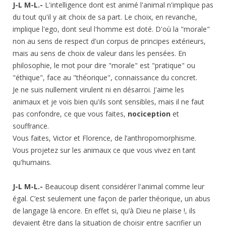
J-L M-L.-
L'intelligence dont est animé l'animal n'implique pas
du tout qu'il y ait choix de sa part. Le choix, en revanche,
implique l'ego, dont seul l'homme est doté. D'où la "morale"
non au sens de respect d'un corpus de principes extérieurs,
mais au sens de choix de valeur dans les pensées. En
philosophie, le mot pour dire "morale" est "pratique" ou
"éthique", face au "théorique", connaissance du concret.
Je ne suis nullement virulent ni en désarroi. J'aime les
animaux et je vois bien qu'ils sont sensibles, mais il ne faut
pas confondre, ce que vous faites,
nociception
et
souffrance.
Vous faites, Victor et Florence, de l’anthropomorphisme.
Vous projetez sur les animaux ce que vous vivez en tant
qu'humains.
J-L M-L.-
Beaucoup disent considérer l'animal comme leur
égal. C’est seulement une façon de parler théorique, un abus
de langage là encore. En effet si, qu’à Dieu ne plaise !, ils
devaient être dans la situation de choisir entre sacrifier un