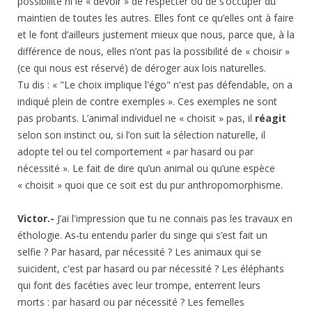
possibilité ni le « devoir » de respecter ou de s’occuper du
maintien de toutes les autres. Elles font ce qu’elles ont à faire
et le font d’ailleurs justement mieux que nous, parce que, à la
différence de nous, elles n’ont pas la possibilité de « choisir »
(ce qui nous est réservé) de déroger aux lois naturelles.
Tu dis : « "Le choix implique l'égo" n'est pas défendable, on a
indiqué plein de contre exemples ». Ces exemples ne sont
pas probants. L’animal individuel ne « choisit » pas, il
réagit
selon son instinct ou, si l’on suit la sélection naturelle, il
adopte tel ou tel comportement « par hasard ou par
nécessité ». Le fait de dire qu’un animal ou qu’une espèce
« choisit » quoi que ce soit est du pur anthropomorphisme.
Victor.-
J’ai l'impression que tu ne connais pas les travaux en
éthologie. As-tu entendu parler du singe qui s’est fait un
selfie ? Par hasard, par nécessité ? Les animaux qui se
suicident, c'est par hasard ou par nécessité ? Les éléphants
qui font des facéties avec leur trompe, enterrent leurs
morts : par hasard ou par nécessité ? Les femelles