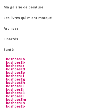
Ma galerie de peinture
Les livres qui m’ont marqué
Archives
Libertés
Santé
kdshoesEa
kdshoesEb
kdshoesEc
kdshoesEd
kdshoesEe
kdshoesEf
kdshoesEg
kdshoesEh
kdshoesEi
kdshoesEj
kdshoesEk
kdshoesEl
kdshoesEm
kdshoesEn
kdshoesEo