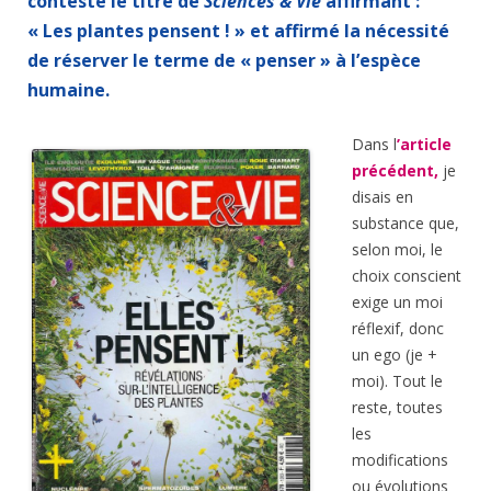
contesté le titre de
Sciences & Vie
affirmant :
« Les plantes pensent ! » et affirmé la nécessité
de réserver le terme de « penser » à l’espèce
humaine
.
Dans l
’article
précédent,
je
disais en
substance que,
selon moi, le
choix conscient
exige un moi
réflexif, donc
un ego (je +
moi). Tout le
reste, toutes
les
modifications
ou évolutions