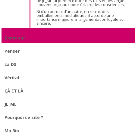
de JL_ML lui permet d’offrir des faits et des angles
souvent originaux pour éclairer les consciences.
Ni d’un bord ni d’un autre, en retrait des
emballements médiatiques, il accorde une
importance majeure à l’argumentation loyale et
sincère.
Zoom sur …
Penser
La DS
Vérital
ÇÀ ET LÀ
JL_ML
Pourquoi ce site ?
Ma Bio